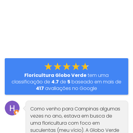
★★★★★
Floricultura Globo Verde
tem uma
classificação de
4.7
de
5
baseado em mais de
417
avaliações no Google
Como venho para Campinas algumas
vezes no ano, estava em busca de
uma floricultura com foco em
suculentas (meu vício). A Globo Verde