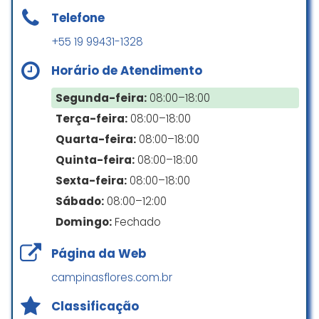
Jair Modesto
Telefone
☆ 5/5
+55 19 99431-1328
Horário de Atendimento
Uma cesta maravilhosa bom
atendimento chegou rápido,
Segunda-feira:
08:00–18:00
recomendo! Bons produtos
Terça-feira:
08:00–18:00
eternizou um momento muito
Quarta-feira:
08:00–18:00
especial para mim!!!
Quinta-feira:
08:00–18:00
Cauana Ohana
Sexta-feira:
08:00–18:00
☆ 5/5
Sábado:
08:00–12:00
Domingo:
Fechado
Gostei muito do atendimento ,a
Página da Web
entrega foi super rápida.
campinasflores.com.br
Luciana Stolfi
☆ 5/5
Classificação