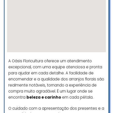
Excelente local para quem gosta
de muito verde. Tem de tudo:
plantas ornamentais, vasos,
adubos, acessórios, plantas
frutíferas, incenso, decoração para
jardim, tudo mesmo.
Excelente atendimento com
pessoas simpáticas que tiram
todas as dúvidas e ensinam como
cuidar das plantas.
A Oásis Floricultura oferece um atendimento
Ótima opção de passeio com a
excepcional, com uma equipe atenciosa e pronta
família nas manhãs de sábado.
para ajudar em cada detalhe. A facilidade de
Daniel Ribeiro
encomendar e a qualidade dos arranjos florais são
☆ 5/5
realmente notáveis, tornando a experiência de
compra muito agradável. É um lugar onde se
encontra
beleza e carinho
em cada pétala.
As flores lindas, mas tem um
O cuidado com a apresentação dos presentes e a
problema bem sério sobre notas