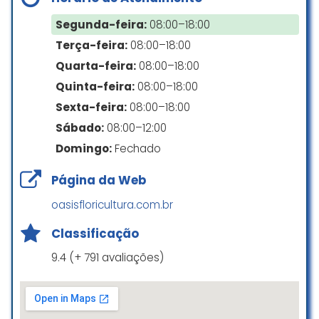
jardinagem. As flores e plantas
sempre muito bem escolhidas e
Cartão de crédito
Segunda-feira:
08:00–18:00
de vez em quando tem uma
Terça-feira:
08:00–18:00
Cartão de débito
feirinha bem gostosa.
Quarta-feira:
08:00–18:00
Pagamentos por dispositivo móvel via NFC
Local é meio caótico pra acessar e
Quinta-feira:
08:00–18:00
precisaria ter uns amarelinho
Sexta-feira:
08:00–18:00
sinalizando pro povo folgado que
Crianças
fica parado de pisca alerta.
Sábado:
08:00–12:00
Domingo:
Fechado
Marcus Vinicius Fattor
Bom para ir com crianças
☆ 5/5
Página da Web
Estacionamento
oasisfloricultura.com.br
Ja foi melhor, o ideal é ir as terças,
Classificação
Estacionamento descoberto gratuito
o preço é mais baixo.
9.4 (+ 791 avaliações)
Valéria Nascimento
☆ 4/5