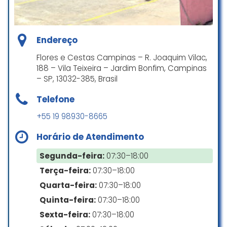
Uma sugestão complementar:
avisar ao cliente quando seu
pedido saiu para entrega.
Endereço
samuel yuri
Flores e Cestas Campinas – R. Joaquim Vilac,
☆ 5/5
188 – Vila Teixeira – Jardim Bonfim, Campinas
– SP, 13032-385, Brasil
Telefone
Atendimento impecável,
+55 19 98930-8665
customizaram meu arranjo e
foram super responsivos!
Horário de Atendimento
Que trabalho extraordinário!
Parabéns, sou um cliente muito
Segunda-feira:
07:30–18:00
satisfeito
Terça-feira:
07:30–18:00
Luan Siqueira de Souza
Quarta-feira:
07:30–18:00
☆ 5/5
Quinta-feira:
07:30–18:00
Sexta-feira:
07:30–18:00