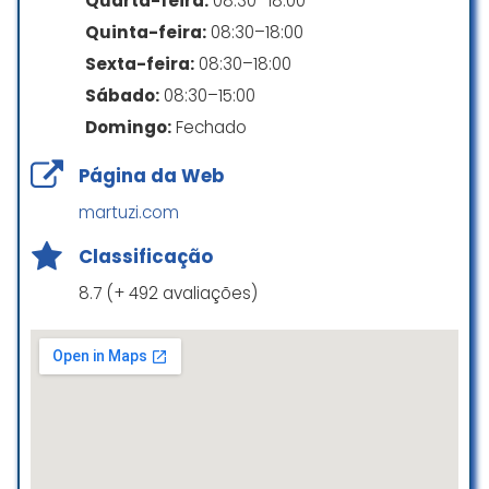
Quarta-feira:
08:30–18:00
Sacha Fernanda
Quinta-feira:
08:30–18:00
☆ 5/5
Sexta-feira:
08:30–18:00
Sábado:
08:30–15:00
Domingo:
Fechado
Atendimento excelente, práticos,
eficiência na entrega!!
Página da Web
Amei a qualidade !
Perfeitos !!
martuzi.com
fabiane haltman
Classificação
☆ 5/5
8.7 (+ 492 avaliações)
Ótimo serviço, pessoal super
prestativo, deu tudo certo e amei
a experiência ♥️♥️
Luciana Reis
☆ 5/5