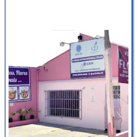
referência! Nota MIL!
Espaço seguro para pessoas transgênero
Giovana Galerani
☆ 5/5
Planejamento
Visita rápida
Se pudesse daria até mais
estrelas de tão perfeito que é o
arranjo e atendimento.
Pagamentos
Impecáveis! Ameii!
Cartão de crédito
Patrícia Santos
☆ 5/5
Cartão de débito
Pagamentos por dispositivo móvel via NFC
Atendimento muito bom e
humano. Opções de
Estacionamento
complemento, flores e formas de
pagamento excelente. Os buquês…
Estacionamento no local
nem se fala! Trabalho de primeira.