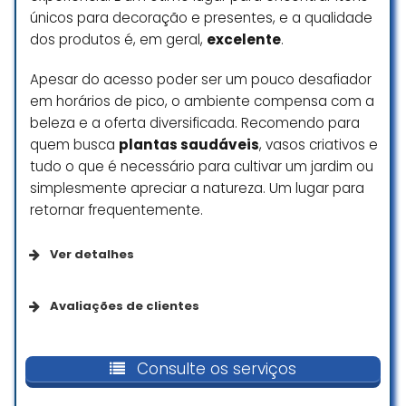
únicos para decoração e presentes, e a qualidade
dos produtos é, em geral,
excelente
.
Apesar do acesso poder ser um pouco desafiador
em horários de pico, o ambiente compensa com a
beleza e a oferta diversificada. Recomendo para
quem busca
plantas saudáveis
, vasos criativos e
tudo o que é necessário para cultivar um jardim ou
simplesmente apreciar a natureza. Um lugar para
retornar frequentemente.
Ver detalhes
Opções de serviço
Avaliações de clientes
Compras na loja
Fiquei encantada com a variedade
de plantas e flores. Uma mais linda
Consulte os serviços
que outra. Preços ótimos. Vasos,
Acessibilidade
fertilizantes, material para arranjos