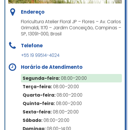
Espaço seguro para pessoas transgênero
Excelente loja, atendimento ótimo,
Endereço
muita variedade de produtos para
sua decoração.
Floricultura Atelier Floral JP – Flores – Av. Carlos
Planejamento
Grimaldi, 1170 – Jardim Conceição, Campinas –
Eduardo Pacheco
SP, 13091-000, Brasil
Visita rápida
☆ 5/5
Telefone
+55 19 99514-4024
Pagamentos
Excelente Loja tive um
Horário de Atendimento
atendimento super especial da
Cartão de crédito
vendedora Lady que além de
Segunda-feira:
08:00–20:00
entender muito de plantas é
Cartão de débito
Terça-feira:
08:00–20:00
extremamente atenciosa… Vale a
Pagamentos por dispositivo móvel via NFC
visita e comprinhas !
Quarta-feira:
08:00–20:00
Quinta-feira:
08:00–20:00
Marcos Leandro Oliveira
Sexta-feira:
08:00–20:00
Estacionamento
☆ 5/5
Sábado:
08:00–20:00
Estacionamento descoberto gratuito
Domingo:
08:00–14:00