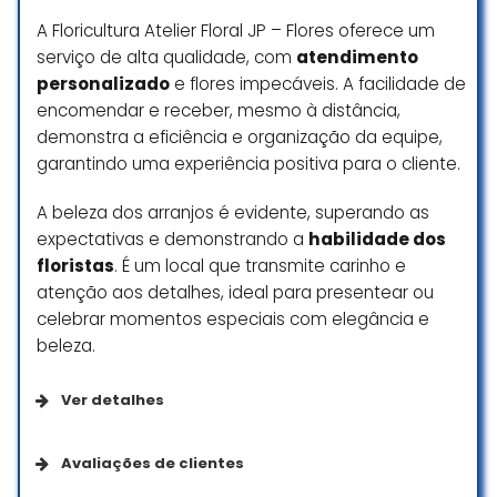
Bruna Sousa
A Floricultura Atelier Floral JP – Flores oferece um
☆ 5/5
serviço de alta qualidade, com
atendimento
personalizado
e flores impecáveis. A facilidade de
encomendar e receber, mesmo à distância,
Conheci a loja hoje! Tudo lindo e
demonstra a eficiência e organização da equipe,
maravilhoso! As coisas de Páscoa
garantindo uma experiência positiva para o cliente.
são um espetáculo a parte!
Voltarei com certeza! ❤️
A beleza dos arranjos é evidente, superando as
juh Silva
expectativas e demonstrando a
habilidade dos
☆ 5/5
floristas
. É um local que transmite carinho e
atenção aos detalhes, ideal para presentear ou
celebrar momentos especiais com elegância e
beleza.
Ver detalhes
Da empresa
Avaliações de clientes