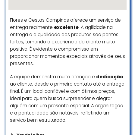
Eu super recomendo.
Façam o dia de alguém especial
usando os serviços dessa loja!
Flores e Cestas Campinas oferece um serviço de
Eficiência e muita qualidade com
entrega realmente
excelente
. A agilidade na
bom gosto!
entrega e a qualidade dos produtos são pontos
Obrigada!
fortes, tornando a experiência do cliente muito
Ivone
positiva. É evidente o compromisso em
Ivone Calumby
proporcionar momentos especiais através de seus
☆ 5/5
presentes.
A equipe demonstra muita atenção e
dedicação
ao cliente, desde o primeiro contato até a entrega
final. É um local confiável e com ótimos preços,
ideal para quem busca surpreender e alegrar
alguém com um presente especial. A organização
e a pontualidade são notáveis, refletindo um
serviço bem estruturado.
Ver detalhes