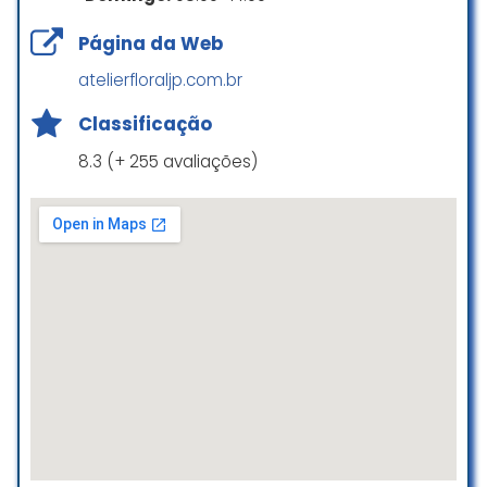
Atendimento da Leydi
Estacionamento no local
Página da Web
maravilhoso!!
Super atenciosa e prestativa .
atelierfloraljp.com.br
Quem for a loja pode procurar ela,
um amor
Classificação
A loja é um encanto, peças
8.3 (+ 255 avaliações)
maravilhosas para decoração.
Michele Romano
☆ 5/5
Experiência muito boa sempre que
vou encontro tudo que preciso e
muito mais atendentes
maravilhosas indico a qualquer
pessoa do Jardim do trevo em
Campinas