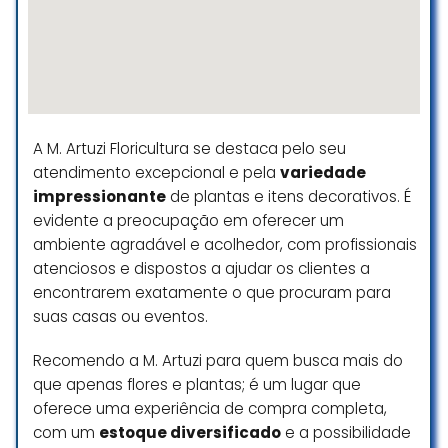
Gostei muito! Cestas de chocolate
com flores, lindas e bem
montadas. Com os melhores
preços. Excelente atendimento e
A M. Artuzi Floricultura se destaca pelo seu
muita facilidade nas formas de
pagamentos! Recomendo a
atendimento excepcional e pela
variedade
Floricultura Campinas Flores pra
impressionante
de plantas e itens decorativos. É
todos de Campinas e regiões
evidente a preocupação em oferecer um
Paulista. Olha que minha
ambiente agradável e acolhedor, com profissionais
experiência foi online. Sou de
atenciosos e dispostos a ajudar os clientes a
Goiânia GO
encontrarem exatamente o que procuram para
suas casas ou eventos.
Gilberto Morais
☆ 5/5
Recomendo a M. Artuzi para quem busca mais do
que apenas flores e plantas; é um lugar que
oferece uma experiência de compra completa,
com um
estoque diversificado
e a possibilidade