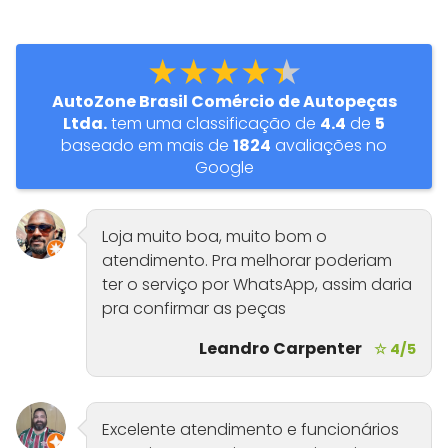
★★★★★
AutoZone Brasil Comércio de Autopeças
Ltda.
tem uma classificação de
4.4
de
5
baseado em mais de
1824
avaliações no
Google
Loja muito boa, muito bom o
atendimento. Pra melhorar poderiam
ter o serviço por WhatsApp, assim daria
pra confirmar as peças
Leandro Carpenter
☆ 4/5
Excelente atendimento e funcionários