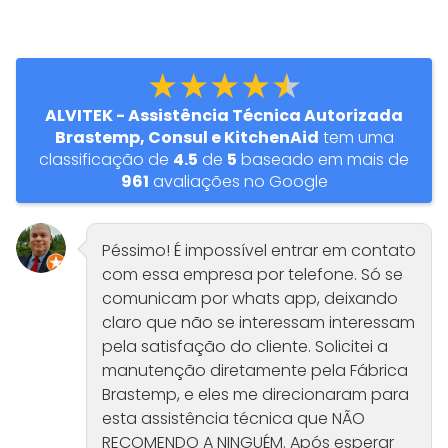
★★★★★
ALVITEK - Assistência Técnica Autorizada
Brastemp, Consul e KitchenAid
tem uma
classificação de
4.5
de
5
baseado em mais de
961
avaliações no Google
Péssimo! É impossível entrar em contato
com essa empresa por telefone. Só se
comunicam por whats app, deixando
claro que não se interessam interessam
pela satisfação do cliente. Solicitei a
manutenção diretamente pela Fábrica
Brastemp, e eles me direcionaram para
esta assistência técnica que NÃO
RECOMENDO A NINGUÉM. Após esperar