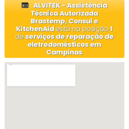
ALVITEK - Assistência
Técnica Autorizada
Brastemp, Consul e
KitchenAid
está na posição
1
de
serviços de reparação de
eletrodomésticos em
Campinas