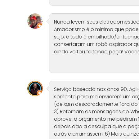
Nunca levem seus eletrodoméstico
Amadorismo é o mínimo que pode de
sujo, e tudo é empilhado/entuchad
consertaram um robô aspirador que 
ainda voltou faltando peça! Você
Serviço baseado nos anos 90. Agili
somente para me enviarem um orç
(deixam descaradamente fora do g
3) Retornam as mensagens do Wha
aprovei o orçamento me pediram 15 
depois dão a desculpa que a peça
atrás e arrumassem. 6) Mais quinz