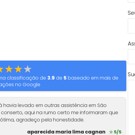
Se
As
★★★★
Su
a classificação de
3.9
de
5
baseado em mais de
ações no Google
já havia levado em outras assistência em São
o conserto, aqui na rumo certo me informaram que
á ótima, agradeço pela honestidade.
aparecida maria lima cagnan
☆ 5/5