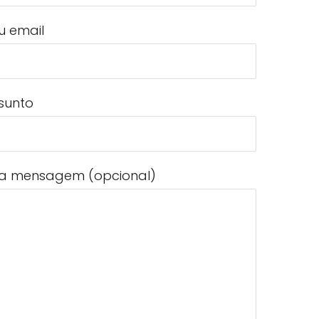
u email
sunto
a mensagem (opcional)