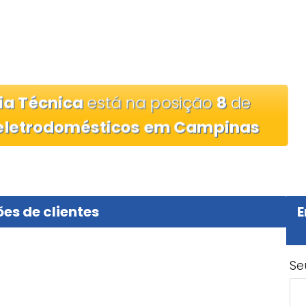
ia Técnica
está na posição
8
de
 eletrodomésticos em Campinas
es de clientes
E
Se