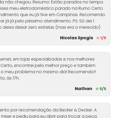
a não chegou. Resumo: Estão parados no tempo.
meses meu eletrodoméstico parado na Rumo Certo
endimento que eu já tive em Campinas. Recomendo
ar já já pelo péssimo atendimento. PS: Só dei 1
o deixa deixar zero estrelas (mas era o merecido)
Nicolas Spogis
☆ 1/5
ernet, em lojas especializadas e nos melhores
 Certo, encontrei pelo melhor preço e também
eu o meu problema no mesmo dia! Recomendo!!
o, às 17h.
Nathan
☆ 5/5
ento por recomendação da Becker & Decker. A
ixer e pediu para eu abrir para trocar a peça.