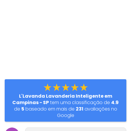
★★★★★
L'Lavanda Lavanderia Inteligente em
Campinas - SP
tem uma classificação de
4.9
de
5
baseado em mais de
231
avaliações no
Google