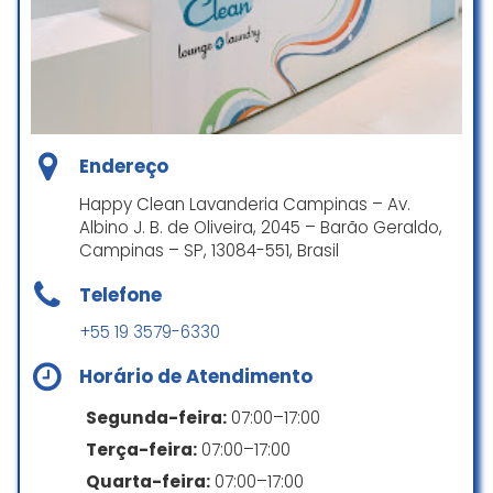
edredon ficou super branquinho e
o outro tenho certeza que virá
perfeito. Com certeza voltarei e
indicarei mais vezes.
Lucas Aguiar
☆ 5/5
Endereço
Happy Clean Lavanderia Campinas – Av.
Albino J. B. de Oliveira, 2045 – Barão Geraldo,
Levei minhas roupas do dia a dia
Campinas – SP, 13084-551, Brasil
para lavar e amei! Vieram bem
Telefone
lavadas e tão cheirosas. Muito
obrigada pela qualidade do
+55 19 3579-6330
serviço e pelo excelente
atendimento.
Horário de Atendimento
Rose__Daniele
Segunda-feira:
07:00–17:00
☆ 5/5
Terça-feira:
07:00–17:00
Quarta-feira:
07:00–17:00