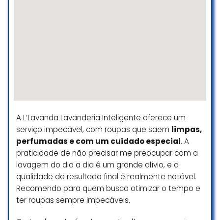
Excelente atendimento, meu
edredon ficou super limpo tirou as
manchas recomendo como meu
edredon não cabe na minha
máquina encontrei eles no
Instagram obrigado pelo
atendimento presencial e pelo
watts tirou as dúvidas .
A L’Lavanda Lavanderia Inteligente oferece um
Andreia ribeiro do santos
serviço impecável, com roupas que saem
limpas,
☆ 5/5
perfumadas e com um cuidado especial
. A
praticidade de não precisar me preocupar com a
lavagem do dia a dia é um grande alívio, e a
Equipe muito atenciosa e bem
qualidade do resultado final é realmente notável.
preparada para atender os
Recomendo para quem busca otimizar o tempo e
clientes. Todas as peças que levo
ter roupas sempre impecáveis.
para lavar voltam impecáveis, de
vestidos de festa à jaquetas e