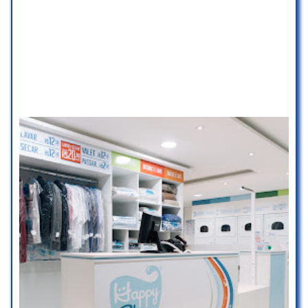
deles! Estou acrescentando que
além do atendimento ruim, após
minha avaliação, recebi uma
mensagem via WhatsApp sendo
intimidado e ameaçado pelo
funcionário a mudar a avaliação
senão iriam levar para o jurídico,
simplesmente inaceitável, ao invés
de perguntar o que houve ou
como melhorar, recebo mais
desrespeito e tentativa de
intimidação. Péssimo atendimento!
Abrirei mais reclamações no
reclame aqui!
Vinicius Nascimento
☆ 1/5
Eu amei o serviço de vocês, meu