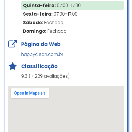
Quinta-feira:
07:00–17:00
Excelente Lavanderia, Dona Karen
Sexta-feira:
07:00–17:00
sempre muito profissional, serviço
com muito capricho e zelo, as
Sábado:
Fechado
roupas chegam sempre muito
Domingo:
Fechado
bem lavadas, cheirosas e
finamente passada, recomendo
Página da Web
LAVANDERIA BANHODECHEIRO
happyclean.com.br
☆ 5/5
Classificação
9.3 (+ 229 avaliações)
Atendimento ( Katia) sensacional,
eficiente e atenciosa. Preço justo
Gislaine Rodrigues
☆ 5/5
Salvaram meu vestido que estava