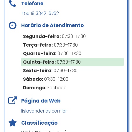
Telefone
+55 19 3342-6762
Achei que não limpou muito as
Horário de Atendimento
roupas, por mais que essas não
estavam muito sujas e ao terminar
Segunda-feira:
07:30–17:30
ficou com cheiro estranho, isso eu
Terça-feira:
07:30–17:30
secando elas na secadora.☹️
Quarta-feira:
07:30–17:30
Aline Camargo
Quinta-feira:
07:30–17:30
☆ 3/5
Sexta-feira:
07:30–17:30
Sábado:
07:30–12:00
Domingo:
Fechado
A experiência tem sido ótima, as
roupas saem tao cheirosas e
Página da Web
duram de mais. Minha última
empreitada foi lavar os ursinhos
lislavanderias.com.br
Andressa Marques
Classificação
☆ 5/5