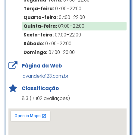
Obrigada!
Terça-feira:
07:00–22:00
Rosely Maria Eneas Leal Da Silva
Quarta-feira:
07:00–22:00
☆ 5/5
Quinta-feira:
07:00–22:00
Sexta-feira:
07:00–22:00
Sábado:
07:00–22:00
Minha experiência com a Lis foi
Domingo:
07:00–20:00
ótima! Atendimento acolhedor e
eficiente, informações claras sobre
Página da Web
o serviço, preço justo e o resultado
superou minha expectativa.
lavanderia123.com.br
Ana Alvarenga
Classificação
☆ 5/5
8.3 (+ 102 avaliações)
Melhor lavanderia de Campinas!!!
Serviço de primeira linha! Já testei
várias e a Lis me entregou as
roupas em PERFEITO estado,