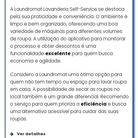
vestígio.
A Laundromat Lavanderia Self-Service se destaca
Atendimento impecável!!!
pela sua praticidade e conveniência. O ambiente é
limpo e bem organizado, oferecendo uma boa
Rodrigo Sorrilha
variedade de máquinas para diferentes volumes
☆ 5/5
de roupa. A utilização do aplicativo para monitorar
o processo e obter descontos é uma
funcionalidade
excelente
para quem busca
Instalações limpas, proprietário
economia e agilidade.
profissional, equipe cortês, serviço
rápido. Não há aromas fortes,
Considero a Laundromat uma ótima opção para
apenas roupas limpas que me
quem não tem tempo ou espaço para lavar roupa
foram devolvidas dobradas e
em casa. A possibilidade de secar as roupas no
embaladas com perfeição.
local também é um grande diferencial. Recomendo
Recomendo esta empresa para
o serviço para quem prioriza a
eficiência
e busca
todas as suas necessidades de
uma alternativa acessível para cuidar das suas
lavagem.
roupas.
C M
Ver detalhes
☆ 5/5