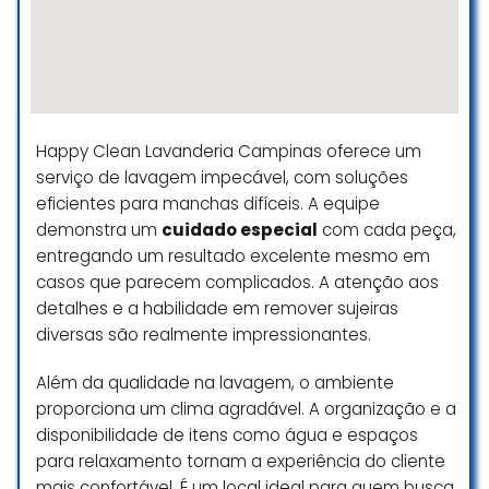
super manchado e entregaram no
mesmo dia! Indico muito
marcela fernandes
☆ 5/5
Happy Clean Lavanderia Campinas oferece um
serviço de lavagem impecável, com soluções
eficientes para manchas difíceis. A equipe
demonstra um
cuidado especial
com cada peça,
entregando um resultado excelente mesmo em
casos que parecem complicados. A atenção aos
detalhes e a habilidade em remover sujeiras
diversas são realmente impressionantes.
Além da qualidade na lavagem, o ambiente
proporciona um clima agradável. A organização e a
disponibilidade de itens como água e espaços
para relaxamento tornam a experiência do cliente
mais confortável. É um local ideal para quem busca