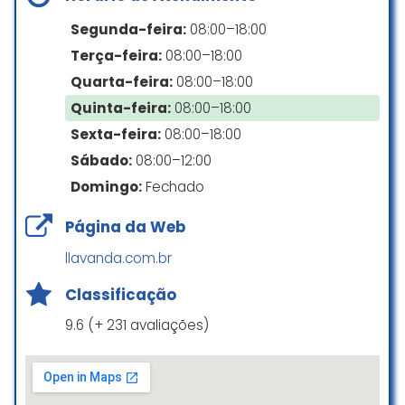
Segunda-feira:
08:00–18:00
Lavanderia organizada/ limpa e o
resultado que fica meu edredom é
Terça-feira:
08:00–18:00
impecável!
Quarta-feira:
08:00–18:00
Fica meu elogio para a Patrícia e
Quinta-feira:
08:00–18:00
Vanessa, super gentis e alto astral.
Sexta-feira:
08:00–18:00
Atendem super bem
Sábado:
08:00–12:00
Mayra Millena Antunes dos Reis
Domingo:
Fechado
☆ 5/5
Página da Web
llavanda.com.br
Primeira de muitas, salvou a gente,
ótimo atendimento e qualidade
Classificação
garantida com certeza ✅ Super
9.6 (+ 231 avaliações)
indico
Eder Almeida
☆ 5/5