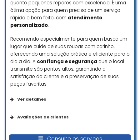
quanto pequenos reparos com excelência. É uma
ótima opção para quem precisa de um serviço
rápido e bem feito, com
atendimento
personalizado
.
Recomendo especialmente para quem busca um
lugar que cuide de suas roupas com carinho,
oferecendo uma solução prática e eficiente para o
dia a dia. A
confiança e segurança
que o local
transmite são pontos altos, garantindo a
satisfação do cliente e a preservação de suas
peças favoritas.
Ver detalhes
Acessibilidade
Avaliações de clientes
Entrada com acessibilidade para pessoas em
Pior que experiência que já tive,
cadeira de rodas
deixei 3 tênis raros de se achar
Consulte os serviços