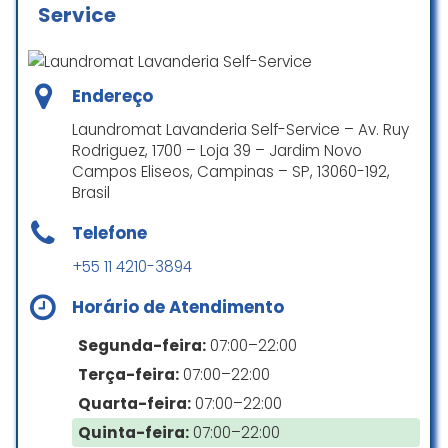
Service
paulo roberto batista de
oliveira
☆ 5/5
Endereço
Laundromat Lavanderia Self-Service – Av. Ruy
Rodriguez, 1700 – Loja 39 – Jardim Novo
Ótimo atendimento e cuidado!
Campos Eliseos, Campinas – SP, 13060-192,
Lavei todo enxoval da minha bebê
Brasil
com eles! Super recomendo
Telefone
Eduarda Nogueira
☆ 5/5
+55 11 4210-3894
Horário de Atendimento
Adorei Happy Clean, se eu
Segunda-feira:
07:00–22:00
precisasse de uma lavanderia com
Terça-feira:
07:00–22:00
frequência, viraria freguesa fiel :).
Quarta-feira:
07:00–22:00
O Sr. Dalmo, a Renata e as
funcionárias são muito tranquilos e
Quinta-feira:
07:00–22:00
gentis.