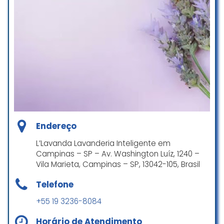
seus tênis, não passe nem perto
dessa empresa!
Vinicius Nascimento
☆ 1/5
Excelente atendimento, precisei
faze ajustes na peça e no local
mesmo foi feito ,praticidade no
tempo e perfeição no trabalho da
Endereço
costureira.
Super indico.
L’Lavanda Lavanderia Inteligente em
Voltarei mais vezes e indicarei pra
Campinas – SP – Av. Washington Luíz, 1240 –
amigas.
Vila Marieta, Campinas – SP, 13042-105, Brasil
Otima localização .
Telefone
Maria Silva
+55 19 3236-8084
☆ 5/5
Horário de Atendimento