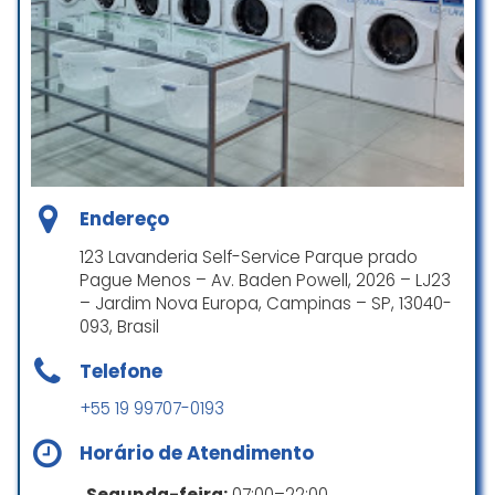
todo o serviço é de excelência.
Rodrigo Anhani
☆ 5/5
Eu mandei uma roupa de trabalho,
havia manchado de azul uma
roupa branca , voltou perfeitoooo!
Endereço
Obrigada, ganharam uma cliente !
123 Lavanderia Self-Service Parque prado
Ana Luiza Frizzo
Pague Menos – Av. Baden Powell, 2026 – LJ23
☆ 5/5
– Jardim Nova Europa, Campinas – SP, 13040-
093, Brasil
Telefone
Excelente atendimento, tanto na
+55 19 99707-0193
atenção e gentileza quanto na
qualidade do serviço
Horário de Atendimento
executado.Meu edredom queen
voltou limpo e perfumado!
Segunda-feira:
07:00–22:00