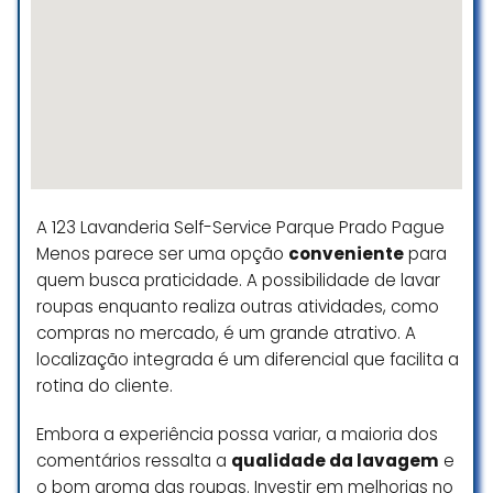
cheirosas, perfeitamente
passadas, cuidadas, e ANTES da
data prevista.
חנה אפשטיין
☆ 5/5
Gostaria de expressar minha
A 123 Lavanderia Self-Service Parque Prado Pague
sincera gratidão à lavanderia Lis
Menos parece ser uma opção
conveniente
para
pelo cuidado excepcional que
quem busca praticidade. A possibilidade de lavar
tiveram ao lavar meu tapete e
roupas enquanto realiza outras atividades, como
edredom. A qualidade do serviço
compras no mercado, é um grande atrativo. A
foi impecável, e eu realmente
localização integrada é um diferencial que facilita a
apreciei a atenção aos detalhes.
rotina do cliente.
Meu tapete ficou como novo, e o
edredom está tão macio e
Embora a experiência possa variar, a maioria dos
cheiroso! É muito bom saber que
comentários ressalta a
qualidade da lavagem
e
posso contar com profissionais tão
o bom aroma das roupas. Investir em melhorias no
dedicados e cuidadosos.