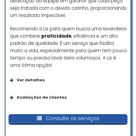
dedicação da equipe em garantir que cada peça
seja tratada com o devido carinho, proporcionando
um resultado impecável.
Recomendo a Lis para quem busca uma lavanderia
que combine
praticidade
, eficiência e um alto
padrão de qualidade. É um serviço que facilita
muito a vida, especialmente para quem tem pouco
tempo ou precisa lavar itens volumosos. A Lis é
uma ótima opção!
Ver detalhes
Opções de serviço
Avaliações de clientes
Serviços no local
É a lavanderia que escolho e
recomendo com toda a certeza!
Consulte os serviços
Até então levei apenas alguns
Acessibilidade
cobertores maiores para lavagem,