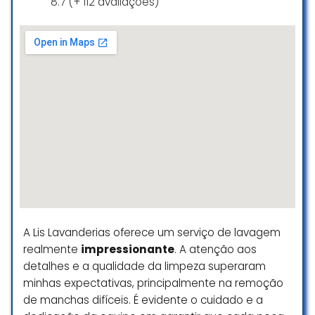
8.7 (+ 112 avaliações)
Atendimento excelente, forma de
pagar muito prática. A roupa sai
perfeita e muito cheirosa.
Eu indico de olhos fechados.
Bruna Schroder
☆ 5/5
Gostei muito a roupa saiu limpinha
e cheirosa e o lugar estava bem
limpo.
A Lis Lavanderias oferece um serviço de lavagem
Sempre que preciso vou lá.
realmente
impressionante
. A atenção aos
Itamara Paschoetto
detalhes e a qualidade da limpeza superaram
☆ 5/5
minhas expectativas, principalmente na remoção
de manchas difíceis. É evidente o cuidado e a