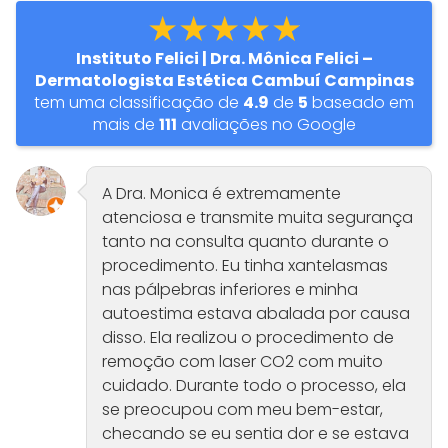
★★★★★
Instituto Felici | Dra. Mônica Felici –
Dermatologista Estética Cambuí Campinas
tem uma classificação de
4.9
de
5
baseado em
mais de
111
avaliações no Google
A Dra. Monica é extremamente
atenciosa e transmite muita segurança
tanto na consulta quanto durante o
procedimento. Eu tinha xantelasmas
nas pálpebras inferiores e minha
autoestima estava abalada por causa
disso. Ela realizou o procedimento de
remoção com laser CO2 com muito
cuidado. Durante todo o processo, ela
se preocupou com meu bem-estar,
checando se eu sentia dor e se estava