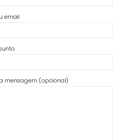
u email
sunto
a mensagem (opcional)