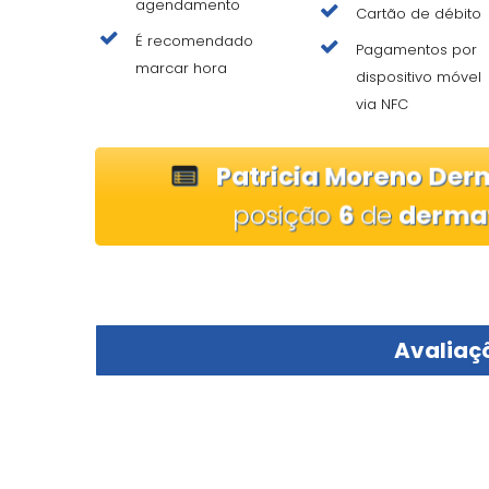
agendamento
Cartão de débito
É recomendado
Pagamentos por
marcar hora
dispositivo móvel
via NFC
Patricia Moreno Derm
posição
6
de
derma
Avaliaçõ