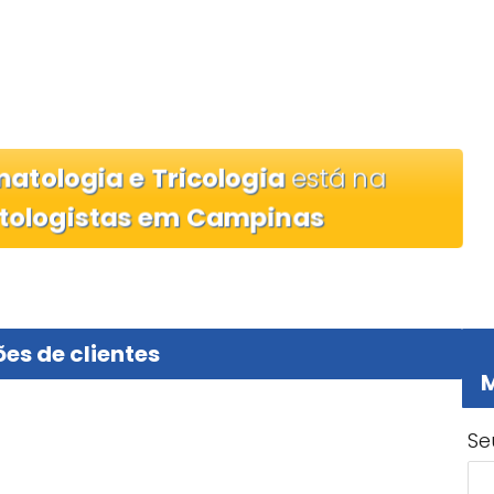
atologia e Tricologia
está na
tologistas em Campinas
es de clientes
M
Se