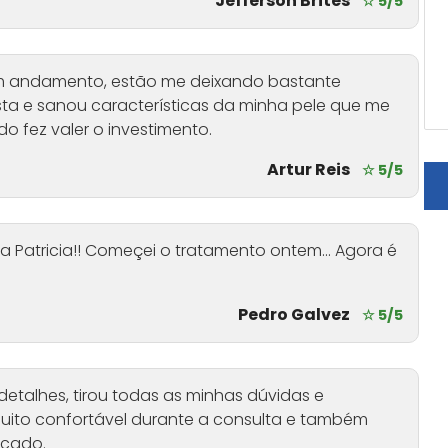
Jefferson Brites
☆ 5/5
m andamento, estão me deixando bastante
alhista e sanou características da minha pele que me
 fez valer o investimento.
Artur Reis
☆ 5/5
a Patricia!! Começei o tratamento ontem... Agora é
Pedro Galvez
☆ 5/5
 detalhes, tirou todas as minhas dúvidas e
muito confortável durante a consulta e também
icado.