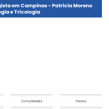
ista em Campinas - Patricia Moreno
gia e Tricologia
Comodidades
Público