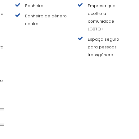
Banheiro
Empresa que
ra
acolhe a
Banheiro de gênero
comunidade
neutro
LGBTQ+
Espaço seguro
ra
para pessoas
transgênero
de