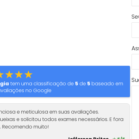
Se
As
★★★★
Su
ogia
tem uma classificação de
5
de
5
baseado em
valiações no Google
enciosa e meticulosa em suas avaliações.
ueixas e solicitou todos exames necessários. E fora
l. Recomendo muito!