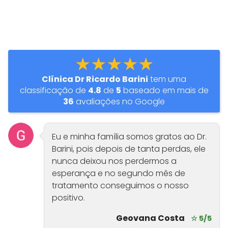
★★★★★
Clínica Dr Ricardo Barini
tem uma
classificação de
4.8
de
5
baseado em mais de
36
avaliações no Google
Eu e minha família somos gratos ao Dr.
Barini, pois depois de tanta perdas, ele
nunca deixou nos perdermos a
esperança e no segundo mês de
tratamento conseguimos o nosso
positivo.
Geovana Costa
☆ 5/5