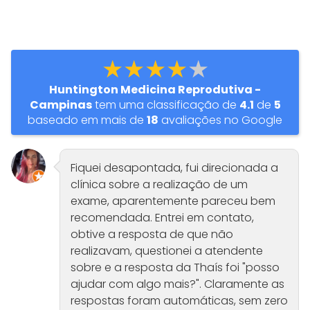
★★★★★
Huntington Medicina Reprodutiva -
Campinas
tem uma classificação de
4.1
de
5
baseado em mais de
18
avaliações no Google
Fiquei desapontada, fui direcionada a
clínica sobre a realização de um
exame, aparentemente pareceu bem
recomendada. Entrei em contato,
obtive a resposta de que não
realizavam, questionei a atendente
sobre e a resposta da Thaís foi "posso
ajudar com algo mais?". Claramente as
respostas foram automáticas, sem zero