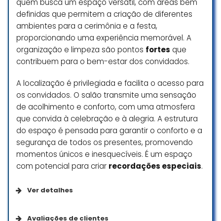
vestido, também cuidou
quem busca um espaço versátil, com áreas bem
perfeitamente da decoração
definidas que permitem a criação de diferentes
tanto da cerimônia que foi no
ambientes para a cerimônia e a festa,
Romano quanto a festa no
proporcionando uma experiência memorável. A
Clássico! Todas as pessoas
organização e limpeza são pontos
fortes
que
envolvidas, como a Néia no
contribuem para o bem-estar dos convidados.
Hipnose até o pessoal que serviu o
jantar, só agradeço pela
A localização é privilegiada e facilita o acesso para
dedicação e empenho de todos!
os convidados. O salão transmite uma sensação
Nosso casamento foi espetacular!
de acolhimento e conforto, com uma atmosfera
Nós amamos e os convidados só
que convida à celebração e à alegria. A estrutura
elogiaram! Espaço, decoração,
do espaço é pensada para garantir o conforto e a
comida!
segurança de todos os presentes, promovendo
Micaela Mendes
momentos únicos e inesquecíveis. É um espaço
☆ 5/5
com potencial para criar
recordações especiais
.
Ver detalhes
Fizemos a festa de 15 anos de
minha filha neste final de semana.
Acessibilidade
Avaliações de clientes