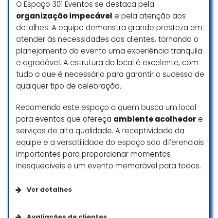
se a festa fosse para eles
O Espaço 301 Eventos se destaca pela
mesmos.
organização impecável
e pela atenção aos
Organização, decoração
detalhes. A equipe demonstra grande presteza em
esplêndida com arranjos
atender às necessidades dos clientes, tornando o
minimalistas super delicados, e o
planejamento do evento uma experiência tranquila
que dizer daquele bouquet da
e agradável. A estrutura do local é excelente, com
minha esposa então? Nunca vi
tudo o que é necessário para garantir o sucesso de
nada mais belo.
qualquer tipo de celebração.
Lugar muito amplo, com vasta
Recomendo este espaço a quem busca um local
área verde, podendo contar até
com araras maravilhosas.
para eventos que ofereça
ambiente acolhedor
e
serviços de alta qualidade. A receptividade da
Não tivemos duvidas em confiar
equipe e a versatilidade do espaço são diferenciais
este sonho a vocês e com certeza
importantes para proporcionar momentos
se fosse para ser realizado
inesquecíveis e um evento memorável para todos.
novamente teria que ser no Portal
com vocês…
Ver detalhes
Amamos vocês e sempre podem
contar conosco.
Acessibilidade
Avaliações de clientes