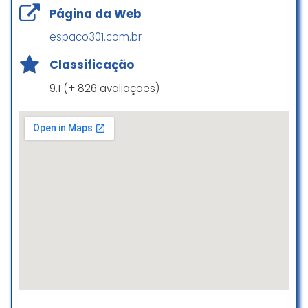
Página da Web
Ótimo local para festas, espaço
espaco301.com.br
amplo e salão bem equipado.
Classificação
Daniela Izidoro
9.1 (+ 826 avaliações)
☆ 4/5
Gente não tenho palavras para
descrever a emoção que sentimos
quando pensamos em portal
Paraiso.
Pedrão e Dodô são as pessoas
mais esplêndidas que tivemos a
honra e privilégio não somente de
conhecê-los mais de nos
tornarmos amigos.
Carinho imenso para conosco,
cuidando de cada detalhe como