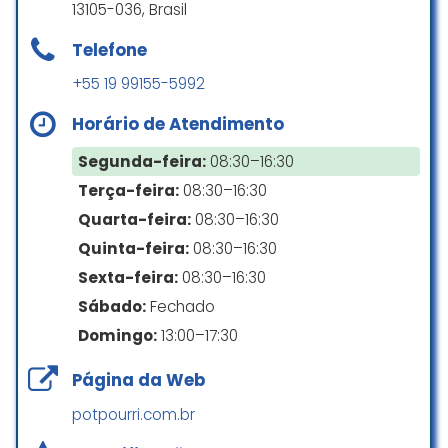
13105-036, Brasil
coberta quanto a parte externa
Empresa que acolhe a comunidade LGBTQ+
Telefone
Renan Mitio
Espaço seguro para pessoas transgênero
☆ 5/5
+55 19 99155-5992
Horário de Atendimento
Pagamentos
Realizamos nosso casamento no
Segunda-feira:
08:30–16:30
Espaço Supremo e só temos
Terça-feira:
08:30–16:30
Cartão de crédito
elogios. A estrutura é muito boa,
Quarta-feira:
08:30–16:30
com todos os recursos que uma
Cartão de débito
festa dessa importância pedem. A
Quinta-feira:
08:30–16:30
Pagamentos por dispositivo móvel via NFC
comida é deliciosíssima! Os
Sexta-feira:
08:30–16:30
funcionários são todos muito
Sábado:
Fechado
solicitados e comprometidos. O
Crianças
preço é justo. Com certeza
Domingo:
13:00–17:30
recomendamos!
Tem fraldários
Página da Web
Franklin
potpourri.com.br
☆ 5/5
Estacionamento