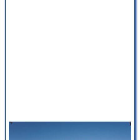
procurando um espaço completo.
Pagamentos por dispositivo móvel via NFC
Rosângela dias de castro
☆ 5/5
Crianças
É adequado para aniversários de crianças
Experiência incrível antes do
evento, no dia e depois. Foram
Tem fraldários
muitos atenciosos desde o início,
sempre dispostos a ajudar
enquanto estávamos no
planejamento do evento e
disponíveis sempre que
precisávamos. Recomendo sem
pensar duas vezes, espaço lindo e
bem cuidado, e atendimento
excelente!
Mariana Martins
☆ 5/5