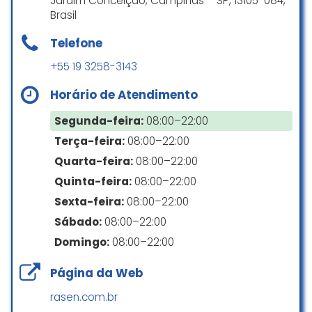
Jardim Conceição, Campinas – SP, 13105-084,
acaba tendo que se arrumar
sonho em realidade!
Brasil
sozinha, sem poder contar com o
apoio de acompanhantes.
Viane Cibele Tomaz
Telefone
☆ 5/5
É urgente uma grande melhoria
+55 19 3258-3143
nessa estrutura para que o dia
especial da noiva seja mais leve e
Horário de Atendimento
tranquilo.
Equipe muito atenciosa,
Segunda-feira:
08:00–22:00
decoração maravilhosa, ambiente
Mariane Souza
lindo e aconchegante, comida
Terça-feira:
08:00–22:00
☆ 1/5
gostosa ! Realizamos a festa de 15
Quarta-feira:
08:00–22:00
anos da nossa filha e só
Quinta-feira:
08:00–22:00
recebemos elogios dos
convidados
Sexta-feira:
08:00–22:00
Atendimento personalizado,
espaço muito bonito, qualidade do
Sábado:
08:00–22:00
Tessa Passarella Madeira
Buffet espetacular. Procure o
Domingo:
08:00–22:00
☆ 5/5
Fernando.
Página da Web
Lucas Piau
☆ 5/5
rasen.com.br
Só gratidão Minha experiencia foi