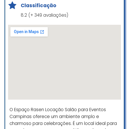
incrível, a festa da minha filha
Classificação
aconteceu no dia 19/04/25
Sempre atenciosos desde a venda
8.2 (+ 349 avaliações)
da festa até o final da festa, O
salão maravilhoso a comida
maravilhosa atendimento
maravilhoso só tenho a agradecer
Daiane Leite
☆ 5/5
Foi tudo perfeito! Desde meu
vestido feito no Hipnose (inclusive
o vestido da daminha que é minha
filha e do noivo!!) que é do grupo
Pot Pourri até a festa! Atendimento
O Espaço Rasen Locação Salão para Eventos
desde o início, impecável! A Cleusa
Campinas oferece um ambiente amplo e
sempre muito atenciosa, além de
todo o cuidado e capricho com o
charmoso para celebrações. É um local ideal para