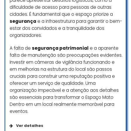
parece apresentar desafios logísticos, como a
A entrada que dá espaço a
dificuldade de acesso para pessoas de outras
estrutura, achei interessante, pq
qdo entra, não dá p saber como
cidades. É fundamental que o espaço priorize a
está o salão, causa uma sensação
segurança
e a infraestrutura para garantir o bem-
de curiosidade ( a decoradora
estar dos convidados e a tranquilidade dos
pode arrasar na entrada)
organizadores.
Após essa entrada, ao lado
A falta de
segurança patrimonial
e a aparente
esquerdo e a pista de dança E
falta de manutenção são preocupações evidentes.
lado direito o espaço p a festa…
Investir em câmeras de vigilância funcionando e
Ahhhh… ao lado da pista de danca,
em melhorias na estrutura do local são passos
tem uma sala ao lado que serve
como camarim…
cruciais para construir uma reputação positiva e
oferecer um serviço de qualidade. Uma
Tem lustres grandes p quem
organização impecável e a atenção aos detalhes
gosta, nessa entrada.
são essenciais para transformar o Espaço Mato
Ao final da estrutura, tem um
Dentro em um local realmente memorável para
Gramado com luzes….que da p
eventos.
fazer a cerimônia, caso os noivos
queiram fazer tudo no msm lugar..
Ver detalhes
Não é um Gramado grande e