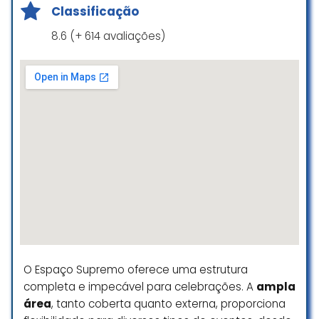
mesas e cadeiras, palco pronto,
Classificação
sistema de som e iluminação, e
gerador próprio.
8.6 (+ 614 avaliações)
O dia foi perfeito, e o 301 foi uma
parte muito importante que vai
ficar na memória! Recomendamos
100%!
Rafael Santos
☆ 5/5
Otimo local e excelente
infraestrutura p eventos
Maria Fernanda Oliveira Braga
☆ 5/5
O Espaço Supremo oferece uma estrutura
completa e impecável para celebrações. A
ampla
área
, tanto coberta quanto externa, proporciona