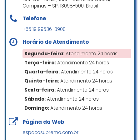
Pequeno(Fizemos uma festa para
Campinas – SP, 13098-500, Brasil
umas 100 pessoas), porém muito
aconchegante.. forte, na minha
Telefone
opinião é a estrutura de
+55 19 99536-0900
sonorização que conta com um
palco para shows. administração
Horário de Atendimento
da casa está de parabéns.
Segunda-feira:
Atendimento 24 horas
Bilmar Angelis
Terça-feira:
Atendimento 24 horas
☆ 5/5
Quarta-feira:
Atendimento 24 horas
Quinta-feira:
Atendimento 24 horas
Fizemos a nossa festa de
Sexta-feira:
Atendimento 24 horas
casamento no Espaço 301, e foi só
Sábado:
Atendimento 24 horas
alegria do começo ao fim.
Não apenas pelo excelente
Domingo:
Atendimento 24 horas
atendimento e atenção da Gabi,
super tranquila, profissional e fácil
Página da Web
de lidar, mas também por ser um
espacosupremo.com.br
local completo: já tem um set de