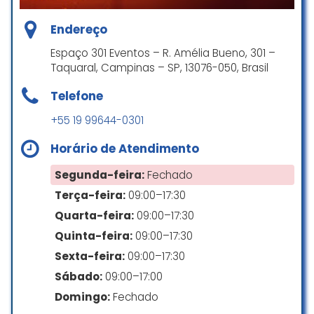
Endereço
Estacionamento descoberto gratuito
Lugar incrível,os donos são super
Espaço 301 Eventos – R. Amélia Bueno, 301 –
receptivos, recomendo para
Taquaral, Campinas – SP, 13076-050, Brasil
qualquer tipo de evento,fiz o
aniversário de 15 anos da minha
Telefone
filha, lugar perfeito maravilhoso , já
+55 19 99644-0301
estou com sds deste lindo lugar.
Horário de Atendimento
Nana Fernandes
☆ 5/5
Segunda-feira:
Fechado
Terça-feira:
09:00–17:30
Quarta-feira:
09:00–17:30
Impressionante o espaço, tudo
Quinta-feira:
09:00–17:30
muito luxuoso. Local amplo e
espaçoso.
Sexta-feira:
09:00–17:30
Sábado:
09:00–17:00
Vanderlei Pinheiro
☆ 5/5
Domingo:
Fechado