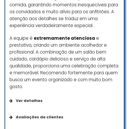
Doca de descarga de caminhão
comida, garantindo momentos inesquecíveis para
no nível do palco, entrada para
os convidados e muito alívio para os anfitriões. A
convidados e entrada para staff,
atenção aos detalhes se traduz em uma
viatura para escolta de
experiência verdadeiramente especial.
convidados da estrada de asfalto
até o local do evento. Conta
A equipe é
extremamente atenciosa
e
também com iluminação própria e
prestativa, criando um ambiente acolhedor e
pontos de energia disponíveis em
profissional. A combinação de um salão bem
locais estratégicos. A cozinha do
cuidado, cardápio delicioso e serviço de alta
local também conta com fogão a
qualidade, proporciona uma celebração completa
lenha. – Em suma, vale a pena a
e memorável. Recomendo fortemente para quem
visita!
busca um evento organizado e com muito bom
Renan Butkeraites
gosto.
☆ 5/5
Ver detalhes
Acessibilidade
Lugar lindo! Perfeito para
Avaliações de clientes
celebrações de casamentos ao ar
livre e com salão maravilhoso para
Entrada com acessibilidade para pessoas em