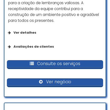
para a criação de lembranças valiosas. A
receptividade da equipe contribui para a
construção de um ambiente positivo e agradável
para todos os presentes.
Ver detalhes
Acessibilidade
Avaliações de clientes
Banheiro com acessibilidade para pessoas em
Um lugar mágico e surpreendente
cadeira de rodas
Perfeito para um casamento ao
Consulte os serviços
entardecer
Entrada com acessibilidade para pessoas em
Parabéns a todos pelo serviço
cadeira de rodas
impecável
Ver negócio
Estacionamento com acessibilidade para
Jose Celio Rossler de Freitas
pessoas em cadeira de rodas
☆ 5/5
Comodidades