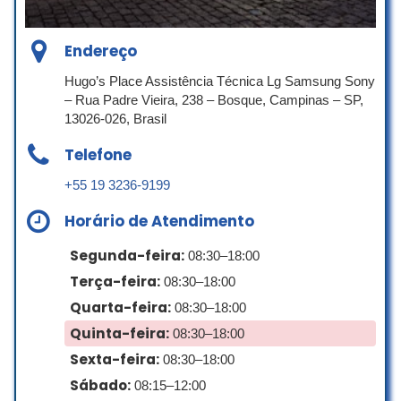
Recomendo e indico SP TV !!!
Endereço
claudio barros
☆ 5/5
Hugo’s Place Assistência Técnica Lg Samsung Sony
– Rua Padre Vieira, 238 – Bosque, Campinas – SP,
13026-026, Brasil
Atendimento muito bom nem precisei
Telefone
retirar minha tv do carro o atendente
buscou no carro e em 1 semana a tv
+55 19 3236-9199
ficou pronta eu achava que a tv com
Horário de Atendimento
linhas colorida na tela não tinha
conserto agora está perfeita e ainda me
Segunda-feira:
08:30–18:00
deram 3 meses de garantia essa loja é
Terça-feira:
top
08:30–18:00
Quarta-feira:
08:30–18:00
Jader Barbosa Da Silva
Quinta-feira:
☆ 5/5
08:30–18:00
Sexta-feira:
08:30–18:00
Sábado:
08:15–12:00