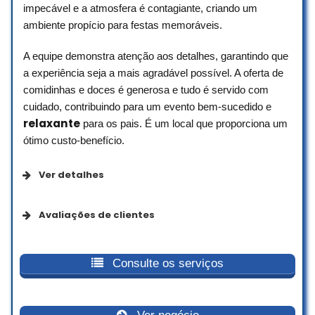
impecável e a atmosfera é contagiante, criando um
ambiente propício para festas memoráveis.
Achei o Matheus aqui pelo Google pra
fotografar minha coleção e foi incrível!
A equipe demonstra atenção aos detalhes, garantindo que
Atenção e o profissionalismo dele, não
a experiência seja a mais agradável possível. A oferta de
tenho palavras. Superaram minhas
comidinhas e doces é generosa e tudo é servido com
expectativas e com certeza
cuidado, contribuindo para um evento bem-sucedido e
trabalharemos juntos nas próximas
relaxante
para os pais. É um local que proporciona um
campanhas! Confio de olhos fechados!
ótimo custo-benefício.
Ingrid Carneiro
☆ 5/5
Ver detalhes
Opções de serviço
Avaliações de clientes
Fiz as fotos do restaurante que eu cuido
Refeição no local
do marketing com o Matheus. Sem
Excelente buffet infantil!
palavras!
Espaço amplo, aconchegante e com
Consulte os serviços
estacionamento.
A atenção dele aos detalhes, o cuidado
Acessibilidade
Serviço de primeira. Os brinquedos
com cada processo, o atendimento e o
para a criançada são demais, tem até