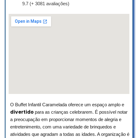
☆ 5/5
9.7 (+ 3081 avaliações)
Matheus e Pamela são excepcionais!
Excelentes profissionais, que superam
muito as expectativas, tanto na
qualidade de fotos que são muito
diferenciadas, quanto no atendimento.
A entrega do material é com muita
rapidez ímpar.
Já estive com Matheus em diferentes
tipos de evento e todos executados
com maestria.
Obrigada Matheus e equipe pelo
O Buffet Infantil Caramelada oferece um espaço amplo e
atendimento nota mil.
divertido
para as crianças celebrarem. É possível notar
Recomendo de olhos fechados.
a preocupação em proporcionar momentos de alegria e
Drika Marques
entretenimento, com uma variedade de brinquedos e
☆ 5/5
atividades que agradam a todas as idades. A organização é