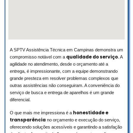
retrasado ,no ano passado e iremos
este ano tbm! Sou fã de carteirinha!
Jane Hidalgo Peres
☆ 5/5
A SPTV Assistência Técnica em Campinas demonstra um
Uma grande estrutura para festas de
qualidade do serviço
compromisso notável com a
. A
crianças e adolescentes, brinquedos,
jogos, arvorismo e tirolesa, excelente
agilidade no atendimento, desde o orçamento até a
cardápio com muitas variedades de
entrega, é impressionante, com a equipe demonstrando
salgados e lanches.
grande presteza em resolver problemas complexos que
outras assistências não conseguiram. A conveniência do
Helio Bastos
serviço de busca e entrega de aparelhos é um grande
☆ 5/5
diferencial.
honestidade e
O que mais me impressiona é a
transparência
no orçamento e execução do serviço,
oferecendo soluções acessíveis e garantindo a satisfação