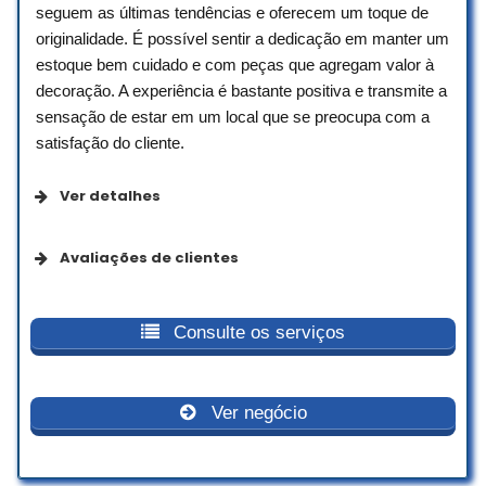
seguem as últimas tendências e oferecem um toque de
originalidade. É possível sentir a dedicação em manter um
estoque bem cuidado e com peças que agregam valor à
decoração. A experiência é bastante positiva e transmite a
sensação de estar em um local que se preocupa com a
satisfação do cliente.
Ver detalhes
Da empresa
Avaliações de clientes
Se identifica como uma empresa de empreendedoras
Meu contato foi pelo WhatsApp.
Com a atendente Polliana .
Consulte os serviços
No início foi um pouco demorado para
Opções de serviço
responder..
Mas depois deu tudo certo.
Ver negócio
Serviços no local
O material muito boa qualidade..
Retirada organizada.
Entrega rápida e tranquila.