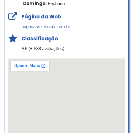
Por duas vezes eu solicitei assistência
Domingo:
Fechado
técnica e ambas fui muito bem atendido
e o serviço foi bem executado. Super
Página da Web
indico
hugosassistencia.com.br
Carius Canis Pet Móvel
☆ 5/5
Classificação
9.6 (+ 538 avaliações)
Fiquei muito satisfeita com o
atendimento da SPTV Assistência!
Desde o início, o contato foi sempre
cordial e respeitoso, mesmo com a
demora na obtenção da peça
necessária para o conserto da minha
TV.
O atendimento sempre foi super
atencioso e transparente na explicação
do serviço, além de cumprir o prazo
combinado assim que a alternativa e