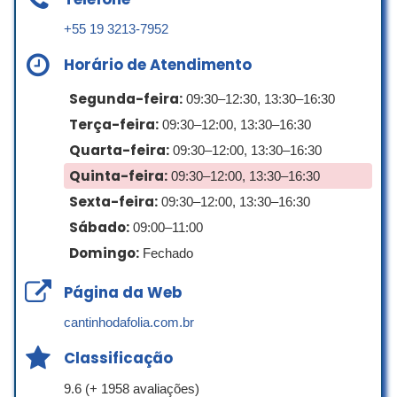
Estava com problema de sinal e a
operadora de TV a cabo, através de seu
+55 19 3213-7952
técnico, disse que o problema era da
Horário de Atendimento
TV, pesquisei no Google através das
avaliações, pois receava encontrar
Segunda-feira:
09:30–12:30, 13:30–16:30
técnicos, que achassem defeito onde
Terça-feira:
09:30–12:00, 13:30–16:30
não existia . Fomos até a Hugo’s Place
e o técnico Valdeci, nos atendeu muito
Quarta-feira:
09:30–12:00, 13:30–16:30
bem, fez na mesma hora e na nossa
Quinta-feira:
09:30–12:00, 13:30–16:30
presença, vários testes e concluiu que o
Sexta-feira:
09:30–12:00, 13:30–16:30
defeito não era da TV.
Parabéns, a empresa e ao colaborador,
Sábado:
09:00–11:00
e que possamos ter no mercado mais
Domingo:
Fechado
empresas e funcionários como Hugo’s
Place e o Sr Valdeci
Página da Web
Elizabeth Gambini
cantinhodafolia.com.br
☆ 5/5
Classificação
9.6 (+ 1958 avaliações)