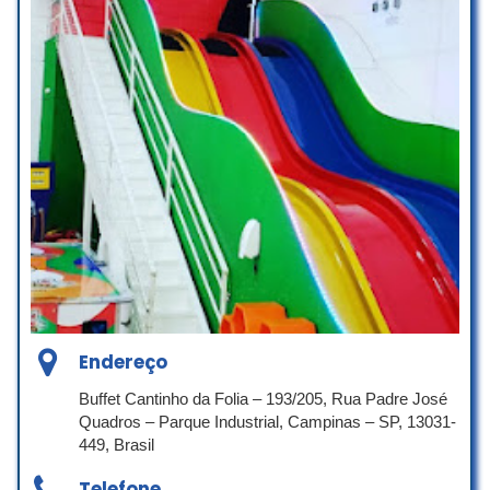
boa mesmo sem palavras recomendo
demais,obrigado!☺️
9Symon FF
☆ 5/5
Nem Jesus agradou a multidão.
Porém eu fui bem atendida.
Eles são ótimos técnico de tv.
A minha TV sansung ficou ótima.
Compensa arrumar porque tvs estão
muito caras
Valnice Pollizello
Endereço
☆ 5/5
Buffet Cantinho da Folia – 193/205, Rua Padre José
Quadros – Parque Industrial, Campinas – SP, 13031-
449, Brasil
Assistência técnica honesta e
competente
Telefone