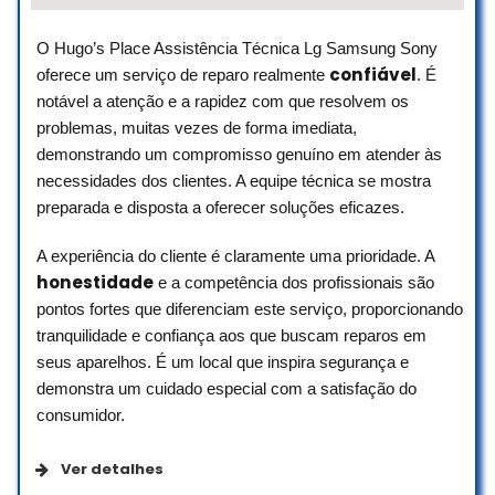
peça foi encontrada. A TV ficou pronta
antes do que eu esperava após a
O Hugo’s Place Assistência Técnica Lg Samsung Sony
aprovação do orçamento, e o resultado
confiável
oferece um serviço de reparo realmente
. É
final foi excelente.
notável a atenção e a rapidez com que resolvem os
problemas, muitas vezes de forma imediata,
Recomendo com confiança a SPTV
Assistência e, se precisar novamente,
demonstrando um compromisso genuíno em atender às
certamente voltarei a contar com o
necessidades dos clientes. A equipe técnica se mostra
serviço deles. Obrigada pelo
preparada e disposta a oferecer soluções eficazes.
profissionalismo e pela atenção durante
todo o processo!
A experiência do cliente é claramente uma prioridade. A
honestidade
e a competência dos profissionais são
Eveline Telles
pontos fortes que diferenciam este serviço, proporcionando
☆ 5/5
tranquilidade e confiança aos que buscam reparos em
seus aparelhos. É um local que inspira segurança e
demonstra um cuidado especial com a satisfação do
Ótimo atendimento, técnico me passou
consumidor.
atualizações do status das duas TVS
durante todo o processo, profissional
Ver detalhes
justo e com muito conhecimento técnico