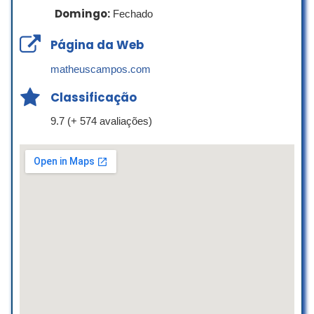
únicas e temas super atuais.
Domingo:
Fechado
Atendimento VIP do início ao fim, me
senti super acolhida. Amei cada
Página da Web
detalhe!”
matheuscampos.com
Natália Ceneme
Classificação
☆ 5/5
9.7 (+ 574 avaliações)
Ótima experiência. Itens bonitos,
valores dentro do esperado e
atendimento muito bom! Super
recomendo!
Roberta Travaglini
☆ 5/5
Ótima experiência. Gostei muito do
acervo e atendimento