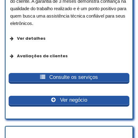
do cliente. A garantia de 3 meses demonstra confiança na
qualidade do trabalho realizado e é um ponto positivo para
quem busca uma assistência técnica confiável para seus
eletrônicos.
Ver detalhes
Acessibilidade
Avaliações de clientes
Entrada com acessibilidade para pessoas em cadeira de
Atendimento técnico prestativo,
rodas
comunicação eficiente, serviço
Consulte os serviços
executado em pouco tempo. Retira e
Estacionamento com acessibilidade para pessoas em
entrega da tv em perfeito estado.
cadeira de rodas
Obrigada por toda atenção, agora só
Ver negócio
curtir a tv novamente que ficou perfeita.
Opções no menu
Erika Baldine
☆ 5/5
Serviços de reparos