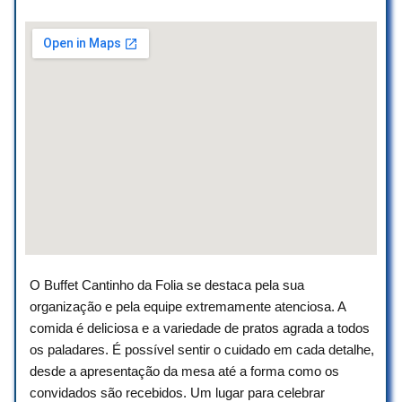
Eu e meu esposo fomos muito bem
atendidos.
Solucionaram o nosso problema.
Honestidade, caráter e educação, tudo
isso está incluso nesse lugar.
Nota 1000 pra vocês.
Tania Zanolini
☆ 5/5
Trata-se de empresa de muita
competência e extremamente idônea,
com atendimento de ótima qualidade e
O Buffet Cantinho da Folia se destaca pela sua
atribuindo no 5.0, com louvor.
organização e pela equipe extremamente atenciosa. A
Aconselho para todos.
comida é deliciosa e a variedade de pratos agrada a todos
Wagner Dias
os paladares. É possível sentir o cuidado em cada detalhe,
☆ 5/5
desde a apresentação da mesa até a forma como os
convidados são recebidos. Um lugar para celebrar