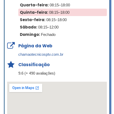
coisas para as crianças. Já o serviço
Quarta-feira:
08:15–18:00
de garçom, deixa a desejar
Quinta-feira:
08:15–18:00
Ligia Tayar
Sexta-feira:
08:15–18:00
☆ 4/5
Sábado:
08:15–12:00
Domingo:
Fechado
Não conhecia, fui tirar fotos para um
Página da Web
aniversário infantil e fiquei encantado
com o lugar. Excelente, equipe de
chamaotecnicosptv.com.br
funcionários, a variedade e qualidade
Classificação
dos brinquedos. Estacionamento
interno, tudo impecável!
9.6 (+ 490 avaliações)
EDSON SIMMEL
☆ 5/5
Local excelente para festas! Ameii estar
na Caramelada! Fomos no ano