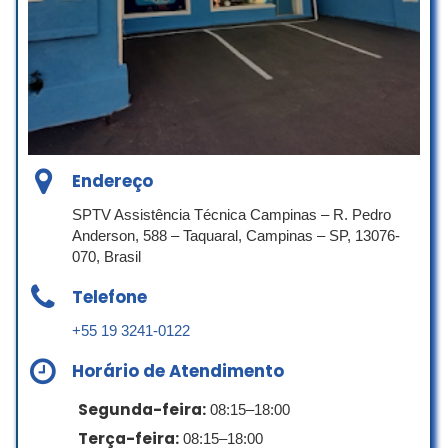
família, também em embalagens
personalizadas. O espaço do buffet
apesar de ser um pouco divido é amplo
proporcionado muitas brincadeiras para
as crianças e muitos brinquedos
disponíveis!
Nota 10!
Wylliam Alex Suter
Endereço
☆ 5/5
SPTV Assistência Técnica Campinas – R. Pedro
Anderson, 588 – Taquaral, Campinas – SP, 13076-
070, Brasil
Lugar lindo
Telefone
Experiência muito boa.
+55 19 3241-0122
william chaves
☆ 5/5
Horário de Atendimento
Segunda-feira:
08:15–18:00
Terça-feira:
É um espaço grande, tem bastante
08:15–18:00