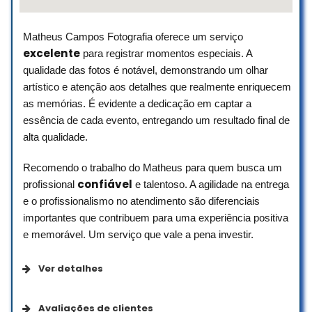
Lívea Rocha
Matheus Campos Fotografia oferece um serviço
☆ 5/5
excelente
para registrar momentos especiais. A
qualidade das fotos é notável, demonstrando um olhar
artístico e atenção aos detalhes que realmente enriquecem
Bom atendimento, loja de fácil acesso,
as memórias. É evidente a dedicação em captar a
peça em ótimo estado, preço acessível.
essência de cada evento, entregando um resultado final de
Adorei minha primeira locação.
alta qualidade.
Obrigada.
luciacardoso41
Recomendo o trabalho do Matheus para quem busca um
☆ 5/5
confiável
profissional
e talentoso. A agilidade na entrega
e o profissionalismo no atendimento são diferenciais
importantes que contribuem para uma experiência positiva
e memorável. Um serviço que vale a pena investir.
Ver detalhes
Avaliações de clientes