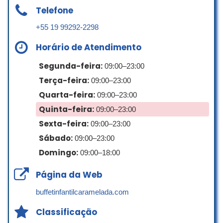
Telefone
profissionalismo em cada clique, o
grande diferencial é a agilidade na
+55 19 99292-2298
entrega das fotos. Para nós, como
empresa, isso faz toda a diferença, já
Horário de Atendimento
que as pessoas sempre têm pressa em
receber os registros. Obrigada por mais
Segunda-feira:
09:00–23:00
uma vez superar as expectativas!
Terça-feira:
09:00–23:00
Comunicação Interna HC
Quarta-feira:
09:00–23:00
☆ 5/5
Quinta-feira:
09:00–23:00
Sexta-feira:
09:00–23:00
Sábado:
09:00–23:00
O Matheus fez um trabalho espetacular
Domingo:
09:00–18:00
no nosso evento corporativo! As fotos
capturaram perfeitamente a energia do
Página da Web
dia. Excelente profissionalismo e um
resultado de alta qualidade. Super
buffetinfantilcaramelada.com
recomendo!
Classificação
Ludmila Ester