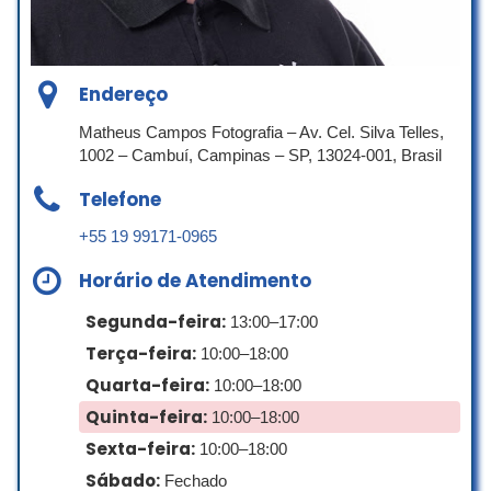
Estacionamento no local
de urgencia para caso vc precise no dia
da festa, o que é um alívio. As peças
sao bonitas e bem cuidadas. Meninos
que fazem o frete tbém muito educados.
Endereço
Daniela Fernandes Bertelli
Matheus Campos Fotografia – Av. Cel. Silva Telles,
☆ 5/5
1002 – Cambuí, Campinas – SP, 13024-001, Brasil
Telefone
+55 19 99171-0965
A Caixa de Festa Locações é ótima,
toda equipe muito atenciosa, me
Horário de Atendimento
ajudaram na escolha de cada ítem pra
montar a decoração. Nota 10!!!!
Segunda-feira:
13:00–17:00
Roseli Santos
Terça-feira:
10:00–18:00
☆ 5/5
Quarta-feira:
10:00–18:00
Quinta-feira:
10:00–18:00
Sexta-feira:
10:00–18:00
loja é simplesmente maravilhosa! As
Sábado:
Fechado
peças são impecáveis, com cores