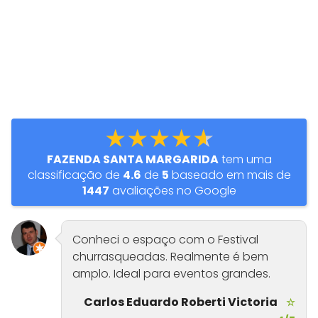
★★★★★
FAZENDA SANTA MARGARIDA
tem uma
classificação de
4.6
de
5
baseado em mais de
1447
avaliações no Google
Conheci o espaço com o Festival
churrasqueadas. Realmente é bem
amplo. Ideal para eventos grandes.
Carlos Eduardo Roberti Victoria
☆