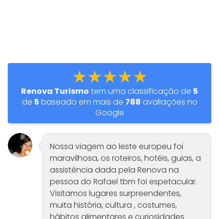
★★★★★
Renova Turismo
tem uma classificação de
5
de
5
baseado em mais de
788
avaliações no
Google
Nossa viagem ao leste europeu foi
maravilhosa, os roteiros, hotéis, guias, a
assistência dada pela Renova na
pessoa do Rafael tbm foi espetacular.
Visitamos lugares surpreendentes,
muita história, cultura , costumes,
hábitos alimentares e curiosidades