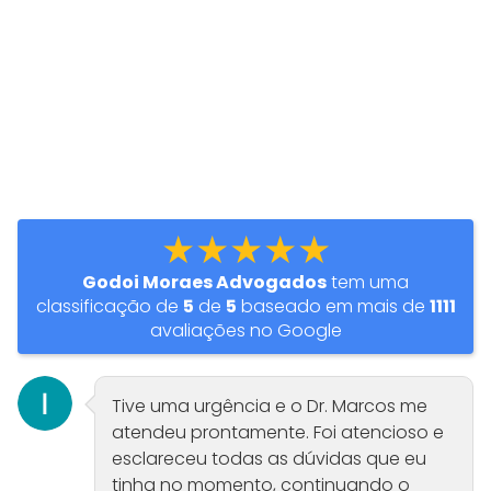
★★★★★
Godoi Moraes Advogados
tem uma
classificação de
5
de
5
baseado em mais de
1111
avaliações no Google
Tive uma urgência e o Dr. Marcos me
atendeu prontamente. Foi atencioso e
esclareceu todas as dúvidas que eu
tinha no momento, continuando o