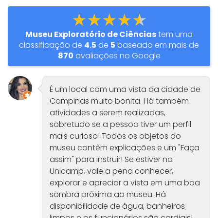
★★★★★
Museu Exploratório de Ciências
tem uma
classificação de
4.5
de
5
baseado em mais de
870
avaliações no Google
É um local com uma vista da cidade de
Campinas muito bonita. Há também
atividades a serem realizadas,
sobretudo se a pessoa tiver um perfil
mais curioso! Todos os objetos do
museu contêm explicações e um "Faça
assim" para instruir! Se estiver na
Unicamp, vale a pena conhecer,
explorar e apreciar a vista em uma boa
sombra próxima ao museu. Há
disponibilidade de água, banheiros
limpos e os funcionários são cordiais!