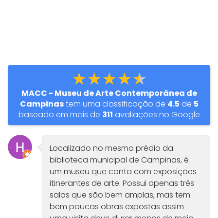
★★★★★
MACC - Museu de Arte Contemporânea de
Campinas
tem uma classificação de
4.5
de
5
baseado em mais de
311
avaliações no Google
Localizado no mesmo prédio da
biblioteca municipal de Campinas, é
um museu que conta com exposições
itinerantes de arte. Possui apenas três
salas que são bem amplas, mas tem
bem poucas obras expostas assim