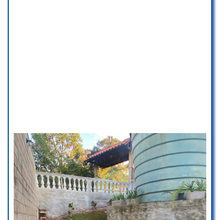
☆ 5/5
A natureza prevalece na região.
Local calmo e silencioso.
Elaine Santos
☆ 5/5
Meus filhos sempre vão ,
recomendo!!
Kamurtex Ortiz
☆ 5/5
Lugar muito abençoado ,
abençoando vidas por gerações …
um pedacinho do ceu