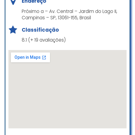
Endereço
Banheiro de gênero neutro
Próximo a – Av. Central – Jardim do Lago II,
Campinas – SP, 13061-155, Brasil
Crianças
Classificação
8.1 (+ 19 avaliações)
Bom para ir com crianças
Animais de estimação
A presença de cães é permitida