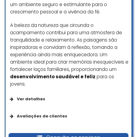
um ambiente seguro e estimulante para o
crescimento pessoal e a vivência da fé.
A beleza da natureza que circunda o
acampamento contribui para uma atmosfera de
tranquilidade e relaxamento. As paisagens são
inspiradoras e convidam à reflexão, tornando a
experiência ainda mais enriquecedora. Um
ambiente ideal para criar memórias inesquecíveis e
fortalecer laços familiares, proporcionando um
desenvolvimento saudável e feliz
para os
jovens.
Ver detalhes
Acessibilidade
Avaliações de clientes
Estacionamento com acessibilidade para
Lugar incrível, meus filhos amam!
pessoas em cadeira de rodas
As crianças e adolescentes são