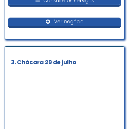
Consulte os serviços
tratadas com carinho e muita
responsabilidade. Equipe muito
atenciosa.
Ver negócio
Maira Carvalho
☆ 5/5
Lugar excelente para ter paz e
3.
Chácara 29 de julho
conectar com Deus.
Iago Silva
☆ 5/5
Adorei foi incrível paisagem e lugar
maravilhoso .. recomendo
Jandira Barbosa