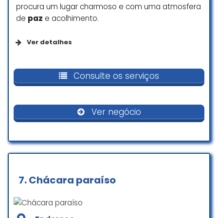
procura um lugar charmoso e com uma atmosfera
de
paz
e acolhimento.
Ver detalhes
Da empresa
Consulte os serviços
Se identifica como uma empresa de
empreendedoras
Ver negócio
Acessibilidade
Estacionamento com acessibilidade para
pessoas em cadeira de rodas
7.
Chácara paraíso
Comodidades