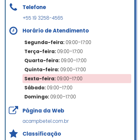
☆ 5/5
Telefone
+55 19 3258-4565
Lugar maravilhoso, lindo.
Horário de Atendimento
Fernanda Godoi
Segunda-feira:
09:00–17:00
☆ 5/5
Terça-feira:
09:00–17:00
Quarta-feira:
09:00–17:00
Quinta-feira:
09:00–17:00
Um lugar agradável, amplo.
Bons alojamentos , ótima
Sexta-feira:
09:00–17:00
alimentação.
Sábado:
09:00–17:00
Super recomendo
Domingo:
09:00–17:00
Julio Escobar
Página da Web
☆ 5/5
acampbetel.com.br
Classificação
Ótimo lugar, pessoas agradáveis,