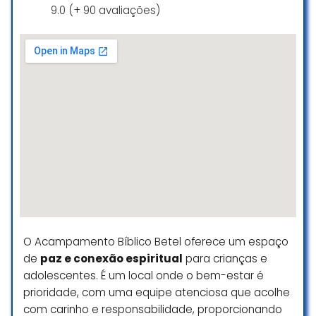
boa estrutura.
9.0 (+ 90 avaliações)
Katia Souza
☆ 5/5
Espaço amplo com campo de
futebol, piscina e quadra. Muito
bom para as igrejas realizarem
eventos.
Bruno
☆ 5/5
O Acampamento Bíblico Betel oferece um espaço
Ótimo localização e infraestrutura.
de
paz e conexão espiritual
para crianças e
Silvio Sales
adolescentes. É um local onde o bem-estar é
prioridade, com uma equipe atenciosa que acolhe
☆ 5/5
com carinho e responsabilidade, proporcionando