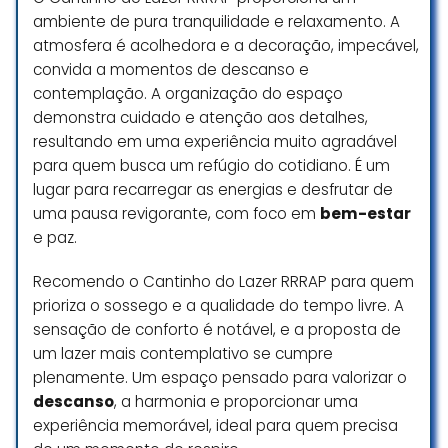
falta de dinheiro para arrumar e
ambiente de pura tranquilidade e relaxamento. A
falta de interesse, de investir na
atmosfera é acolhedora e a decoração, impecável,
chacara.
convida a momentos de descanso e
contemplação. A organização do espaço
Keila Santiago (Keila)
demonstra cuidado e atenção aos detalhes,
☆ 2/5
resultando em uma experiência muito agradável
para quem busca um refúgio do cotidiano. É um
lugar para recarregar as energias e desfrutar de
Ótima chácara, ampla e muito
uma pausa revigorante, com foco em
bem-estar
aconchegante.
e paz.
Poderiam melhoras apenas a
questão da iluminação que deixa a
Recomendo o Cantinho do Lazer RRRAP para quem
desejar no período da noite
prioriza o sossego e a qualidade do tempo livre. A
Gleison Freitas
sensação de conforto é notável, e a proposta de
☆ 5/5
um lazer mais contemplativo se cumpre
plenamente. Um espaço pensado para valorizar o
descanso
, a harmonia e proporcionar uma
experiência memorável, ideal para quem precisa
Lugar agradável espaço amplo
uma bela piscina ótimo para