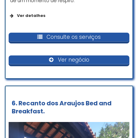
de um momento de respiro.
festas
Ver detalhes
Maria Gomes
☆ 5/5
Comodidades
Consulte os serviços
Banheiro
Ver negócio
Crianças
Bom para ir com crianças
6.
Recanto dos Araujos Bed and
Breakfast.