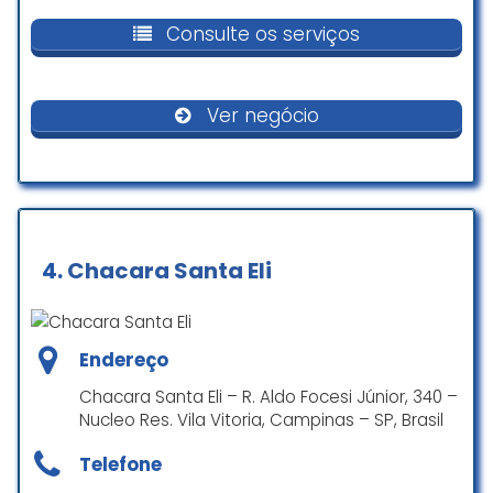
Comodidades
Consulte os serviços
Banheiro
Ver negócio
Pagamentos
Cartão de crédito
4.
Chacara Santa Eli
Crianças
Bom para ir com crianças
Endereço
Chacara Santa Eli – R. Aldo Focesi Júnior, 340 –
Nucleo Res. Vila Vitoria, Campinas – SP, Brasil
Telefone