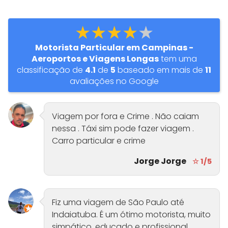
★★★★★
Motorista Particular em Campinas -
Aeroportos e Viagens Longas
tem uma
classificação de
4.1
de
5
baseado em mais de
11
avaliações no Google
Viagem por fora e Crime . Não caiam
nessa . Táxi sim pode fazer viagem .
Carro particular e crime
Jorge Jorge
☆ 1/5
Fiz uma viagem de São Paulo até
Indaiatuba. É um ótimo motorista, muito
simpático, educado e profissional.