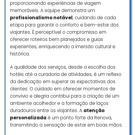
proporcionando experiências de viagem
Eles me orientaram em todas as
memoráveis. A equipe demonstra um
etapas: como preencher os
formulários, o que falar na
profissionalismo notável
, cuidando de cada
Compramos passagem aérea de
entrevista, como se portar, e ainda
etapa para garantir o conforto e bem-estar dos
executiva e venderam os nossos
fizeram uma simulação para me
viajantes. É perceptível o compromisso em
lugares. A opção era esperar pra
preparar melhor. Ajudaram com
oferecer roteiros bem planejados e guias
ver se alguém desiste do nosso
toda a parte burocrática, tornando
experientes, enriquecendo a imersão cultural e
lugar. Estamos sendo tratados
o processo leve e descomplicado.
histórica.
com desprezo. Ja pagamos o
Recomendo muito!
hotel e alugamos o carro no
A qualidade dos serviços, desde a escolha dos
destino. Nao tem como
Larissa Andrade
hotéis até a curadoria de atividades, é um reflexo
solicitarmos reembolso. Prejuizo
☆ 5/5
da dedicação em superar as expectativas dos
altissimo. Essa cia aérea é ridícula.
Estão se lixando para o cliente. E
clientes. O cuidado em oferecer momentos de
ainda mandaram agente
convívio e alegria contribui para a criação de um
Tive uma excelente experiência
esperar.mais dr 1 h pra ver se
ambiente acolhedor e a formação de laços
com a Assessoria Bravo durante o
resolviam. Nao resolveram. Dai
duradouros entre os viajantes. A
atenção
processo de emissão do meu
mandaram agente ir falar na
personalizada
é um ponto forte da Renova,
visto. Desde o início, fui muito bem
loja.da Azul. Fila de espera longa.
transmitindo a sensação de estar em boas mãos.
orientado em todas as etapas,
com suporte claro, ágil e
Resumindo, saimos de casa com