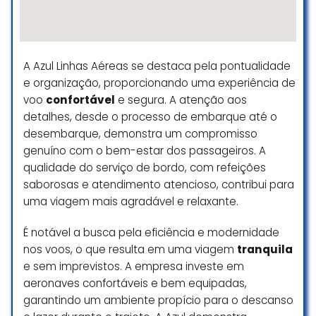
as crianças. Bom demais.
estamos com pressa. Diversos
restaurantes de varias
Luciana Araujo Sa Teles
nacionalidades en regionais
☆ 5/5
também. Vale fazer um check in
A Azul Linhas Aéreas se destaca pela pontualidade
aqui.
e organização, proporcionando uma experiência de
voo
confortável
e segura. A atenção aos
Joselia Sousa Neves
O Sesc sempre é uma ótima
detalhes, desde o processo de embarque até o
☆ 5/5
opção para as famílias
desembarque, demonstra um compromisso
independente de serem sócios.
genuíno com o bem-estar dos passageiros. A
Diversos ambientes gratuitos para
diversão das crianças, monitores
qualidade do serviço de bordo, com refeições
atenciosos e lanches com preços
saborosas e atendimento atencioso, contribui para
maravilhosos (pão de queijo
uma viagem mais agradável e relaxante.
R$2,50!!!!).
Obs.: sócios usam a piscina, tem
É notável a busca pela eficiência e modernidade
descontos em apresentações
nos voos, o que resulta em uma viagem
tranquila
culturais pagas e no almoço, entre
e sem imprevistos. A empresa investe em
outros.
aeronaves confortáveis e bem equipadas,
garantindo um ambiente propício para o descanso
Pri Smaile Fusco