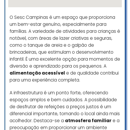
atendimento eficiente. A
acessibilidade é um ponto forte,
O Sesc Campinas é um espaço que proporciona
assim como o embarque mais
um bem-estar genuíno, especialmente para
tranquilo por ser menos lotado. No
famílias. A variedade de atividades para crianças é
entanto, o trajeto até a área de
bagagem é longo e a espera
notável, com áreas de lazer criativas e seguras,
pelas malas costuma ser
como o tanque de areia e o galpão de
demorada. Ainda há muitas lojas
brincadeiras, que estimulam o desenvolvimento
fechadas, o que tira um pouco da
infantil. É uma excelente opção para momentos de
vida do terminal. Poderia ter
diversão e aprendizado para os pequenos. A
passagens mais acessíveis, pois é
alimentação acessível
e de qualidade contribui
uma ótima opção fora da capital.
para uma experiência completa.
Pontos positivos:
A infraestrutura é um ponto forte, oferecendo
Costuma ser menos movimentado
espaços amplos e bem cuidados. A possibilidade
que os grandes aeroportos, o que
de desfrutar de refeições a preços justos é um
facilita bastante o embarque e
diferencial importante, tornando o local ainda mais
desembarque.
acolhedor. Destaca-se a
atmosfera familiar
e a
preocupação em proporcionar um ambiente
Acessível para cadeirantes.