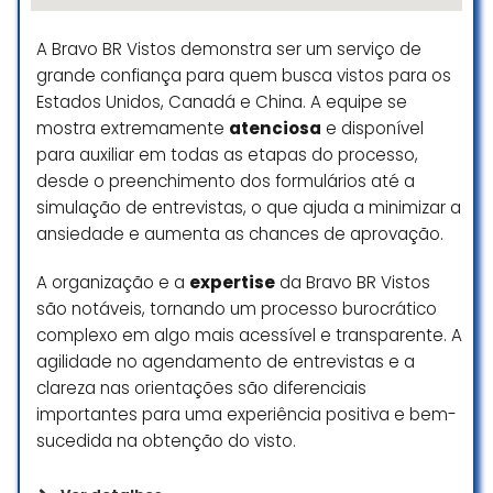
de qualidade, conforto e respeito
ao passageiro.
A Bravo BR Vistos demonstra ser um serviço de
Na ida, como de costume, a
grande confiança para quem busca vistos para os
experiência foi bastante
Estados Unidos, Canadá e China. A equipe se
satisfatória. O embarque ocorreu
mostra extremamente
atenciosa
e disponível
de maneira tranquila, dentro dos
para auxiliar em todas as etapas do processo,
horários previstos, com todo o
processo bem organizado.
desde o preenchimento dos formulários até a
Durante o voo, tudo transcorreu
simulação de entrevistas, o que ajuda a minimizar a
conforme o esperado, e o
ansiedade e aumenta as chances de aprovação.
desembarque também foi
realizado de maneira rápida e
A organização e a
expertise
da Bravo BR Vistos
eficiente, mantendo o padrão que
são notáveis, tornando um processo burocrático
já conhecíamos da Azul.
complexo em algo mais acessível e transparente. A
No entanto, infelizmente, na volta
agilidade no agendamento de entrevistas e a
do nosso destino, tivemos uma
clareza nas orientações são diferenciais
experiência que consideramos
importantes para uma experiência positiva e bem-
bastante frustrante e que destoou
sucedida na obtenção do visto.
do padrão de excelência que a
empresa preza e divulga. Ao