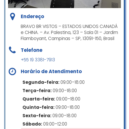
A Azul precisou nos realocar em
um voo para Porto Alegre às 6h10
Endereço
da manhã. Já era passada a
BRAVO BR VISTOS – ESTADOS UNIDOS CANADÁ
meia-noite quando fomos levados
e CHINA. – Av. Palestina, 123 – Sala 01 – Jardim
a um hotel. O processo foi
Flamboyant, Campinas – SP, 13091-150, Brasil
desorganizado, sem qualquer
respeito à ordem de atendimento,
Telefone
preferenciais ou às famílias que
+55 19 3381-7913
esperavam um encerramento de
férias tranquilo e dentro do
Horário de Atendimento
planejado.
Segunda-feira:
09:00–18:00
Minha indignação não é com a
Azul, que prestou um bom serviço
Terça-feira:
09:00–18:00
durante o voo, mas sim com o
Quarta-feira:
09:00–18:00
sistema aeroportuário, que
Quinta-feira:
09:00–18:00
permite atrasos superiores a uma
hora, mas não oferece nenhuma
Sexta-feira:
09:00–18:00
flexibilidade para garantir
Sábado:
09:00–12:00
conexões previstas e contratadas