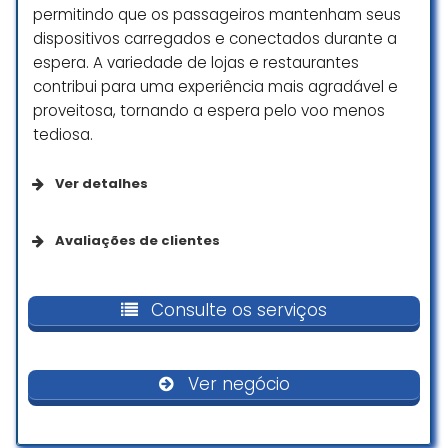
permitindo que os passageiros mantenham seus
dispositivos carregados e conectados durante a
espera. A variedade de lojas e restaurantes
contribui para uma experiência mais agradável e
proveitosa, tornando a espera pelo voo menos
tediosa.
Ver detalhes
Opções de serviço
Avaliações de clientes
Serviços no local
Topezeira
Consulte os serviços
Mirian Costa Costa
☆ 5/5
Acessibilidade
Ver negócio
Banheiro com acessibilidade para pessoas em
cadeira de rodas
Um excelente aeroporto, moderno
amplo com muitas opções em