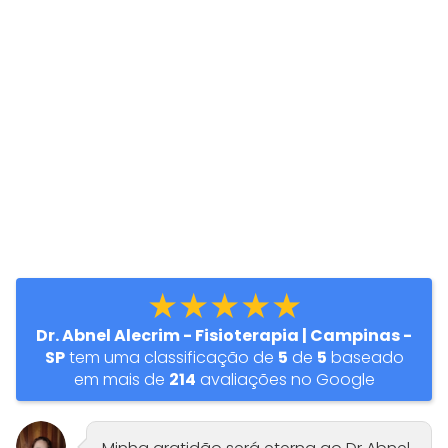
★★★★★
Dr. Abnel Alecrim - Fisioterapia | Campinas -
SP
tem uma classificação de
5
de
5
baseado
em mais de
214
avaliações no Google