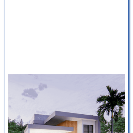
Engeajuda porque não sabia como
resolver as situações que
necessitava frente ao cartório,
prefeitura e receita, e foi a melhor
decisão que tomei. São super
profissionais, sabem o que estão
fazendo, super educados, eficazes
, tiraram todas as minhas dúvidas.
Impecáveis. Gratidão a todos
vocês e principalmente a Bianca e
Vinicius com quem tive um maior
contato.
Silmara Ercoli
☆ 5/5
Excelente escritório, equipe
maravilhosa,mto atenciosa e
eficiente!, meu processo deu tudo