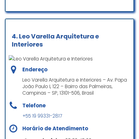
Serviços no local
Organização muito interessante,
cheio de pessoas com muita
motivação, transparência e
Acessibilidade
vontade de entregar o melhor
4.
Leo Varella Arquitetura e
produto possivel!!
Entrada com acessibilidade para pessoas em
Interiores
cadeira de rodas
Pedro “Mommers” Momi
☆ 5/5
Endereço
Público
Leo Varella Arquitetura e Interiores – Av. Papa
Empresa eficiente e bem
Empresa que acolhe a comunidade LGBTQ+
João Paulo I, 122 – Bairro das Palmeiras,
organizada!
Campinas – SP, 13101-506, Brasil
Espaço seguro para pessoas transgênero
Pedro Matsui
Telefone
☆ 5/5
+55 19 99331-2817
Horário de Atendimento
Atendimento muito bom, ótima