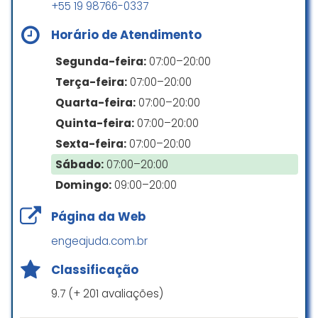
+55 19 98766-0337
Camila Souza
☆ 5/5
Horário de Atendimento
Segunda-feira:
07:00–20:00
Conhecimento e longa trajetória
Terça-feira:
07:00–20:00
na arquitetura para proporcionar
Quarta-feira:
07:00–20:00
não apenas projetos ímpares, mas
Quinta-feira:
07:00–20:00
segurança e confiabilidade aos
clientes.
Sexta-feira:
07:00–20:00
Sábado:
07:00–20:00
Bruna Schardong Arquitetura
Domingo:
09:00–20:00
☆ 5/5
Página da Web
engeajuda.com.br
Quero parabenizar a equipe da
Italico pelo trabalho incrível! É nítido
Classificação
o talento e a dedicação de todos.
Ter uma equipe completa para
9.7 (+ 201 avaliações)
cuidar de cada etapa da obra