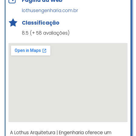
Página da Web
Geraldo Moreira
lothusengenharia.com.br
☆ 5/5
Classificação
8.5 (+ 58 avaliações)
Meu contato com Marcelo foi
perfeito, atencioso aos detalhes,
ótimo profissional, nos deu todo
apoio necessário. Profissionalismo
inquestionável.
JOSE ANTONIO DORNELAS
☆ 5/5
Atendimento excelente, super
atenciosos. Projetos incríveis, feitos
com mto carinho e
profissionalismo. Parabéns!!!
A Lothus Arquitetura | Engenharia oferece um