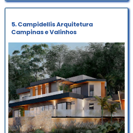
Super recomendo!
Suelen Vieira
5.
Campidellis Arquitetura
☆ 5/5
Campinas e Valinhos
Fiquei muito impressionada com o
trabalho desse escritório. Desde o
começo, a equipe foi super
atenciosa, ouvindo todas as
minhas ideias e sugerindo
soluções criativas. O projeto ficou
incrível e atendeu todas as minhas
expectativas, com um toque de
originalidade que eu não esperava.
Além disso, o prazo foi cumprido
certinho e a comunicação durante
todo o processo foi excelente.
Estou muito satisfeita e
definitivamente recomendarei a