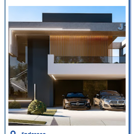
Atendimento impecável, soluções
criativas e execução de alto nível!
Ótima empresa! Desde o projeto
A equipe entendeu exatamente o
até a entrega do imóvel, tudo
que eu queria e transformou meu
impecável, a equipe é muito
espaço em algo além do que
paciente foram super atenciosos,
imaginei. Super recomendo!
me deram todo o suporte
necessário. O resultado ficou
GRZ Concept Design
impecável, recomendo de olhos
☆ 5/5
fechados.
Yasmin Gurgueira
☆ 5/5
Muito profissionalismo,
competência e experiência. Equipe
comprometida em entregar
excelência em seus projetos e
obras. Super recomendo!!!
Silvana Leão
☆ 5/5