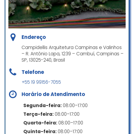
todos!
Laís Pelizer Fressatto
☆ 5/5
Endereço
Fiquei extremamente satisfeita
Campidellis Arquitetura Campinas e Valinhos
– R. Antônio Lapa, 1239 – Cambuí, Campinas –
com o trabalho do escritório! A
SP, 13025-240, Brasil
equipe de arquitetos é super
dedicada e criativa, entendendo
Telefone
exatamente o que eu queria para
o meu projeto. O atendimento foi
+55 19 99156-7055
excelente, sempre com muita
paciência e clareza nas
Horário de Atendimento
explicações. O processo todo foi
Segunda-feira:
08:00–17:00
muito tranquilo, com prazos
cumpridos e resultados além das
Terça-feira:
08:00–17:00
expectativas. O projeto final ficou
Quarta-feira:
08:00–17:00
maravilhoso e funcional.
Quinta-feira:
08:00–17:00
Recomendo muito para quem