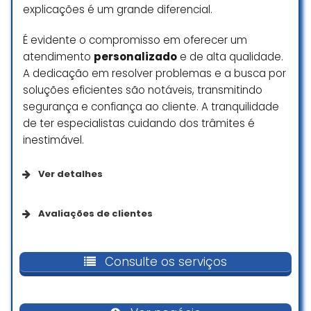
clientes.
explicações é um grande diferencial.
O Caio e sua equipe são
É evidente o compromisso em oferecer um
especialistas em atender e
atendimento
personalizado
e de alta qualidade.
encantar seus clientes, sempre
A dedicação em resolver problemas e a busca por
com disposição, dão atenção aos
soluções eficientes são notáveis, transmitindo
detalhes e desejos dos mesmos.
segurança e confiança ao cliente. A tranquilidade
Projetos impecáveis de alto
de ter especialistas cuidando dos trâmites é
padrão, parabéns a equipe.
inestimável.
Lu Rodrigues
Ver detalhes
☆ 5/5
Da empresa
Avaliações de clientes
Se identifica como uma empresa de
Sempre atenciosos e disponíveis,
empreendedoras
tornaram o processo de
Consulte os serviços
documentação muito mais
tranquilo. Um elogio especial para
a Bianca, que foi fundamental com
Opções de serviço