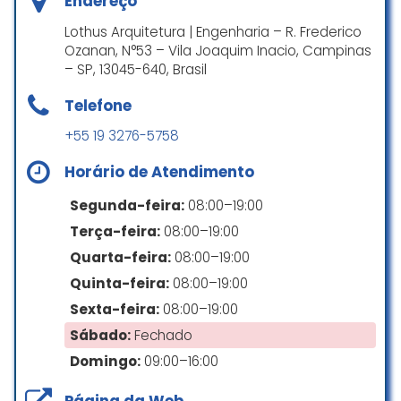
Endereço
Lothus Arquitetura | Engenharia – R. Frederico
Empresa séria que cumpre com
Ozanan, N°53 – Vila Joaquim Inacio, Campinas
suas obrigações sempre
– SP, 13045-640, Brasil
atendendo bem e sem falar no
preço justo…. Marcelo Campidelli
Telefone
top
+55 19 3276-5758
Jailton Freitas
Horário de Atendimento
☆ 5/5
Segunda-feira:
08:00–19:00
Terça-feira:
08:00–19:00
há anos conheço essa empresa
Quarta-feira:
08:00–19:00
de arquitetura, sempre fui muito
Quinta-feira:
08:00–19:00
bem atendido.
e já indiquei para diversas pessoas
Sexta-feira:
08:00–19:00
e continuo confiando no trabalho
Sábado:
Fechado
dessa equipe de profissionais.
Domingo:
09:00–16:00
Parabéns Roberto e Simone(
Diretores)