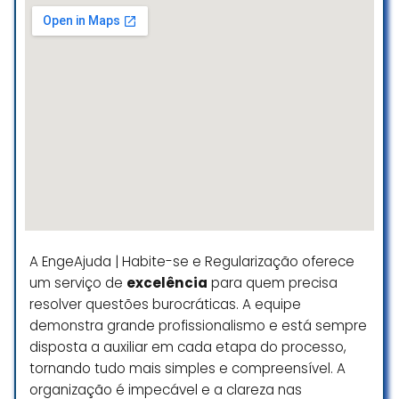
realmente faz toda a diferença
Jhow Costa
☆ 5/5
Muito atenciosos, ótimos
profissionais que fazem toda a
diferença na criação do projeto!!
Leonardo Sales
☆ 5/5
A EngeAjuda | Habite-se e Regularização oferece
um serviço de
excelência
para quem precisa
Projetos com bom gosto, bem
resolver questões burocráticas. A equipe
executados a seriedade e
demonstra grande profissionalismo e está sempre
comprometimento já traz de cara
disposta a auxiliar em cada etapa do processo,
o motivo pelo qual é uma empresa
tornando tudo mais simples e compreensível. A
diferenciada no mercado,
superando a expectativa de seus
organização é impecável e a clareza nas