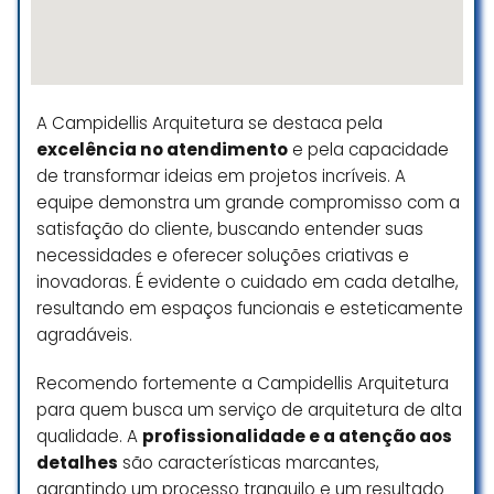
resolvido super rápido.
Melina Moscardini
☆ 5/5
A Campidellis Arquitetura se destaca pela
excelência no atendimento
e pela capacidade
Experiência incrível no escritório!
de transformar ideias em projetos incríveis. A
Desde o primeiro contato, a
equipe demonstra um grande compromisso com a
equipe foi super profissional e
satisfação do cliente, buscando entender suas
atenciosa. Eles realmente
necessidades e oferecer soluções criativas e
entenderam minhas necessidades
inovadoras. É evidente o cuidado em cada detalhe,
e entregaram um projeto
resultando em espaços funcionais e esteticamente
impecável, com soluções criativas
agradáveis.
e funcionais. O atendimento é
personalizado e o ambiente do
Recomendo fortemente a Campidellis Arquitetura
escritório é super acolhedor. Estou
para quem busca um serviço de arquitetura de alta
muito satisfeita com o resultado e
qualidade. A
profissionalidade e a atenção aos
recomendo a todos que buscam
detalhes
são características marcantes,
qualidade e inovação no design.
garantindo um processo tranquilo e um resultado
Com certeza voltarei para futuros