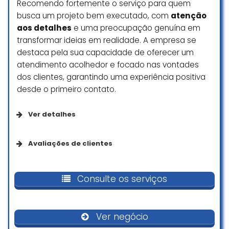
Recomendo fortemente o serviço para quem
busca um projeto bem executado, com
atenção
aos detalhes
e uma preocupação genuína em
transformar ideias em realidade. A empresa se
destaca pela sua capacidade de oferecer um
atendimento acolhedor e focado nas vontades
dos clientes, garantindo uma experiência positiva
desde o primeiro contato.
Ver detalhes
Da empresa
Avaliações de clientes
Se identifica como uma empresa de
Trabalho incrível e muito
empreendedoras
competente, recomendo!
Consulte os serviços
Maria Fernanda Paiva Pessôa
☆ 5/5
Opções de serviço
Ver negócio