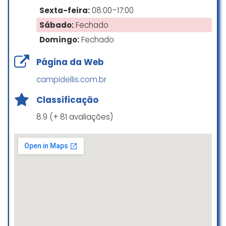
busca um serviço de alta
Sexta-feira:
08:00–17:00
qualidade e profissionalismo!
Sábado:
Fechado
Yasmin Ferez Vital De Sousa
Domingo:
Fechado
☆ 5/5
Página da Web
campidellis.com.br
Tive uma ótima experiência
Classificação
fazendo móveis com o Leo. A
qualidade dos móveis é
8.9 (+ 81 avaliações)
impecável, com acabamento
detalhado. O atendimento foi
outro ponto forte: durante todo os
processos de venda, medição e
montagem conversei com
pessoas da equipe que foram
sempre atenciosos. Não tive
problemas quanto ao prazo de
entrega, precisei que retornassem
depois para alguns ajustes e foi