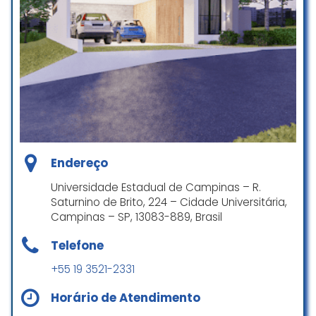
certo nota 10.
Guilherme Alburguetti
☆ 5/5
Para obter o CND referente ao
meu imóvel, contei com o trabalho
da EngeAjuda, empresa excelente
no atendimento e conhecimento
Endereço
técnico sobre o assunto. Sempre
Universidade Estadual de Campinas – R.
atentos, cordiais e eficientes nos
Saturnino de Brito, 224 – Cidade Universitária,
atendimentos.
Campinas – SP, 13083-889, Brasil
Recomendo
Telefone
Jose David Puch
☆ 5/5
+55 19 3521-2331
Horário de Atendimento