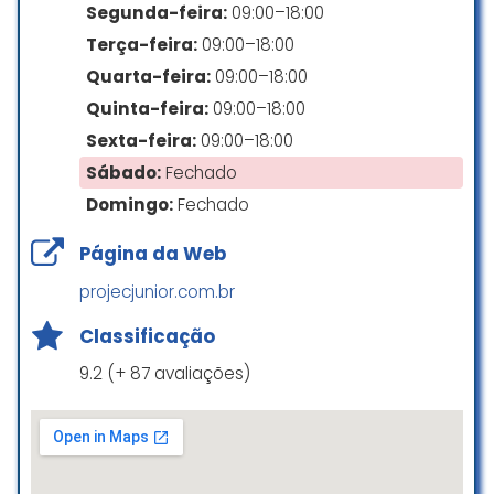
Atendimento impecável! A equipe
Segunda-feira:
09:00–18:00
foi super atenciosa e o
Terça-feira:
09:00–18:00
planejamento tributário para
Quarta-feira:
09:00–18:00
minha obra foi excelente, gerando
um impacto positivo nas finanças
Quinta-feira:
09:00–18:00
do projeto. A prontidão em
Sexta-feira:
09:00–18:00
solucionar minhas dúvidas foi um
Sábado:
Fechado
diferencial que merece destaque.
Domingo:
Fechado
Ph Silva
☆ 5/5
Página da Web
projecjunior.com.br
Excelentes profissionais, equipe
Classificação
muito bem preparada e engajada
9.2 (+ 87 avaliações)
para me atender, tive todo o
suporte e fiquei muito feliz e
satisfeita com os serviços
prestados. Com certeza indicarei a
todos que precisarem. Agradeço