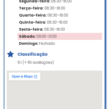
preocupação com os desejos e
Segunda-feira:
08:30–18:00
vontade dos clientes
Terça-feira:
08:30–18:00
Quarta-feira:
08:30–18:00
Melina Lotierso
☆ 5/5
Quinta-feira:
08:30–18:00
Sexta-feira:
08:30–18:00
Sábado:
09:00–13:00
Ótima empresa júnior
Domingo:
Fechado
Victor Henrique Téu
Classificação
☆ 5/5
9.1 (+ 151 avaliações)
Empresa interessante, boa
Enrico Fratesi
☆ 5/5
Empresa muito competente e