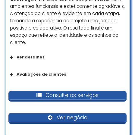
ambientes funcionais e esteticamente agradáveis.
A atenção ao cliente é evidente em cada etapa,
tornando a experiência de projeto uma jornada
positiva e colaborativa. O resultado final é um
espaço que reflete a identidade e os sonhos do
cliente.
Ver detalhes
Avaliações de clientes
A comunicação com a equipe
durante o andamento da obra é
Consulte os serviços
excelente! Contratamos móveis
planejados e o trabalho ficou
ótimo! Não precisamos
Ver negócio
acompanhar presencialmente e
não tivemos nenhum problema,
São extremamente cuidadosos!