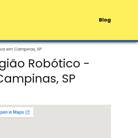
Blog
asiva em Campinas, SP
urgião Robótico -
Campinas, SP