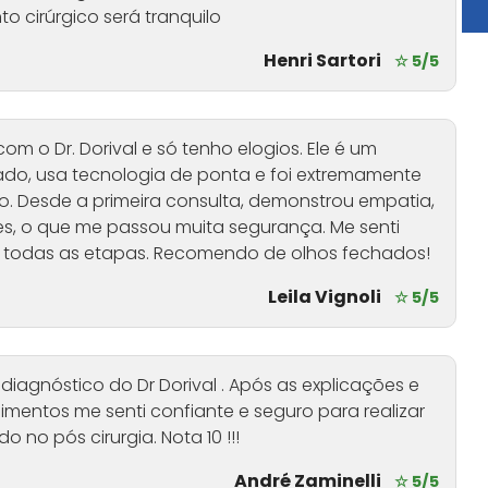
o cirúrgico será tranquilo
Henri Sartori
☆ 5/5
s com o Dr. Dorival e só tenho elogios. Ele é um
do, usa tecnologia de ponta e foi extremamente
o. Desde a primeira consulta, demonstrou empatia,
es, o que me passou muita segurança. Me senti
 todas as etapas. Recomendo de olhos fechados!
Leila Vignoli
☆ 5/5
 diagnóstico do Dr Dorival . Após as explicações e
entos me senti confiante e seguro para realizar
 no pós cirurgia. Nota 10 !!!
André Zaminelli
☆ 5/5