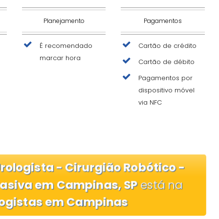
Planejamento
Pagamentos
É recomendado
Cartão de crédito
marcar hora
Cartão de débito
Pagamentos por
dispositivo móvel
via NFC
Urologista - Cirurgião Robótico -
vasiva em Campinas, SP
está na
logistas em Campinas