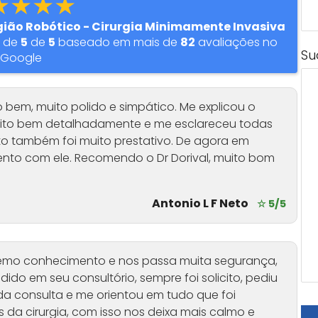
★★★★
urgião Robótico - Cirurgia Minimamente Invasiva
o de
5
de
5
baseado em mais de
82
avaliações no
Su
Google
 bem, muito polido e simpático. Me explicou o
eito bem detalhadamente e me esclareceu todas
to também foi muito prestativo. De agora em
to com ele. Recomendo o Dr Dorival, muito bom
Antonio L F Neto
☆ 5/5
xtremo conhecimento e nos passa muita segurança,
do em seu consultório, sempre foi solicito, pediu
da consulta e me orientou em tudo que foi
s da cirurgia, com isso nos deixa mais calmo e