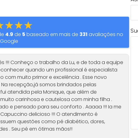
★★★★
Su
de
4.9
de
5
baseado em mais de
331
avaliações no
Google
s !!! Conheço o trabalho da Lu, e de toda a equipe
reconhecer quando um profissional é especialista
do com muito primor e excelência . Esse novo
. Na recepção,já somos brindados pelas
,fui atendida pela Monique, que além de
i muito carinhosa e cautelosa com minha filha .
zado e pensado para seu conforto . Aaaaa !!! Ia me
Capuccino delicioso !!! O atendimento é
ssuem questões como pé diabético, dores,
ades . Seu pé em ótimas mãos!!