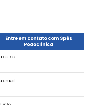
Entre em contato com Spés
Podoclínica
u nome
u email
sunto