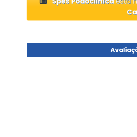
Spés Podoclínica
está 
Ca
Avaliaçõ