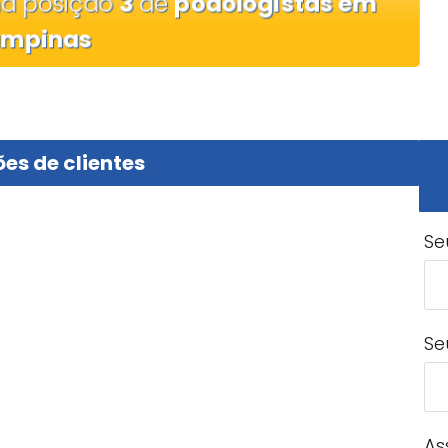
na posição
3
de
podologistas em
mpinas
es de clientes
Se
Se
As