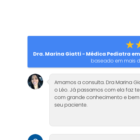
★
Dra. Marina Giatti - Médica Pediatra 
baseado em mais 
Amamos a consulta. Dra Marina Gia
o Léo. Já passamos com ela faz t
com grande conhecimento e bem 
seu paciente.