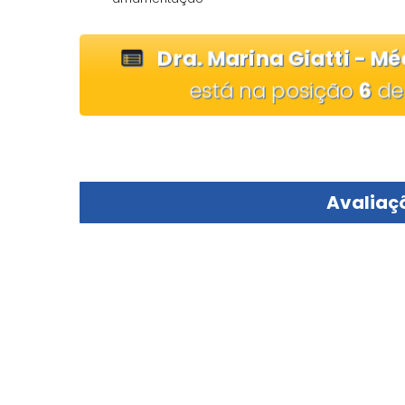
Dra. Marina Giatti - 
está na posição
6
d
Avaliaçõ