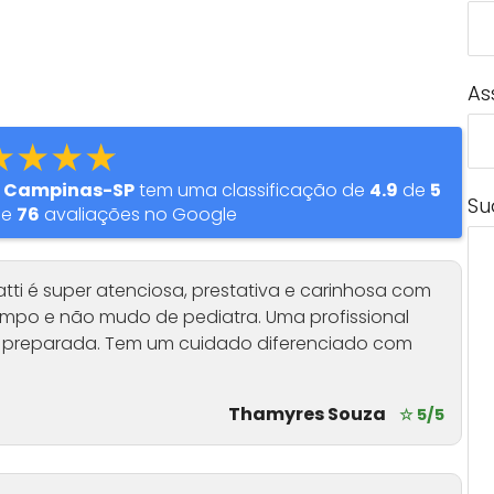
As
★★★★
em Campinas-SP
tem uma classificação de
4.9
de
5
Su
de
76
avaliações no Google
tti é super atenciosa, prestativa e carinhosa com
empo e não mudo de pediatra. Uma profissional
preparada. Tem um cuidado diferenciado com
Thamyres Souza
☆ 5/5