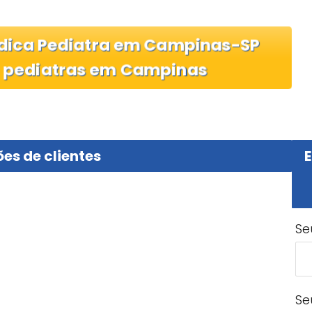
Médica Pediatra em Campinas-SP
e
pediatras em Campinas
es de clientes
E
Se
Se