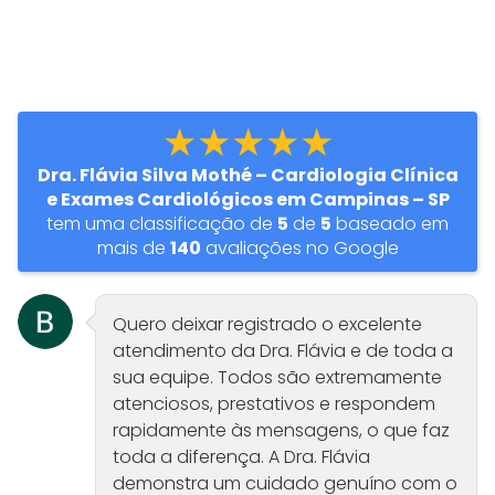
★★★★★
Dra. Flávia Silva Mothé – Cardiologia Clínica
e Exames Cardiológicos em Campinas – SP
tem uma classificação de
5
de
5
baseado em
mais de
140
avaliações no Google
Quero deixar registrado o excelente
atendimento da Dra. Flávia e de toda a
sua equipe. Todos são extremamente
atenciosos, prestativos e respondem
rapidamente às mensagens, o que faz
toda a diferença. A Dra. Flávia
demonstra um cuidado genuíno com o