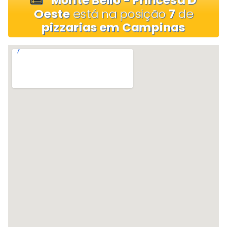
Oeste
está na posição
7
de
pizzarias em Campinas