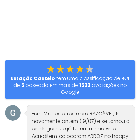
★★★★★
Estação Castelo
tem uma classificação de
4.4
de
5
baseado em mais de
1522
avaliações no
Google
Fui a 2 anos atrás e era RAZOÁVEL, fui
novamente ontem (19/07) e se tornou o
pior lugar que já fui em minha vida.
Acreditem, colocaram ARROZ no happy