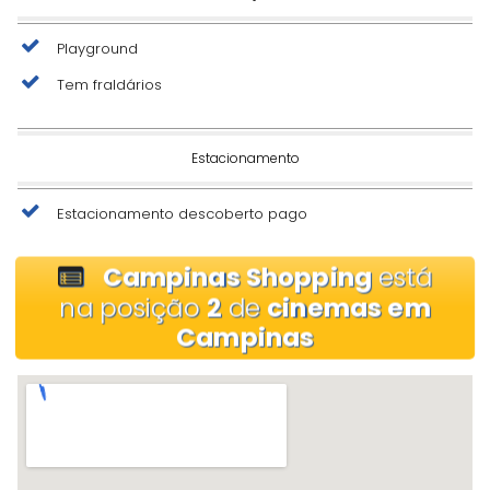
Playground
Tem fraldários
Estacionamento
Estacionamento descoberto pago
Campinas Shopping
está
na posição
2
de
cinemas em
Campinas