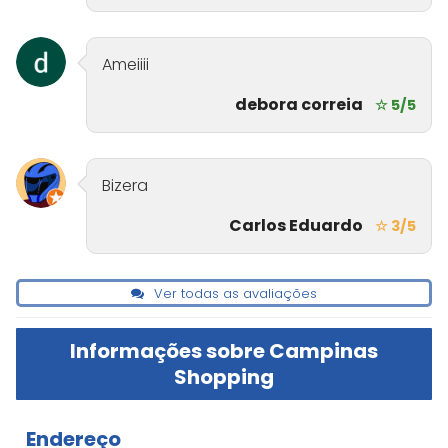
Ameiiii
debora correia
☆ 5/5
Bizera
Carlos Eduardo
☆ 3/5
Ver todas as avaliações
Informações sobre Campinas
Shopping
Endereço