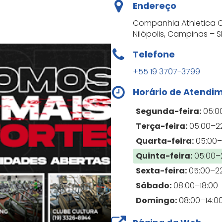
Endereço
ama o que faz e tem um dom com os animais. Recomendo
Companhia Athletica C
Nilópolis, Campinas – SP,
Telefone
+55 19 3707-3799
aulas do Henrique, a Candy aprendeu a se comportar mu
Horário de Atendi
sem latidos e stress. Nós vamos ao shopping tranquilamen
nte. E os simples passeios de carro viraram uma calmar
Segunda-feira:
05:0
nrique
Terça-feira:
05:00–2
Quarta-feira:
05:00–
Quinta-feira:
05:00–
Sexta-feira:
05:00–2
Sábado:
08:00–18:00
ique foi excelente!
Domingo:
08:00–14:0
so de adestramento, o Mike não obedecia a nenhum co
gressividade. Com o trabalho do Henrique, ele evoluiu m