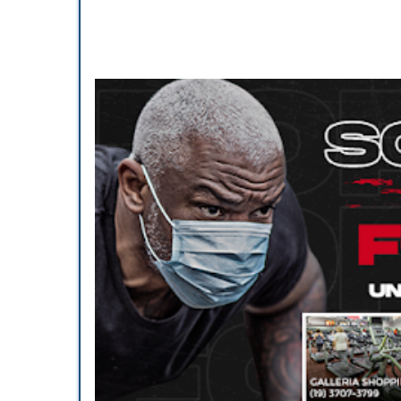
Dá pra ver que o Henrique 
Depois de passarmos pelas 
família de uma forma feliz, 
cachorros melhorou imensame
Muito obrigada por tudo, He
Nossa experiência com o Henr
Quando começamos o proces
outros cães sem demonstrar a