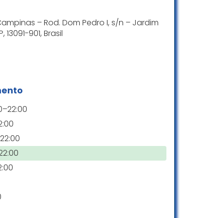
 de olhos fechados!
ampinas – Rod. Dom Pedro I, s/n – Jardim
Cleano Cavalcante Lócio
 13091-901, Brasil
☆ 5/5
ito melhor. Hoje conseguimos passear em
mento
te. A relação com motos e outros
ia.
0–22:00
2:00
Carla Dias
22:00
☆ 5/5
22:00
2:00
0
mando e não conseguia ficar perto de
uito: hoje está muito mais calmo,