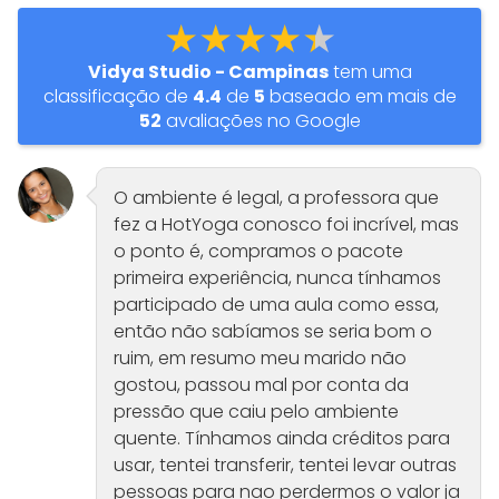
★★★★★
Vidya Studio - Campinas
tem uma
classificação de
4.4
de
5
baseado em mais de
52
avaliações no Google
O ambiente é legal, a professora que
fez a HotYoga conosco foi incrível, mas
o ponto é, compramos o pacote
primeira experiência, nunca tínhamos
participado de uma aula como essa,
então não sabíamos se seria bom o
ruim, em resumo meu marido não
gostou, passou mal por conta da
pressão que caiu pelo ambiente
quente. Tínhamos ainda créditos para
usar, tentei transferir, tentei levar outras
pessoas para nao perdermos o valor ja