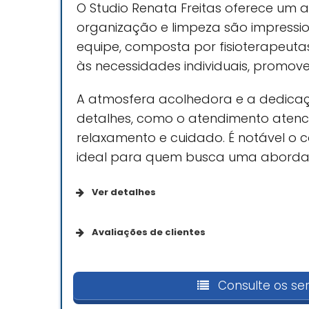
O Studio Renata Freitas oferece um
organização e limpeza são impressio
equipe, composta por fisioterapeut
às necessidades individuais, promov
A atmosfera acolhedora e a dedica
detalhes, como o atendimento aten
relaxamento e cuidado. É notável 
ideal para quem busca uma abordag
Ver detalhes
Da empresa
Avaliações de clientes
Se identifica como uma
Já passei por diversos estúd
empresa de empreendedoras
Freitas. A experiência come
Consulte os ser
cuidado que faz toda a dife