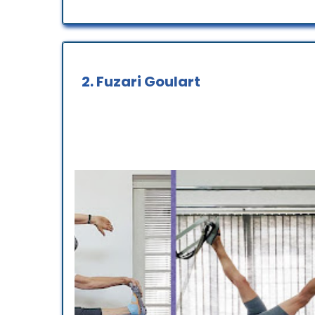
Os Instrutores são todos fis
na corrida, melhorando minha
que foram praticamente elim
Recomendo de olhos fechado
corpo e bem-estar.
2.
Fuzari Goulart
Ambiente
Ótimos profissionais ! Ambi
Chuveiro
companhia do Choco
Pilates é uma experiência in
anos cuidando de minhas le