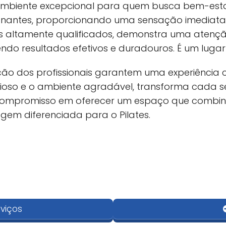
 ambiente excepcional para quem busca bem-esta
nantes, proporcionando uma sensação imediata d
as altamente qualificados, demonstra uma atenç
endo resultados efetivos e duradouros. É um luga
ção dos profissionais garantem uma experiênci
cioso e o ambiente agradável, transforma cada
o compromisso em oferecer um espaço que combi
em diferenciada para o Pilates.
Opções de serviço
Acessibilidade
Aulas on-line
Banheiro com acessibi
ios de Pilates, mas nunca vi um lugar tão lindo, limpo e 
para pessoas em cade
ça já na chegada: o estúdio conta com manobrista e aind
Serviços no local
viços
rodas
rença.