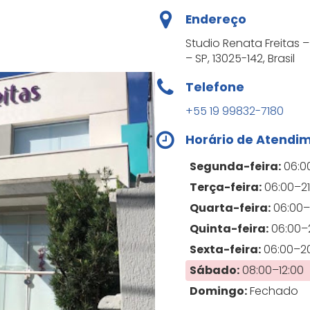
Endereço
Studio Renata Freitas –
– SP, 13025-142, Brasil
Telefone
+55 19 99832-7180
Horário de Atendi
Segunda-feira:
06:0
Terça-feira:
06:00–21
Quarta-feira:
06:00–
Quinta-feira:
06:00–2
Sexta-feira:
06:00–2
Sábado:
08:00–12:00
Domingo:
Fechado