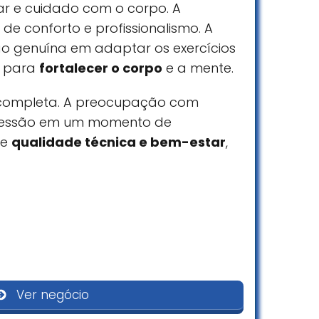
r e cuidado com o corpo. A
e conforto e profissionalismo. A
ão genuína em adaptar os exercícios
r para
fortalecer o corpo
e a mente.
a completa. A preocupação com
 sessão em um momento de
ne
qualidade técnica e bem-estar
,
Comodidades
lidade
Banheiro
organizado quanto o Studio da Renata
ira de
a oferece café expresso cortesia, um
Wi-Fi
Ver negócio