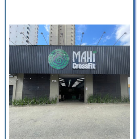
Espaço seguro para pessoas transgênero
você chega mais cedo e pegam..
15 reais !!!! Um absurdo, sendo que
são mesas que sobraram.. e
Planejamento
teoricamente não teriam ninguém,
um absurdo!!! Pior casa ade shows
É necessário ser associado
de Campinas, por isso não vai pra
frente… já me.disseram que
cobravam até pra ir ao “banheiro”..
Pagamentos
duvidei.. mas é um lixo!!!
Magdiel Teodoro Lima
Cartão de crédito
☆ 1/5
Cartão de débito
Pagamentos por dispositivo móvel via NFC
Excelente ambiente e professores
altamente capacitados!! Boxe raiz,
Crianças
com muito foco na base e
fundamentos. Ali você vai aprender
Bom para ir com crianças
o boxe de verdade.