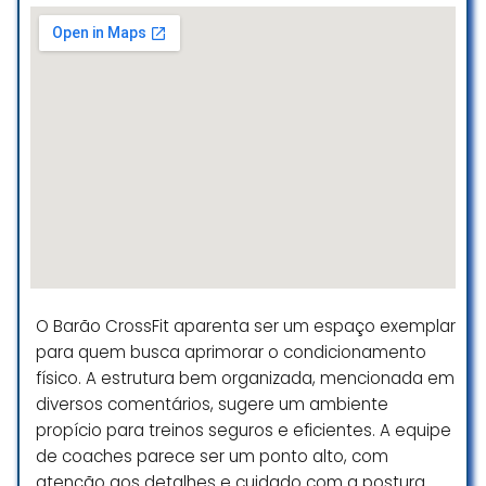
diferentes níveis faz a diferença.
Recomendo, tanto para iniciantes
quanto para atletas mais
experientes!
Lucas Pires
☆ 5/5
Hoje, eu parei para escrever sobre
o Crossfit Campinas. Mas antes,
preciso contar um pouco do meu
contexto esportivo. Já pratiquei
O Barão CrossFit aparenta ser um espaço exemplar
várias atividades físicas: corrida de
para quem busca aprimorar o condicionamento
rua, natação, tênis, futebol,
físico. A estrutura bem organizada, mencionada em
basquete, lutas (judo e jiu jitsu) e
diversos comentários, sugere um ambiente
musculação. Uma das minhas
grandes dificuldades era manter a
propício para treinos seguros e eficientes. A equipe
prática da modalidade no longo
de coaches parece ser um ponto alto, com
prazo. Vários fatores contribuiam
atenção aos detalhes e cuidado com a postura