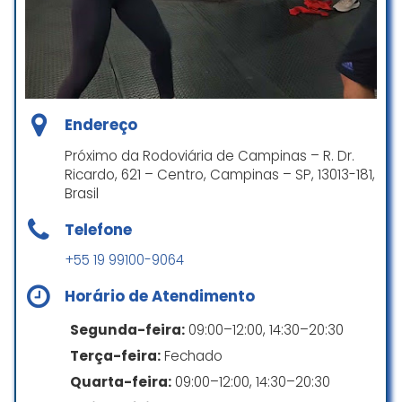
Academia pra quem realmente
tem vontade de aprender,
professores super atenciosos e
pacientes… muita técnica e muito
cardio kkkkk… parabéns a
academia gosto muito de fazer
Endereço
aulas na Box Fight Brasil.
Próximo da Rodoviária de Campinas – R. Dr.
PHELIPE MARTINEZ
Ricardo, 621 – Centro, Campinas – SP, 13013-181,
☆ 5/5
Brasil
Telefone
+55 19 99100-9064
Flávia é uma ótima professora!
Atenciosa, didática e sabe motivar
Horário de Atendimento
os alunos. Fiz tanto aulas de boxe,
quanto participei do grupo de
Segunda-feira:
09:00–12:00, 14:30–20:30
corrida e amei ambos! Indico
Terça-feira:
Fechado
muito!
Quarta-feira:
09:00–12:00, 14:30–20:30
Simone Rodrigues Vianna Silva