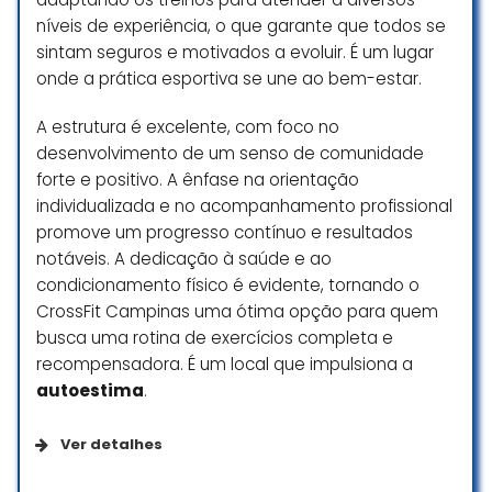
recepção, que foi bastante
níveis de experiência, o que garante que todos se
acolhedor e explicativo, até no
sintam seguros e motivados a evoluir. É um lugar
decorrer da aula com a coach Ju.
onde a prática esportiva se une ao bem-estar.
A vibe da galera também é muito
massa. Pretendo fazer aulas
A estrutura é excelente, com foco no
frequentemente com eles a partir
de agora!
desenvolvimento de um senso de comunidade
forte e positivo. A ênfase na orientação
João Augusto
individualizada e no acompanhamento profissional
☆ 5/5
promove um progresso contínuo e resultados
notáveis. A dedicação à saúde e ao
condicionamento físico é evidente, tornando o
Já ouvi falar muito bem deste
CrossFit Campinas uma ótima opção para quem
estabelecimento, e tenho muita
busca uma rotina de exercícios completa e
vontade de me matricular, mas
recompensadora. É um local que impulsiona a
gostaria de saber quais horários
autoestima
.
de aulas e se vocês oferecem aula
experimental. Desde já agradeço!
Ver detalhes
Neuza Silva