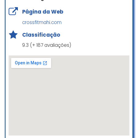
são olímpico profissional e
Página da Web
competitivo !!! Ali você realmente
aprende a se defender e aprende
crossfitmahi.com
o verdadeiro boxe raiz, parabéns
ao Jeferson e toda equipe de
Classificação
treinadores, por todo o
9.3 (+ 187 avaliações)
comprometimento e foco com
todos os alunos, tmj e bora treinar
paulo sanavio
☆ 5/5