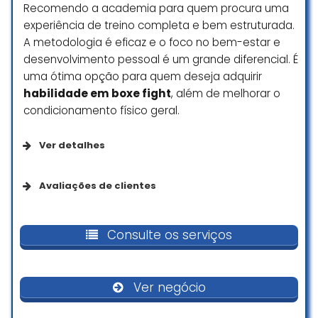
Recomendo a academia para quem procura uma
experiência de treino completa e bem estruturada.
A metodologia é eficaz e o foco no bem-estar e
desenvolvimento pessoal é um grande diferencial. É
uma ótima opção para quem deseja adquirir
habilidade em boxe fight
, além de melhorar o
condicionamento físico geral.
Ver detalhes
Opções de serviço
Avaliações de clientes
Serviços no local
Academia excelente! Quando
comecei fui muito bem recebido,
Consulte os serviços
desde o começo a professora
Comodidades
Flávia sempre muito atenciosa.
Hoje em dia já fazem 3 meses
Ver negócio
desde que comecei a treinar e
Banheiro
graças ao ritmo de treino que a