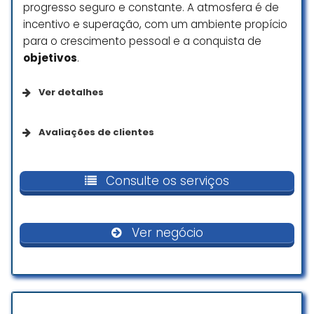
progresso seguro e constante. A atmosfera é de
incentivo e superação, com um ambiente propício
para o crescimento pessoal e a conquista de
objetivos
.
Ver detalhes
Da empresa
Avaliações de clientes
Se identifica como uma empresa de
Boxe raiz. Cultura forte. Ótima
empreendedoras
dinâmica de treino. Professores
Consulte os serviços
organizados e comprometidos
com o treino/aula.
Opções de serviço
Ver negócio
Pedro Paulo
☆ 5/5
Serviços no local
Melhor academia de boxe de
Acessibilidade