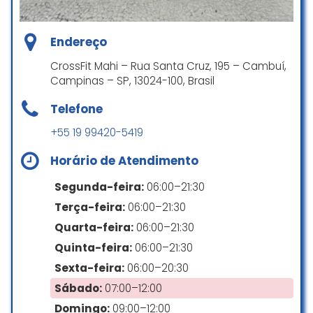
A cultura é tão forte no lugar que
até os alunos e atletas ajudam na
recepção de quem é novo
Endereço
CrossFit Mahi – Rua Santa Cruz, 195 – Cambuí,
Bruno Siqueira
Campinas – SP, 13024-100, Brasil
☆ 5/5
Telefone
+55 19 99420-5419
A academia é muito boa,
professores exemplares e
Horário de Atendimento
atenciosos, sempre corrigindo e
tendo uma relação ótima com os
Segunda-feira:
06:00–21:30
alunos.
Terça-feira:
06:00–21:30
Kauazinxz Of Legion
Quarta-feira:
06:00–21:30
☆ 5/5
Quinta-feira:
06:00–21:30
Sexta-feira:
06:00–20:30
Sábado:
07:00–12:00
Experiência incrível e impactante,
Domingo:
09:00–12:00
os projetos e cronogramas de aula