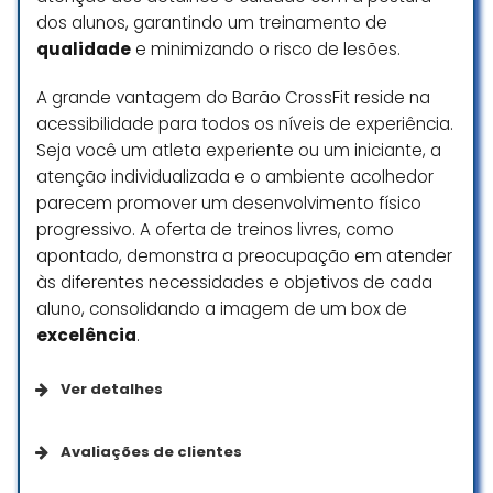
para tal: a atividade se tornava
dos alunos, garantindo um treinamento de
repetitiva, não havia uma
qualidade
e minimizando o risco de lesões.
integração com a comunidade
que praticava aquela modalidade,
A grande vantagem do Barão CrossFit reside na
limitação de horários, local para a
acessibilidade para todos os níveis de experiência.
prática, tempo necessário para se
Seja você um atleta experiente ou um iniciante, a
dedicar aos treinos, dentre outras.
atenção individualizada e o ambiente acolhedor
Em setembro de 2017, tudo isto
parecem promover um desenvolvimento físico
mudou. Entrei no Crossfit
progressivo. A oferta de treinos livres, como
Campinas e encontrei a solução
apontado, demonstra a preocupação em atender
para todos os meus problemas :-).
às diferentes necessidades e objetivos de cada
A modalidade Crossfit me permitiu
aluno, consolidando a imagem de um box de
trabalhar todos os aspectos
excelência
.
físicos que busco em atividades
físicas: aeróbio, anaeróbio, força,
Ver detalhes
mobilidade, resistência,
coordenação motora e
Opções de serviço
superação. Tudo isto dentro uma
Avaliações de clientes
comunidade super engajada
como a do Crossfit Campinas: