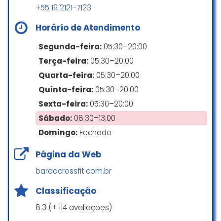
Martha Furtado
+55 19 2121-7123
☆ 5/5
Horário de Atendimento
Segunda-feira:
05:30–20:00
Pratico crossfit há mais de 10 anos
Terça-feira:
05:30–20:00
e sempre no CF Campinas. Além
do professionalismo e simpatia do
Quarta-feira:
05:30–20:00
staff vc encontra motivos para se
Quinta-feira:
05:30–20:00
superar a cada dia. O ambiente é
Sexta-feira:
05:30–20:00
excelente e de muita
camaradagem. Recomendo!.
Sábado:
08:30–13:00
Domingo:
Fechado
Jose Gregorio Herrera Urdaneta
☆ 5/5
Página da Web
baraocrossfit.com.br
Atendimento exemplar, ótimo
Classificação
ambiente, equipamentos novos e
ótimos Coaches! O cuidado e
8.3 (+ 114 avaliações)
atenção com os alunos dos mais