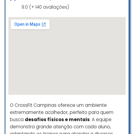
9.0 (+ 140 avaliações)
Excelente box, ótima estrutura e
localização.
Excelentes treinos e uma
comunidade muito unida!
Todos os professores são super
atenciosos, prezam pela
segurança, explicam e auxiliam em
todos os aspectos.
Está em um novo local agora com
uma mega estrutura fantástica!!
Danilo Bertelli
☆ 5/5
O CrossFit Campinas oferece um ambiente
extremamente acolhedor, perfeito para quem
Hoje fiz minha aula experimental
busca
desafios físicos e mentais
. A equipe
com eles e minha experiência foi
demonstra grande atenção com cada aluno,
incrível. Desde o atendimento na
adaptando os treinos para atender a diversos