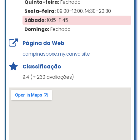
Quinta-feira:
Fechado
☆ 5/5
Sexta-feira:
09:00–12:00, 14:30–20:30
Sábado:
10:15–11:45
O ambiente é muito bom e
Domingo:
Fechado
agradável para quem quer
Página da Web
começar a prática do boxe, os
instrutores dão bastante atenção
campinasboxe.my.canva.site
aos alunos e têm muito
conhecimento técnico e prático
Classificação
sobre o esporte.
9.4 (+ 230 avaliações)
Rodrigo Lima Aleixo
☆ 5/5
Excelentes professores, muito boa
para quem busca principalmente
competir ou apenas preparo físico,
a academia também é muito