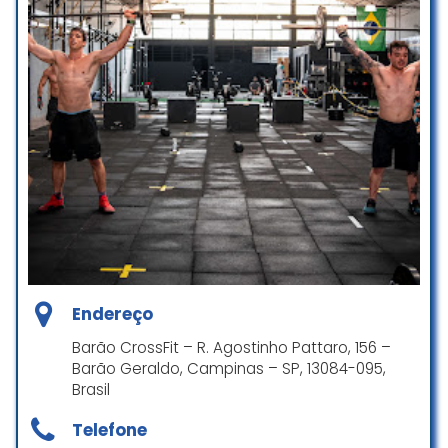
Um ótimo lugar para se estar
diariamente. Ambiente organizado,
Cartão de crédito
com pessoas acolhedoras e
profissionais atenciosos. Treinos
Cartão de débito
muito bem montados e pensados
Pagamentos por dispositivo móvel via NFC
em todos os alunos.
Lyniker Oliveira
☆ 5/5
Excelente box, ambiente amigável
e acolhedor. Os Coachs e todos
que trabalham no Crossfit
Endereço
Campinas são ótimos, treinos para
todos os níveis, onde cada aluno
Barão CrossFit – R. Agostinho Pattaro, 156 –
faz a aula dentro das suas
Barão Geraldo, Campinas – SP, 13084-095,
habilidades. Vale a pena conhecer
Brasil
e conhecer essa atividade.
Telefone