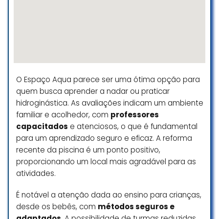
com decotes profundos), sem que
recebessem qualquer advertência.
A única parte positiva foi o
professor, sempre educado,
competente e respeitoso com
todos os alunos.
Mas, diante de tantos descasos,
O Espaço Aqua parece ser uma ótima opção para
constrangimentos e diferenciação
quem busca aprender a nadar ou praticar
de tratamento, decidi não
hidroginástica. As avaliações indicam um ambiente
frequentar mais a escola.
familiar e acolhedor, com
professores
Gabi Belloto
capacitados
e atenciosos, o que é fundamental
☆ 1/5
para um aprendizado seguro e eficaz. A reforma
recente da piscina é um ponto positivo,
proporcionando um local mais agradável para as
atividades.
Amei a academia, o espaço é
ótimo e o atendimento também.
É notável a atenção dada ao ensino para crianças,
Porém, percebi alguns pontos que
poderiam ser melhorados. Minha
desde os bebês, com
métodos seguros e
filha iniciou a aula de natação
adaptados
. A possibilidade de turmas reduzidas