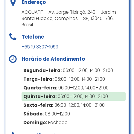
Endereço
ACQUAFIT – Av. Jorge Tibiriçá, 240 – Jardim
Infelizmente a Aquárius me
Santa Eudoxia, Campinas – SP, 13045-706,
decepcionou muito. Completando
Brasil
hoje 1 ano que meu filho indiciou as
aulas, com o tempo foram
Telefone
surgindo as frustrações. Entre
todas, a falta de padronização no
+55 19 3307-1059
das turmas com o desempenho
Horário de Atendimento
das crianças.
Segunda-feira:
06:00–12:00, 14:00–21:00
Paulo Silva
☆ 1/5
Terça-feira:
06:00–12:00, 14:00–21:00
Quarta-feira:
06:00–12:00, 14:00–21:00
Quinta-feira:
06:00–12:00, 14:00–21:00
A academia em si é boa, minha
Sexta-feira:
06:00–12:00, 14:00–21:00
filha faz natação, não tenho do
Sábado:
08:00–12:00
que reclamar. Minha indignação é
com a recepcionista que fica no
Domingo:
Fechado
período da tarde/ noite TERRÍVEL.