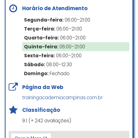
Horário de Atendimento
Profissionais incríveis e bem
Segunda-feira:
06:00–21:00
atenciosos, não importa se é
novato ou experiente em
Terça-feira:
06:00–21:00
academias, seja na musculação,
Quarta-feira:
06:00–21:00
crossfit ou nas artes marciais, vão
Quinta-feira:
06:00–21:00
dar a mesma atenção necessária
para todos. Desde o primeiro dia
Sexta-feira:
06:00–21:00
fui muito bem acolhido pelo
Sábado:
08:00–12:30
pessoal da academia, fiquei 10
Domingo:
Fechado
anos parado no taekwondo,
quando voltei a praticar com eles
Página da Web
me senti parte da equipe, sendo
que nunca havia treinado na OTC
trainingacademiacampinas.com.br
antes. Após 1 mês de treino a OTC
é muito mais que uma academia,
Classificação
sinto que já faço parte da família.
9.1 (+ 242 avaliações)
Rafael Strabello
☆ 5/5