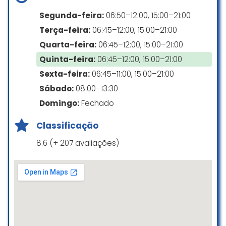
para colocá-lo em outra. Como se
Pagamentos
Segunda-feira:
06:50–12:00, 15:00–21:00
trata de uma avenida, precisei dar
Terça-feira:
06:45–12:00, 15:00–21:00
a volta no quarteirão e, ao
Cartão de crédito
retornar, me deparei com o
Quarta-feira:
06:45–12:00, 15:00–21:00
Cartão de débito
mesmo funcionário ajudando outra
Quinta-feira:
06:45–12:00, 15:00–21:00
pessoa a estacionar na vaga que
Pagamentos por dispositivo móvel via NFC
Sexta-feira:
06:45–11:00, 15:00–21:00
ele havia indicado para mim. Ao
questioná-lo, fui instruída a
Sábado:
08:00–13:30
estacionar na rua de trás.
Domingo:
Fechado
Também fui abordada por uma
Classificação
funcionária da limpeza, a mando
da gestão, dizendo que meu traje
8.6 (+ 207 avaliações)
era “inadequado”. No entanto, eu
estava usando biquíni esportivo
apropriado para natação
(comportado e discreto).
Curiosamente, vi outras alunas
com trajes nitidamente impróprios
para a atividade (maios cavados e