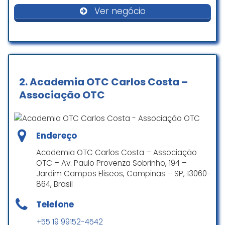
pessoas em cadeira de rodas
fevereiro não sabia nadar, em
Ver negócio
menos de 2 meses já estava
dando umas braçadas. Super
Comodidades
indico!
Juliano Silva
Banheiro
☆ 5/5
Piscina
2.
Academia OTC Carlos Costa –
Associação OTC
Muito legal o espaço. Professora
Pagamentos
1000.
Endereço
Cartão de crédito
Andreia Melo Giordani
☆ 5/5
Academia OTC Carlos Costa – Associação
Cartão de débito
OTC – Av. Paulo Provenza Sobrinho, 194 –
Pagamentos por dispositivo móvel via NFC
Jardim Campos Eliseos, Campinas – SP, 13060-
864, Brasil
Academia ampla, bem localizada,
funcionários e professores
Telefone
excelentes
+55 19 99152-4542
Além das aulas na piscina,