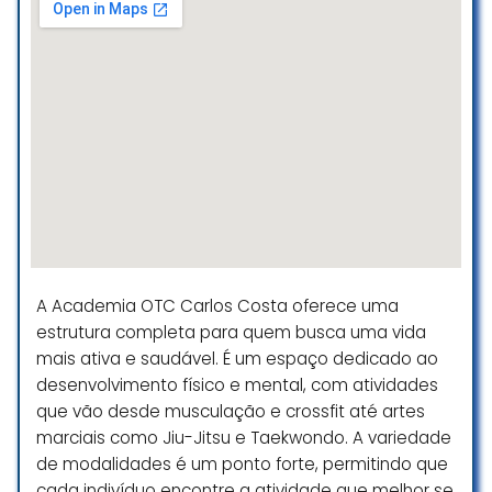
Rodrigo Rocha
☆ 5/5
Frequento esta academia há mais
de dois anos. Faço hidro com a
professora Márcia. Suas aulas são
excelentes! Mesmo na água, dá
prá suar.
Lucimar Carlota
☆ 4/5
A Academia OTC Carlos Costa oferece uma
estrutura completa para quem busca uma vida
mais ativa e saudável. É um espaço dedicado ao
Academia bem localizada,
desenvolvimento físico e mental, com atividades
professores excelentes, além das
que vão desde musculação e crossfit até artes
aulas na piscina, também oferece
marciais como Jiu-Jitsu e Taekwondo. A variedade
musculação e pilates.
de modalidades é um ponto forte, permitindo que
Estacionamento próprio
cada indivíduo encontre a atividade que melhor se