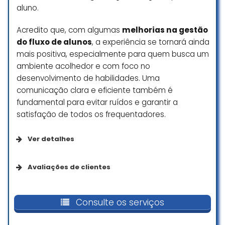
aluno.
Acredito que, com algumas
melhorias na gestão
do fluxo de alunos
, a experiência se tornará ainda
mais positiva, especialmente para quem busca um
ambiente acolhedor e com foco no
desenvolvimento de habilidades. Uma
comunicação clara e eficiente também é
fundamental para evitar ruídos e garantir a
satisfação de todos os frequentadores.
Ver detalhes
Opções de serviço
Avaliações de clientes
Serviços no local
Infelizmente, minha experiência
como usuária Wellhub nessa
Consulte os serviços
escola de natação foi bastante
Acessibilidade
negativa. Há uma discriminação