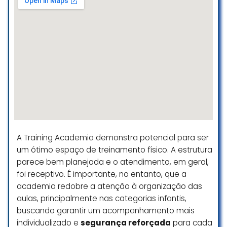
Academia OTC de artes marciais e
musculação. Possui uma ótima
estrutura para treinos, seja de
artes marciais ou de musculação,
com profisisonais competentes.
Falando do Tae Kwon Do, o mestre
Carlos Costa, juntamente com sua
equipe dão um show com os
treinos infantis, juvenis e adultos.
Preparam os alunos tanto para a
A Training Academia demonstra potencial para ser
arte marcial como para a vida.
um ótimo espaço de treinamento físico. A estrutura
Vale muito a pena conhecer. Se vc
parece bem planejada e o atendimento, em geral,
quer cuidar da sua saúde física e
foi receptivo. É importante, no entanto, que a
mental, procurem a academia
academia redobre a atenção à organização das
OTC Carlos Costa.
aulas, principalmente nas categorias infantis,
Edgar Hatore
buscando garantir um acompanhamento mais
☆ 5/5
individualizado e
segurança reforçada
para cada