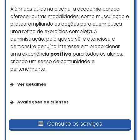
Além das aulas na piscina, a academia parece
oferecer outras modalidades, como musculação e
pilates, ampliando as opções para quem busca
uma rotina de exercícios completa. A
administração, pelo que se vê, é atenciosa e
demonstra genuíno interesse em proporcionar
uma experiência
positiva
para todos os alunos,
criando um senso de comunidade e
pertencimento.
Ver detalhes
Acessibilidade
Avaliações de clientes
Entrada com acessibilidade para pessoas em
Lugar é simples e humilde, mas de
cadeira de rodas
pessoas respeitosas e
Consulte os serviços
acolhedoras. Professora Márcia
Estacionamento com acessibilidade para
muito atenciosa, entrei em