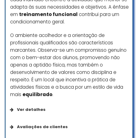
Paulo de Tarso
adapta às suas necessidades e objetivos. A ênfase
☆ 5/5
em
treinamento funcional
contribui para um
condicionamento geral.
O ambiente acolhedor e a orientação de
Em muito mais academia índico a
profissionais qualificados são características
todos é um lugar b bem localizado
marcantes. Observa-se um compromisso genuíno
fazer exercício dentro da água é
com o bem-estar dos alunos, promovendo não
uma delícia você nem sente não
apenas a aptidão física, mas também o
tem dores não tem lesão é muito
diferente de uma academia estou
desenvolvimento de valores como disciplina e
apaixonado pela hidroginástica foi
respeito. É um local que incentiva a prática de
um método maravilhoso que eu
atividades físicas e a busca por um estilo de vida
consegui para emagrecer deveria
mais
equilibrado
.
ter conhecido antes e Acqua
fitness é um lugar muito
Ver detalhes
humanizado e eu gosto desse
atendimento e desse tratamento
Opções de serviço
parabéns a todos envolvidos
Avaliações de clientes
Canto Da Costura