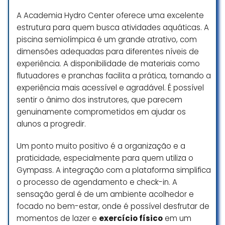
passar por essa experiência logo
no primeiro contato com a
A Academia Hydro Center oferece uma excelente
natação, que deveria ser algo
estrutura para quem busca atividades aquáticas. A
Excelente Escola de Natação!!!
positivo e motivador.
Professores capacitados e
piscina semiolímpica é um grande atrativo, com
atenciosos. Desde bebê até
dimensões adequadas para diferentes níveis de
Espero sinceramente que a
idoso!!! A atenção e zelo é TOP.
experiência. A disponibilidade de materiais como
academia repense a forma como
Para quem quer aprender, para
seleciona e treina seus
flutuadores e pranchas facilita a prática, tornando a
quem ainda tem medo, para
profissionais, porque o espaço tem
experiência mais acessível e agradável. É possível
quem quer se exercitar, “bora prá
potencial, mas a equipe precisa,
sentir o ânimo dos instrutores, que parecem
Espaço Aqua”!!!
com urgência, melhorar o
genuinamente comprometidos em ajudar os
atendimento ao cliente.
alunos a progredir.
Paulo R S Silva
☆ 5/5
Olivia Oliveira
Um ponto muito positivo é a organização e a
☆ 1/5
praticidade, especialmente para quem utiliza o
Gympass. A integração com a plataforma simplifica
Falando sobre escola de natação
o processo de agendamento e check-in. A
e essa aqui mesmo. Ajuda tanto
Academia muito boa, aparelhos
sensação geral é de um ambiente acolhedor e
as crianças como os idosos a fazer
ótimos e com profissionais muito
focado no bem-estar, onde é possível desfrutar de
hidroterapia. Meu filho e autista ele
simpáticos, me senti em casa e
momentos de lazer e
exercício físico
em um
ama nadar. Recomendo mesmo
bem recebido pela forma ao qual