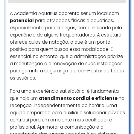
para banho). Além disso, quando
informei a academia que passei
A Academia Aquarius aparenta ser um local com
mal após a aula experimental,
potencial
para atividades físicas e aquáticas,
nada fizeram. Nado desde a
especialmente para crianças, como indicado pela
infância e nunca tive problemas
experiência de alguns frequentadores. A estrutura
desse tipo. Considero inaceitáveis
oferece aulas de natação, o que é um ponto
as condições da água da piscina e
positivo para quem busca essa modalidade. É
o descaso da academia.
essencial, no entanto, que a administração priorize
Ingrid Motta
a manutenção e a renovação de suas instalações
☆ 1/5
para garantir a segurança e o bem-estar de todos
os usuários.
Para uma experiência satisfatória, é fundamental
Estou extremamente satisfeito
que haja um
atendimento cordial e eficiente
na
com a Hydro! A equipe é unida e os
recepção, independentemente do horário. Uma
donos são sempre presentes e
integradores, tornando o ambiente
equipe preparada para auxiliar e solucionar dúvidas
acolhedor. Os treinões de natação
contribui para um ambiente mais acolhedor e
são excelentes e os professores
profissional. Aprimorar a comunicação e a
também são muito competentes.