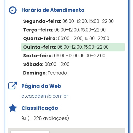
também oferece musculação e
Horário de Atendimento
pilates.
Estacionamento próprio
Segunda-feira:
06:00–12:00, 15:00–22:00
Terça-feira:
06:00–12:00, 15:00–22:00
Solange Maiol
☆ 5/5
Quarta-feira:
06:00–12:00, 15:00–22:00
Quinta-feira:
06:00–12:00, 15:00–22:00
Sexta-feira:
06:00–12:00, 15:00–22:00
O Luis pai é o filho que administram
Sábado:
08:00–12:00
o espaço são uns maravilhosos
Domingo:
Fechado
tanto em atendimento quanto
como pessoas… além disso a
Página da Web
piscina é aquecida e bem
agradável de fazer as aulas. As
otcacademia.com.br
aulas por sua vez são mi istradas
pela Márcia e o Luis filho, que olha,
Classificação
eu tiro o chapéu, afinal de co tas
9.1 (+ 228 avaliações)
conseguiram me fazer aprender a
nadar com quase 40 anos!!!