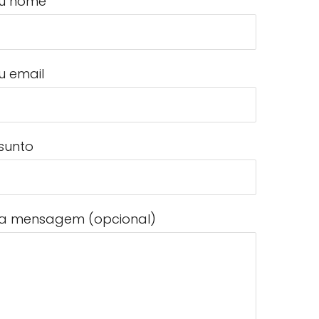
u nome
u email
sunto
a mensagem (opcional)