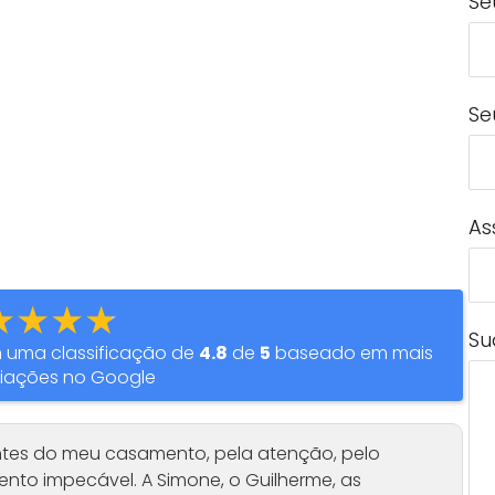
Se
Se
As
★★★★
Su
 uma classificação de
4.8
de
5
baseado em mais
iações no Google
tes do meu casamento, pela atenção, pelo
to impecável. A Simone, o Guilherme, as