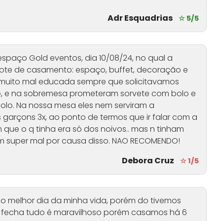
Adr Esquadrias
☆ 5/5
spaço Gold eventos, dia 10/08/24, no qual a
cote de casamento: espaço, buffet, decoração e
a muito mal educada sempre que solicitavamos
G, e na sobremesa prometeram sorvete com bolo e
olo. Na nossa mesa eles nem serviram a
 garçons 3x, ao ponto de termos que ir falar com a
m que o q tinha era só dos noivos.. mas n tinham
am super mal por causa disso. NAO RECOMENDO!
Debora Cruz
☆ 1/5
 o melhor dia da minha vida, porém do tivemos
fecha tudo é maravilhoso porém casamos há 6