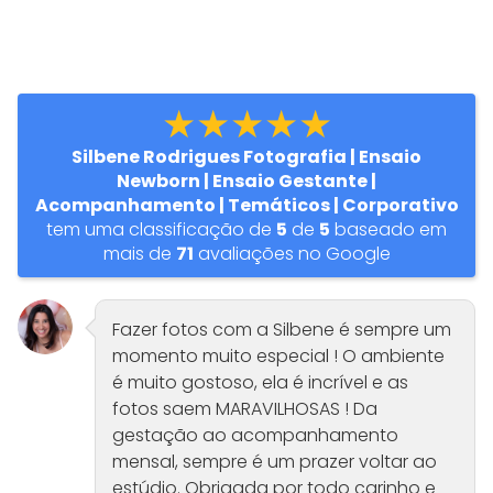
★★★★★
Silbene Rodrigues Fotografia | Ensaio
Newborn | Ensaio Gestante |
Acompanhamento | Temáticos | Corporativo
tem uma classificação de
5
de
5
baseado em
mais de
71
avaliações no Google
Fazer fotos com a Silbene é sempre um
momento muito especial ! O ambiente
é muito gostoso, ela é incrível e as
fotos saem MARAVILHOSAS ! Da
gestação ao acompanhamento
mensal, sempre é um prazer voltar ao
estúdio. Obrigada por todo carinho e