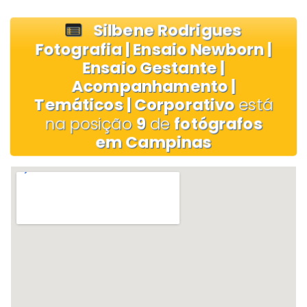
Silbene Rodrigues
Fotografia | Ensaio Newborn |
Ensaio Gestante |
Acompanhamento |
Temáticos | Corporativo
está
na posição
9
de
fotógrafos
em Campinas