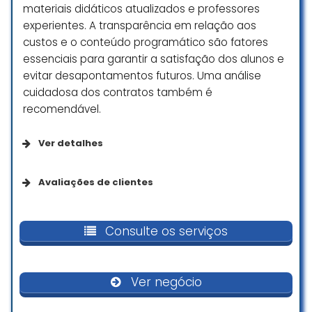
colaboradores. Recomendo
materiais didáticos atualizados e professores
fortemente!
experientes. A transparência em relação aos
custos e o conteúdo programático são fatores
Ana Clara Lima da Silva
essenciais para garantir a satisfação dos alunos e
☆ 5/5
evitar desapontamentos futuros. Uma análise
cuidadosa dos contratos também é
recomendável.
Ambiente com excelente
infraestrutura e compromisso com
Ver detalhes
a qualidade do ensino.
Jheisy Julian
Opções de serviço
Avaliações de clientes
☆ 5/5
Aulas on-line
. otimooo
Consulte os serviços
Milene Silva
☆ 4/5
Acessibilidade
Ver negócio
Entrada com acessibilidade para pessoas em
cadeira de rodas
É um curso péssimo