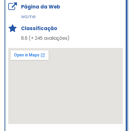
Estou adorando fazer as aulas com
educado e prestativo, mas a
Página da Web
a times, o método é excelente!
estrutura e a metodologia da
Nos faz ter uma autocobrança e
wa.me
escola deixaram a desejar com o
dedicação, pois o sucesso está
tempo.
nas nossas mãos! Gostaria de
Classificação
No fim, eu decidi cancelar o curso,
destacar os teachers Gabi e
continuarei estudando inglês por
8.6 (+ 245 avaliações)
Gabriel, eles fazem a gente se
outros meios, porque quero
sentir confortável mesmo no
fluência de verdade, e,
desconforto de muitas vezes não
infelizmente, não senti que estava
conseguir se expressar
tendo retorno compatível com o
corretamente! Eles fazem a
investimento feito.
diferença nas aulas!
Jonas Cardoso
Renata Sanches
☆ 3/5
☆ 5/5
Estou muito satisfeita com escola!
Desde o primeiro contato, fui muito
bem atendida. Os professores são
extremamente capacitados,