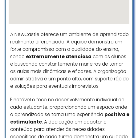
até que um dia você decide
suspender o contrato e já se
prepara pra facada da multa que
é quase R$ 3.000,00 e pior você
paga tudo isso e eles nem pra
A NewCastle oferece um ambiente de aprendizado
colocar professor formados
realmente diferenciado. A equipe demonstra um
servem, precisam de alunos com
forte compromisso com a qualidade do ensino,
mais tempo de curso pra dar aula.
sendo
extremamente atenciosa
com os alunos
Panper mais
e buscando constantemente maneiras de tornar
☆ 1/5
as aulas mais dinâmicas e eficazes. A organização
administrativa é um ponto alto, com suporte rápido
e soluções para eventuais imprevistos.
horrível!! fui aluna da enjoy, fiquei 9
É notável o foco no desenvolvimento individual de
meses fazendo o curso até que
cada estudante, proporcionando um espaço onde
cheguei no meu limite, era
o aprendizado se torna uma experiência
positiva e
professores entrando e saindo a
cada mês que passava, ninguém
estimulante
. A dedicação em adaptar o
entendia nada ali.
conteúdo para atender às necessidades
contando também com algumas
específicas de cada turma demonstra um cuidado