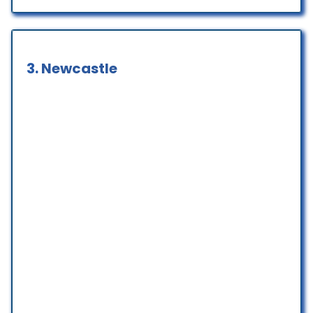
Se é que se pode chamar de curso
Não tem profissional
Ele pegam adolescentes e
estudantes para dar aula
3.
Newcastle
No final não tem certificado
Dayana Prin
☆ 1/5
Tem como dar zero estrelas???
Não recomendo o lugar, o ensino
não agrega em nada, falam que é
entrevista de emprego e no final
das contas é curso. Eles fazem
uma entrevista sem falar que é um
curso, é só no meio da entrevista
que eles te informam que tu vai
precisar fazer um curso para
conseguir um emprego(obs: eles