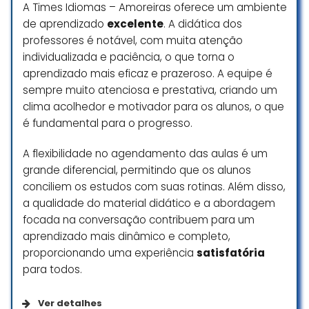
A Times Idiomas – Amoreiras oferece um ambiente
atenciosos e tornam as aulas
de aprendizado
excelente
. A didática dos
dinâmicas e envolventes.
professores é notável, com muita atenção
As meninas da secretaria são
muito simpáticas e atenciosas.
individualizada e paciência, o que torna o
O material didático é de alta
aprendizado mais eficaz e prazeroso. A equipe é
qualidade e as atividades práticas
sempre muito atenciosa e prestativa, criando um
ajudam muito a desenvolver a
clima acolhedor e motivador para os alunos, o que
conversação e a escrita.
é fundamental para o progresso.
Recomendo a escola a todos que
A flexibilidade no agendamento das aulas é um
buscam um ensino de inglês sério,
grande diferencial, permitindo que os alunos
eficiente e com um atendimento
conciliem os estudos com suas rotinas. Além disso,
humano e personalizado!
a qualidade do material didático e a abordagem
Julia Moraes
focada na conversação contribuem para um
☆ 5/5
aprendizado mais dinâmico e completo,
proporcionando uma experiência
satisfatória
para todos.
Na Newcastle Idiomas de Barão
você já começa a conversar
Ver detalhes