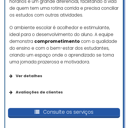
horários é um grande diferencial, facilitando a vida
de quem tem uma rotina corrida e precisa conciliar
os estudos com outras atividades.
O ambiente escolar é acolhedor e estimulante,
ideal para o desenvolvimento do aluno. A equipe
demonstra
comprometimento
com a qualidade
do ensino e com o bem-estar dos estudantes,
criando um espaço onde o aprendizado se torna
uma jornada prazerosa e motivadora.
Ver detalhes
Da empresa
Avaliações de clientes
Se identifica como uma empresa de
Já foram melhor as aulas on-line,
empreendedoras
hj em dia só declina, livro caro q foi
Consulte os serviços
mudado duas vezes em um único
semestre, as aulas quando não