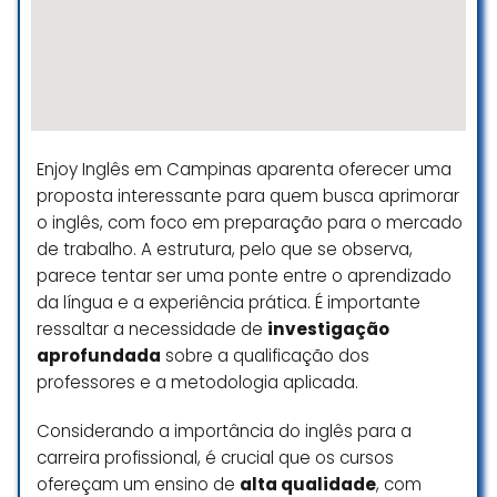
Newcastle, essa escola é ótima,
com ótimos professores e ensino
é muito bom e didático!
Marta Bastos
☆ 5/5
Enjoy Inglês em Campinas aparenta oferecer uma
proposta interessante para quem busca aprimorar
o inglês, com foco em preparação para o mercado
A New Castle é, sem dúvida, uma
de trabalho. A estrutura, pelo que se observa,
referência em ensino de inglês! A
parece tentar ser uma ponte entre o aprendizado
escola se destaca pela qualidade
da língua e a experiência prática. É importante
do ensino, pela dedicação da
equipe e pelo ambiente acolhedor
ressaltar a necessidade de
investigação
que inspira aprendizado e
aprofundada
sobre a qualificação dos
confiança. Parabéns ao fundador,
professores e a metodologia aplicada.
Gustavo Martinez, por sua visão e
humanidade. Ele é uma pessoa
Considerando a importância do inglês para a
incrível, sempre comprometido em
carreira profissional, é crucial que os cursos
oferecer o melhor para alunos e
ofereçam um ensino de
alta qualidade
, com