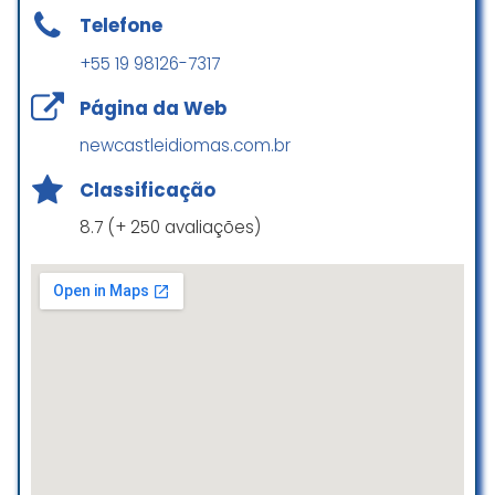
☆ 5/5
leiga no idioma e estou me
Telefone
sentindo bem à vontade. Eles
+55 19 98126-7317
acompanham cada aluno até nas
remarcações de aula, fazendo
Página da Web
com que tenhamos mais
aderência nas agendas. Os
newcastleidiomas.com.br
professores tem sido excelentes,
Classificação
também. Mas o que mais gostei é
a flexibilidade deles – me
8.7 (+ 250 avaliações)
ajudaram bastante em minhas
dificuldades e o atendimento para
mim, é um fator fundamental.
Fernanda Viana Ferreira
☆ 5/5
Iniciei dia 01/09 e até o momento
nao foi positiva a experiência.
Processos para acessar os apps,