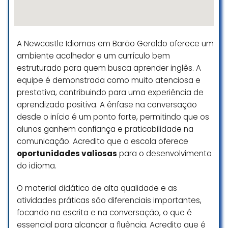
sites e realizar a prova de nível sao
confusos e as pessoas que
deveriam dar suporte sao mais
A Newcastle Idiomas em Barão Geraldo oferece um
confusas ainda. Nao consegue
entender o cliente, mesmo após
ambiente acolhedor e um currículo bem
repetir várias vezes o erro. Nao me
estruturado para quem busca aprender inglês. A
senti nada acolhida nas primeiras
equipe é demonstrada como muito atenciosa e
aulas. Causando um desconforto
prestativa, contribuindo para uma experiência de
inicial. As únicas pessoas
aprendizado positiva. A ênfase na conversação
atenciosas e resolutivas ate o
desde o início é um ponto forte, permitindo que os
momento sao as recepcionistas.
alunos ganhem confiança e praticabilidade na
Fechei o curso via Campinas para
comunicação. Acredito que a escola oferece
realizar 100% online
oportunidades valiosas
para o desenvolvimento
Rita Silva
do idioma.
☆ 2/5
O material didático de alta qualidade e as
atividades práticas são diferenciais importantes,
focando na escrita e na conversação, o que é
Fui muito bem recebido desde o
essencial para alcançar a fluência. Acredito que é
primeiro contato! Ainda não iniciei