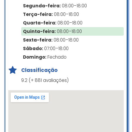
Ótimos professores, diversas
Estacionamento descoberto gratuito
Segunda-feira:
08:00–18:00
grades de horários, permitindo
Terça-feira:
08:00–18:00
flexibilidade em optar a melhor
Quarta-feira:
08:00–18:00
opção
Quinta-feira:
08:00–18:00
Michele Mitty
Sexta-feira:
08:00–18:00
☆ 5/5
Sábado:
07:00–18:00
Domingo:
Fechado
Minha filha está estudando na
Classificação
Newcastle, está desenvolvendo
muito, uma ótima escola e um
9.2 (+ 881 avaliações)
ótimo ambiente para nossos filhos
darem início ao idioma com
eficiência.
Vanessa Usberti
☆ 5/5