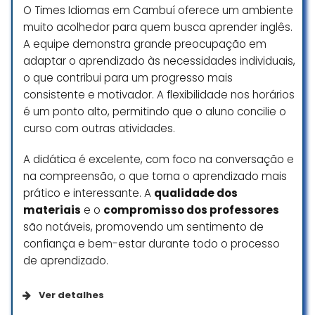
Everton Carlos
O Times Idiomas em Cambuí oferece um ambiente
☆ 1/5
muito acolhedor para quem busca aprender inglês.
A equipe demonstra grande preocupação em
adaptar o aprendizado às necessidades individuais,
o que contribui para um progresso mais
Escola boa, professores
consistente e motivador. A flexibilidade nos horários
maravilhosos, atendimento
excelente, as aulas são boas e
é um ponto alto, permitindo que o aluno concilie o
práticas
curso com outras atividades.
Ghueic Stephanie De Melo
A didática é excelente, com foco na conversação e
Santos
na compreensão, o que torna o aprendizado mais
☆ 5/5
prático e interessante. A
qualidade dos
materiais
e o
compromisso dos professores
são notáveis, promovendo um sentimento de
Aqui fica o recado para os que
confiança e bem-estar durante todo o processo
estão buscando oportunidade de
de aprendizado.
trabalho, pois tal escola esta
contratando profissionais e não
Ver detalhes
fazendo os devidos regisros e