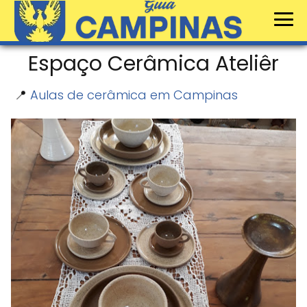
Espaço Cerâmica Ateliêr
📍
Aulas de cerâmica em Campinas