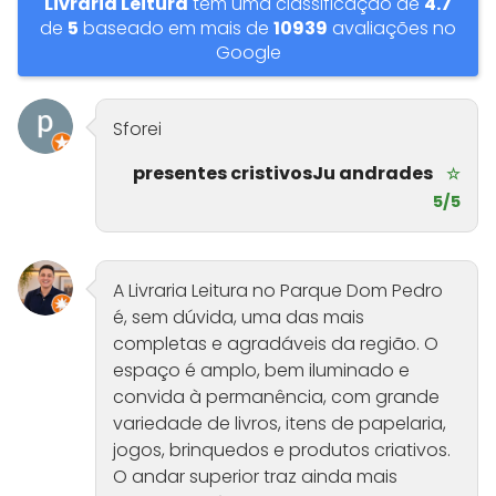
Livraria Leitura
tem uma classificação de
4.7
de
5
baseado em mais de
10939
avaliações no
Google
Sforei
presentes cristivosJu andrades
☆
5/5
A Livraria Leitura no Parque Dom Pedro
é, sem dúvida, uma das mais
completas e agradáveis da região. O
espaço é amplo, bem iluminado e
convida à permanência, com grande
variedade de livros, itens de papelaria,
jogos, brinquedos e produtos criativos.
O andar superior traz ainda mais