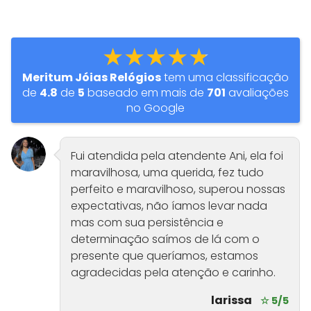
★★★★★
Meritum Jóias Relógios
tem uma classificação
de
4.8
de
5
baseado em mais de
701
avaliações
no Google
Fui atendida pela atendente Ani, ela foi
maravilhosa, uma querida, fez tudo
perfeito e maravilhoso, superou nossas
expectativas, não íamos levar nada
mas com sua persistência e
determinação saímos de lá com o
presente que queríamos, estamos
agradecidas pela atenção e carinho.
larissa
☆ 5/5