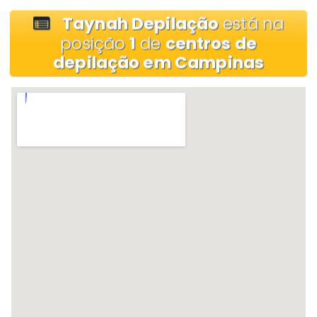
Taynah Depilação
está na
posição
1
de
centros de
depilação em Campinas