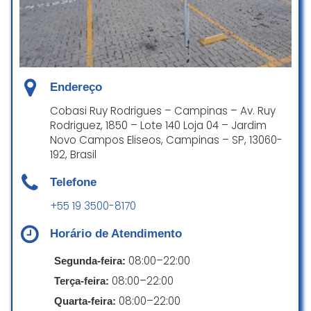
cliente. Sempre compro ração
Pagamentos
para meus cães e tds às vezes fui
bem atendida. Funcionários
Cartão de crédito
prestativos e uma boa farmácia
Cartão de débito
com atendimento e capacitação
Endereço
de esclarecimentos sobre os
Pagamentos por dispositivo móvel via NFC
produtos e medicamentos
Cobasi Ruy Rodrigues – Campinas – Av. Ruy
vendidos.
Rodriguez, 1850 – Lote 140 Loja 04 – Jardim
Novo Campos Eliseos, Campinas – SP, 13060-
Mariajdp Alves
192, Brasil
☆ 5/5
Telefone
+55 19 3500-8170
Bom atendimento, boa
diversidade de produtos!
Horário de Atendimento
Cleyton Castro
08:00–22:00
Segunda-feira:
☆ 5/5
08:00–22:00
Terça-feira:
08:00–22:00
Quarta-feira: