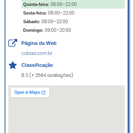
08:00–22:00
Quinta-feira:
Grande mas estava fechada qdo
08:00–22:00
Sexta-feira:
cheguei. 8:15. Abre as 9 no feriado
08:00–22:00
Sábado:
Luis Fernando Martins
09:00–20:00
Domingo:
☆ 5/5
Página da Web
cobasi.com.br
Sempre ia nesta loja pra comprar
a mesma coisa, ração, saquinho
Classificação
de pegar cocô e sachezinho.
Nunca tem saquinho de pegar
8.3 (+ 2564 avaliações)
cocô. Pelo menos o tipo q quero
nunca tem. Sobre ração, tem mês
que tem, mas no outro ainda não
repõe.
Hoje desisti. Vou lá no Cobasi
Cambui sempre pra evitar dor de
cabeça. Lá sempre tem os eu
procuro.