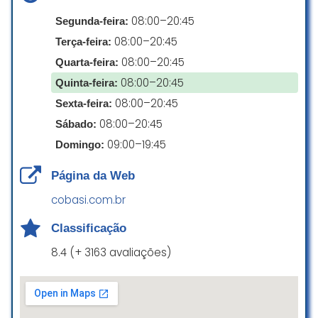
Depois o funcionário simplesmente
08:00–20:45
Segunda-feira:
desligou o aspirador. Pareceu uma
08:00–20:45
Terça-feira:
indireta para sairmos de lá, já que
o chão estava cheio de grama.
08:00–20:45
Quarta-feira:
Além da péssima empatia dos
08:00–20:45
Quinta-feira:
funcionários pelo cliente, não
08:00–20:45
Sexta-feira:
consigo acreditar que o barulho
seja saudável para os animais
08:00–20:45
Sábado:
expostos na loja.
09:00–19:45
Domingo:
Falamos com a caixa sobre o
ocorrido e pedimos para falar com
Página da Web
o gerente mas ela informou que
ele estava em reunião (difícil de
cobasi.com.br
acreditar)!
Classificação
Necessitam de treinamento
urgentemente!
8.4 (+ 3163 avaliações)
Não voltaremos ao
estabelecimento!
Ana Raquel Camargo