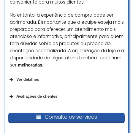
conveniente para muitos clientes.
No entanto, a experiência de compra pode ser
aprimorada. É importante que a equipe esteja mais
preparada para oferecer um atendimento mais
atencioso e informativo, principalmente para quem
tem dúvidas sobre os produtos ou precisa de
orientação especializada. A organização da loja e a
disponibilidade de alguns itens também poderiam
ser
.
melhoradas
Ver detalhes
Opções de serviço
Avaliações de clientes
Entrega
Excelente o atendimento! Meu
cachorrinho é muito medroso e ele
Consulte os serviços
Retirada na loja
voltou pra casa super feliz e
Compras na loja
confiante! Obrigada Camila!