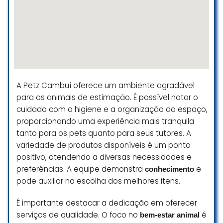
da loja reforçou que o uso do grão
de madeira era “padrão”.
Fica a pergunta: é esse o padrão
da Cobasi?
Um padrão que prejudica a saúde
de animais pequenos e ignora o
mínimo de informação que os
A Petz Cambuí oferece um ambiente agradável
funcionários deveriam saber?
para os animais de estimação. É possível notar o
cuidado com a higiene e a organização do espaço,
Kaylani Leal
proporcionando uma experiência mais tranquila
☆ 1/5
tanto para os pets quanto para seus tutores. A
variedade de produtos disponíveis é um ponto
positivo, atendendo a diversas necessidades e
Venho por meio desta expressar
preferências. A equipe demonstra
e
conhecimento
minha decepção com a recente
pode auxiliar na escolha dos melhores itens.
experiência que tive como cliente
da Cobasi, no dia 25/07, ao adquirir
É importante destacar a dedicação em oferecer
dois hamsters e os respectivos
serviços de qualidade. O foco no
é
bem-estar animal
suprimentos, investindo cerca de