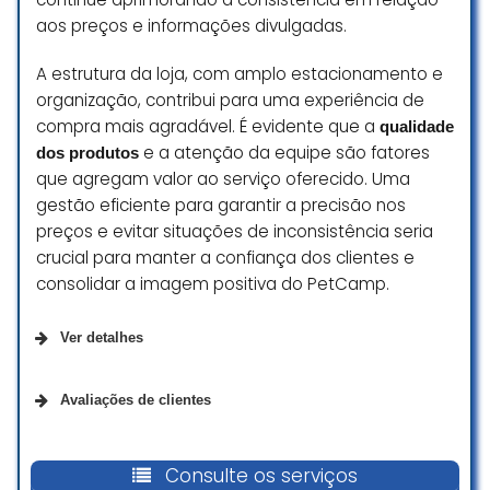
como precisei aproveitar minha
aos preços e informações divulgadas.
ida ao dom pedro e fazer essa
compra, nao esperava tamanha
A estrutura da loja, com amplo estacionamento e
chateação. Pretendo continuar
organização, contribui para uma experiência de
com a rede PetCamp que é um
compra mais agradável. É evidente que a
qualidade
exemplo no segmento e
e a atenção da equipe são fatores
dos produtos
empresário da Petz, se liga na
que agregam valor ao serviço oferecido. Uma
concorrência e nas questões
gestão eficiente para garantir a precisão nos
apontadas.
preços e evitar situações de inconsistência seria
Priscila Pimenta
crucial para manter a confiança dos clientes e
☆ 1/5
consolidar a imagem positiva do PetCamp.
Ver detalhes
Os peixes era super
negligenciados, vários mortos e
Da empresa
Avaliações de clientes
claramente sem o devido cuidado.
Quase todos os animais lá
Se identifica como uma empresa de
Loja consta com horário de
carecem de cuidados necessários,
empreendedoras
fechamento 21h. Fui em um
Consulte os serviços
as únicas exceções são os animais