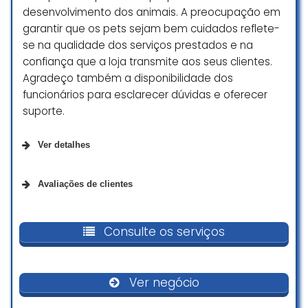
desenvolvimento dos animais. A preocupação em
garantir que os pets sejam bem cuidados reflete-
se na qualidade dos serviços prestados e na
confiança que a loja transmite aos seus clientes.
Agradeço também a disponibilidade dos
funcionários para esclarecer dúvidas e oferecer
suporte.
Ver detalhes
Opções de serviço
Avaliações de clientes
Entrega
Estive na Cobasi no dia 02/08/2025
e fiquei surpreendida ao ver que o
Consulte os serviços
Retirada na loja
rato Twister estava com forração
Compras na loja
de madeira, sendo que o correto
seria o uso de forração de
Ver negócio
celulose.
Acessibilidade