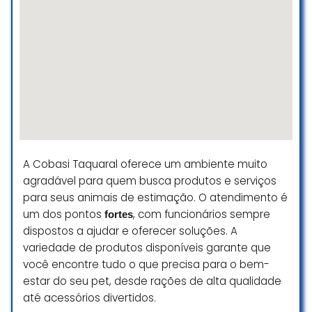
☆ 1/5
Loja com muita variedade de
rações e animais , gostei muito,
tudo aquilo que procurei eu achei
lá com um preço acessível
Anderson Ap. Santos
☆ 5/5
A Cobasi Taquaral oferece um ambiente muito
agradável para quem busca produtos e serviços
para seus animais de estimação. O atendimento é
Loja super completa, impossível
um dos pontos
, com funcionários sempre
fortes
não achar algo.
dispostos a ajudar e oferecer soluções. A
Vanessa G Rodrigues Rodrigues
variedade de produtos disponíveis garante que
☆ 5/5
você encontre tudo o que precisa para o bem-
estar do seu pet, desde rações de alta qualidade
até acessórios divertidos.