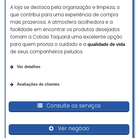
Excelente todo, siempre voy y las
A loja se destaca pela organização e limpeza, o
cosas que tienen hermosas y
atención de 10
que contribui para uma experiência de compra
mais prazerosa. A atmosfera acolhedora e a
Leandro Fiore
facilidade em encontrar os produtos desejados
☆ 5/5
tornam a Cobasi Taquaral uma excelente opção
para quem prioriza o cuidado e a
qualidade de vida
de seus companheiros peludos.
Ver detalhes
Opções de serviço
Avaliações de clientes
Entrega
Orimo
Consulte os serviços
Retirada na loja
iracema souza
Compras na loja
☆ 5/5
Ver negócio
Acessibilidade