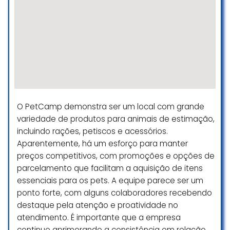
parcelamento em ate 6x e
entregando uma gestão
Estacionamento descoberto gratuito
extremamente positiva e
comprometida. A atmosfera é
sensacional. Colaboradores
trabalham leves e sorrindo e no
caixa, não ficam bravos dizendo
que a parcela mínima, é 160,00.
Ontem minha compra somou
200,00 e não pude parcelar. Na
O PetCamp demonstra ser um local com grande
concorrência fariam em ate 6x e
variedade de produtos para animais de estimação,
como tenho 5 pets, meu gasto
incluindo rações, petiscos e acessórios.
mensal é considerável e quando
Aparentemente, há um esforço para manter
preciso parcelar, tenho esse
preços competitivos, com promoções e opções de
atrativo. Pra fechar a péssima
parcelamento que facilitam a aquisição de itens
experiência, a loja não renovou seu
essenciais para os pets. A equipe parece ser um
acordo comercial com o shopping
e não entrega mais o voucher de
ponto forte, com alguns colaboradores recebendo
estacionamento, o que foi por
destaque pela atenção e proatividade no
anos e tiraram esse atrativo.
atendimento. É importante que a empresa
Ontem foi uma emergência e
continue aprimorando a consistência em relação