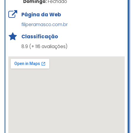
defender na justiça, em uma
Domingo:
Fechado
época emocionalmente muito
Página da Web
difícil. Vou listar aqui algumas das
características que percebi desde
filiperamasco.com.br
o inicio da primeira reunião até a
última audiência:
Classificação
– Agilidade em responder as
8.9 (+ 116 avaliações)
minhas dúvidas e dar andamento
no processo (nem eu acreditei
que com a minha versão e as
provas, ele pudesse dar
andamento tão rápido, pois era
um material muito complexo e
longo).
– Excelente comunicação, ele
sempre foi claro e objetivo com o
caminho que conduziu, todas as
orientações que me passou foram
assertivas .
– Honestidade, nós jogamos limpo
do começo ao fim, e com o