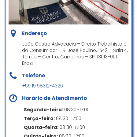
próximos passos , Falta de
profissionalismo .
Espaço seguro para pessoas transgênero
Diego Gaspar
☆ 1/5
Planejamento
Endereço
João Castro Advocacia – Direito Trabalhista e
Necessário fazer agendamento
do Consumidor – R. José Paulino, 1542 – Sala 4,
Se tivesse zero estrelas eu dava.
É recomendado marcar hora
Térreo – Centro, Campinas – SP, 13013-001,
Tenho um processo de 2015. Na
Brasil
audiência em 2017 eu queria fazer
acordo. O advogado não deixou
Telefone
eu decidir, foi debochado e
perguntou ” se eu estava
+55 19 98312-4326
precisando tanto de dinheiro
assim” até hj 2025 não recebi,
Horário de Atendimento
ninguém da informação nenhuma
Segunda-feira:
08:30–17:00
via WhatsApp e nem mexe no
processo, quando eu mando
Terça-feira:
08:30–17:00
mensagem é difícil resposta ou a
Quarta-feira:
08:30–17:00
secretaria responde errado, dá
Quinta-feira:
08:30–17:00