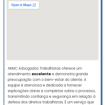
dúvidas
Jonathas guilherme De jesus
☆ 5/5
Ótimo, são super atenciosos,
atendimento super humanizado e
explicam todos os detalhes.
Andressa Alves
☆ 5/5
AKMC Advogados Trabalhistas oferece um
atendimento
excelente
e demonstra grande
preocupação com o bem-estar do cliente. A
equipe é atenciosa e dedicada a fornecer
explicações claras e completas sobre o processo,
transmitindo confiança e segurança em relação à
defesa dos direitos trabalhistas. É um serviço que