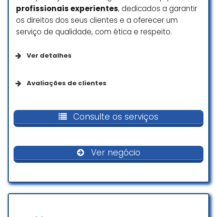
profissionais experientes
, dedicados a garantir
os direitos dos seus clientes e a oferecer um
serviço de qualidade, com ética e respeito.
Ver detalhes
Opções de serviço
Avaliações de clientes
Agendamento on-line
Ótimo profissional. O Dr Augusto
sempre foi muito atencioso,
Consulte os serviços
prestativo e soube explicar tudo
Comodidades
direito durante todo o processo.
Sou muito grato por todo serviço
Ver negócio
prestado.
Banheiro
Luan Iozzi
☆ 5/5
Planejamento
É recomendado marcar hora