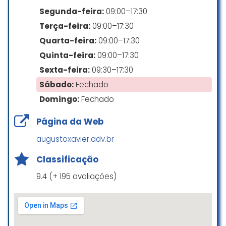
juntos nos conseguimos o objetivo
Segunda-feira:
09:00–17:30
desejado .
Agradeço pela atenção prestada.
Terça-feira:
09:00–17:30
Quarta-feira:
09:00–17:30
Adriana Nogueira
Quinta-feira:
09:00–17:30
☆ 5/5
Sexta-feira:
09:30–17:30
Sábado:
Fechado
Fui muito bem atendida todos
Domingo:
Fechado
atenciosos com meu caso e
interessados em solucionar meu
Página da Web
problema isso e muito bom pq
augustoxavier.adv.br
gera confiança e desde já
agradeço a todos e super indico
Classificação
podem confiar
9.4 (+ 195 avaliações)
Silvia Gomes trigueiro
☆ 5/5