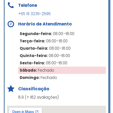
Estacionamento gratuito na rua
Telefone
ótimo atendimento, bom
Estacionamento pago na rua
+55 19 3235-2595
direcionamento e bem
esclarecedor. obrigado!
Horário de Atendimento
Oliver Ribeiro
Segunda-feira:
08:00–18:00
☆ 5/5
Terça-feira:
08:00–18:00
Quarta-feira:
08:00–18:00
Um excelente profissional! Um
Quinta-feira:
08:00–18:00
ótimo atendimento e muito
Sexta-feira:
08:00–18:00
atencioso ,super recomendo!!
Sábado:
Fechado
Barbara Cardinalli
Domingo:
Fechado
☆ 5/5
Classificação
8.9 (+ 182 avaliações)
Um ótimo dr, super indico, adorei o
atendimento