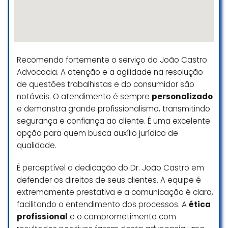
Maah Andrade
☆ 5/5
Recomendo fortemente o serviço da João Castro
Demoram muito para algum
Advocacia. A atenção e a agilidade na resolução
retorno com o cliente e não são
totalmente claros.
de questões trabalhistas e do consumidor são
notáveis. O atendimento é sempre
personalizado
Marcus Vinicius Dias Mendes
e demonstra grande profissionalismo, transmitindo
☆ 1/5
segurança e confiança ao cliente. É uma excelente
opção para quem busca auxílio jurídico de
qualidade.
Atendimento maravilhoso.muito
competentes…ganha todos os
É perceptível a dedicação do Dr. João Castro em
processos
defender os direitos de seus clientes. A equipe é
extremamente prestativa e a comunicação é clara,
Andre Silva
facilitando o entendimento dos processos. A
ética
☆ 5/5
profissional
e o comprometimento com