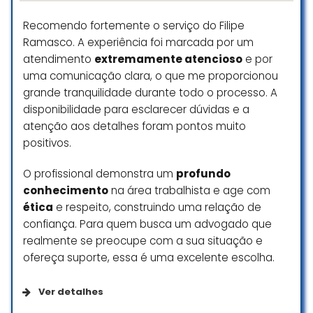
conhecimento dele, ganhamos a
Recomendo fortemente o serviço do Filipe
causa.
Ramasco. A experiência foi marcada por um
Eu só tenho a agradecer do fundo
do meu coração, obrigada Dr.
atendimento
extremamente atencioso
e por
Augusto e sucesso no seu
uma comunicação clara, o que me proporcionou
escritório.
grande tranquilidade durante todo o processo. A
Atenciosamente, Sara
disponibilidade para esclarecer dúvidas e a
atenção aos detalhes foram pontos muito
Sara Cunha
positivos.
☆ 5/5
O profissional demonstra um
profundo
conhecimento
na área trabalhista e age com
O trabalho do Dr. Augusto Xavier é
ética
e respeito, construindo uma relação de
simplesmente admirável. Ele
confiança. Para quem busca um advogado que
combina um conhecimento
realmente se preocupe com a sua situação e
jurídico impecável com uma
ofereça suporte, essa é uma excelente escolha.
atenção aos detalhes que faz
toda a diferença. Além disso,
Ver detalhes
demonstra um cuidado genuíno
com cada caso, sempre buscando