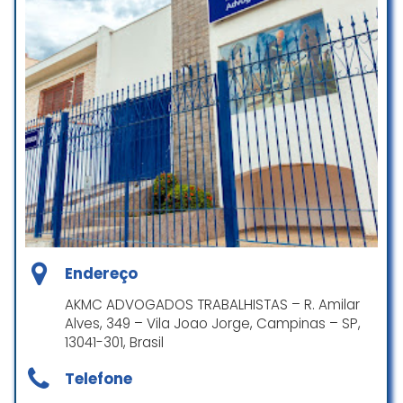
No início até que ok mas agora
que o processo finalizou e está na
fase de pagamento,n tô tendo
retorno já faz mais de 15 dias que
tô tentando falar com eles e n tô
obtendo resposta
concreta,quando ligo ou ninguém
atende ou o telefone está
desligado,e fico até na dúvida se a
empresa pagou ou não a parcela
Marisa Souza
☆ 2/5
Endereço
AKMC ADVOGADOS TRABALHISTAS – R. Amilar
Alves, 349 – Vila Joao Jorge, Campinas – SP,
Equipe maravilhosa, muito
13041-301, Brasil
atenciosos e prontos para nos
ajudar. Tiram todas as dúvidas e
Telefone
nos orientam ao melhor. Vim por