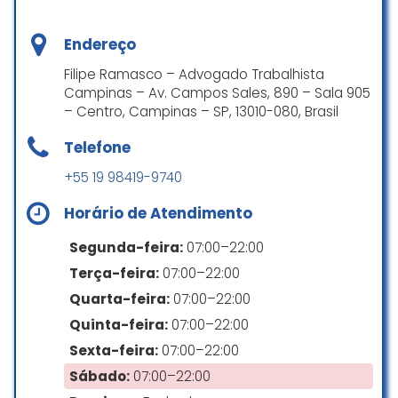
Endereço
Profissional excelente! O Dr
Filipe Ramasco – Advogado Trabalhista
Augusto sempre esteve disponível
Campinas – Av. Campos Sales, 890 – Sala 905
para esclarecer dúvidas e
– Centro, Campinas – SP, 13010-080, Brasil
conduziu com transparência e
agilidade. Muitíssimo obrigada!
Telefone
Elise
+55 19 98419-9740
☆ 5/5
Horário de Atendimento
Segunda-feira:
07:00–22:00
Com enorme prazer vou deixar
Terça-feira:
07:00–22:00
essa avaliação.
Quarta-feira:
07:00–22:00
O Dr. Augusto foi o meu advogado
em uma causa extremamente
Quinta-feira:
07:00–22:00
importante para mim, sem dúvida,
Sexta-feira:
07:00–22:00
ele foi o melhor profissional que eu
Sábado:
07:00–22:00
tive a benção de ter para me