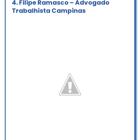
4.
Filipe Ramasco – Advogado
Gostei muito do atendimento! O Dr
Trabalhista Campinas
Augusto como sempre , muito
atencioso e prestativo. Tirou todas
as minhas dúvidas sobre o meu
processo e fez de tudo para
ganharmos a causa! Muito
obrigada a toda a equipe dele.
Fabiana Duarte
☆ 5/5
Foi muito prático e rápido doutor
Augusto me deu todo apoio e
informações possível foi um caso
resolvido com respeito de ambas
partes estou muito satisfeito
Marcos Paulo
☆ 5/5