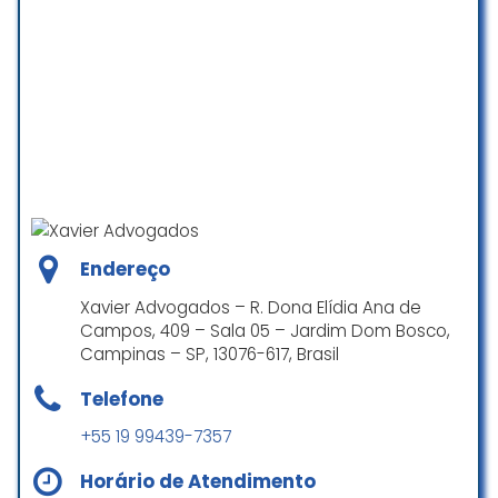
Boa tarde, quero parabenizar essa
equipe na qual eu escolhi pra lutar
pelos meus direitos, dr.a tassiane
excelente pessoa muita calma,
explicou tudo certinho estou sendo
bem atendido. e estou confiante
na vitória e no potencial desses
advogados; que são bem
Endereço
capacitados que Deus abençoe a
todos!
Xavier Advogados – R. Dona Elídia Ana de
Campos, 409 – Sala 05 – Jardim Dom Bosco,
Yuri Morais
Campinas – SP, 13076-617, Brasil
☆ 5/5
Telefone
+55 19 99439-7357
Fui muito bem atendida, desde o
primeiro contato e espero que
Horário de Atendimento