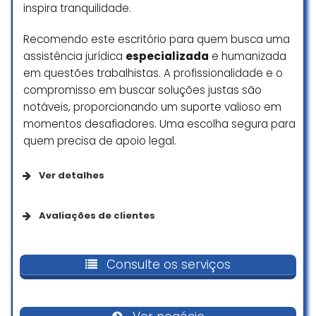
inspira tranquilidade.
Recomendo este escritório para quem busca uma
assistência jurídica
especializada
e humanizada
em questões trabalhistas. A profissionalidade e o
compromisso em buscar soluções justas são
notáveis, proporcionando um suporte valioso em
momentos desafiadores. Uma escolha segura para
quem precisa de apoio legal.
Ver detalhes
Opções de serviço
Avaliações de clientes
Agendamento on-line
Ótimo atendimento nota 10
Consulte os serviços
Serviços no local
Joao Victor
☆ 5/5
Acessibilidade