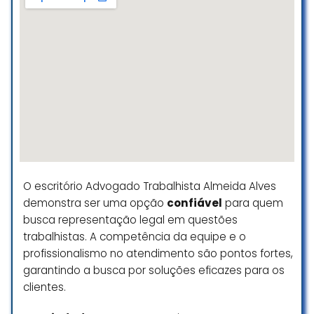
Carlos Manoel
☆ 5/5
Excelente atendimento rápido
eficaz, me ajudou muito .indico a
todos
Guilherme Barbosa
☆ 5/5
O escritório Advogado Trabalhista Almeida Alves
demonstra ser uma opção
confiável
para quem
busca representação legal em questões
trabalhistas. A competência da equipe e o
profissionalismo no atendimento são pontos fortes,
garantindo a busca por soluções eficazes para os
clientes.