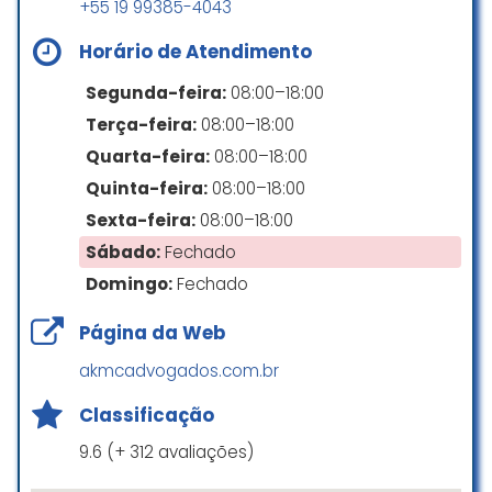
+55 19 99385-4043
indicação e gostei muito do
serviço.
Horário de Atendimento
Monique Charles
Segunda-feira:
08:00–18:00
☆ 5/5
Terça-feira:
08:00–18:00
Quarta-feira:
08:00–18:00
Eu só tenho que agradecer por
Quinta-feira:
08:00–18:00
tudo vcs estão de parabéns estou
Sexta-feira:
08:00–18:00
muito satisfeita
Sábado:
Fechado
Raimunda Azevedo
Domingo:
Fechado
☆ 5/5
Página da Web
akmcadvogados.com.br
Esse lente tudo resolvido sem ter
que sai de casa fica gastando
Classificação
dinheiro com transporte
9.6 (+ 312 avaliações)
atendimento eselente
responderão todas as minhas