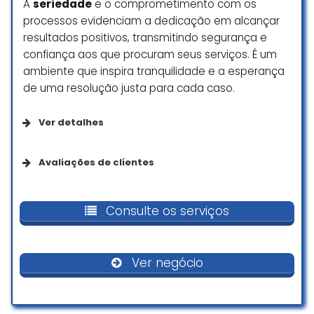
A
seriedade
e o comprometimento com os
processos evidenciam a dedicação em alcançar
resultados positivos, transmitindo segurança e
confiança aos que procuram seus serviços. É um
ambiente que inspira tranquilidade e a esperança
de uma resolução justa para cada caso.
Ver detalhes
Opções de serviço
Avaliações de clientes
Agendamento on-line
Não indico pra ninguém uma falta
de comunicação respondem
Consulte os serviços
Serviços no local
quando quer não dão informação
sobre o processo a gente
pergunta as coisas e não
Acessibilidade
Ver negócio
especifica pra gente pior escritório
que já vi não avisa nada do
Assento com acessibilidade para pessoas em
processo não responde oque a
cadeira de rodas